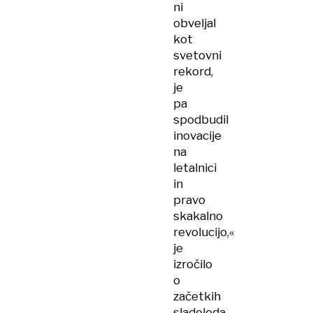
ni
obveljal
kot
svetovni
rekord,
je
pa
spodbudil
inovacije
na
letalnici
in
pravo
skakalno
revolucijo,«
je
izročilo
o
začetkih
sladoleda