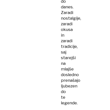
do
danes.
Zaradi
nostalgije,
zaradi
okusa
in
zaradi
tradicije,
saj
starejši
na
mlajše
dosledno
prenašajo
ljubezen
do
te
legende.