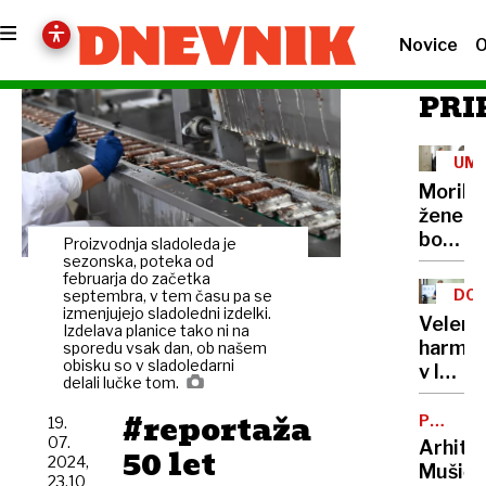
Novice
O
PRI
UM
Morile
žene
bo
Proizvodnja sladoleda je
sedel
sezonska, poteka od
februarja do začetka
21
DOB
septembra, v tem času pa se
let
izmenjujejo sladoledni izdelki.
PRO
Velenj
Izdelava planice tako ni na
harmon
sporedu vsak dan, ob našem
obisku so v sladoledarni
v lov
delali lučke tom.
na
#reportaža
nov
POTNIŠK
19.
CENTER
Guinne
07.
Arhite
50 let
2024,
rekord
Mušič:
23.10