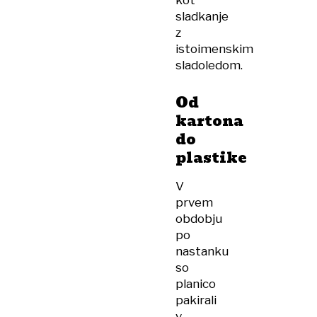
kot
sladkanje
z
istoimenskim
sladoledom.
Od
kartona
do
plastike
V
prvem
obdobju
po
nastanku
so
planico
pakirali
v