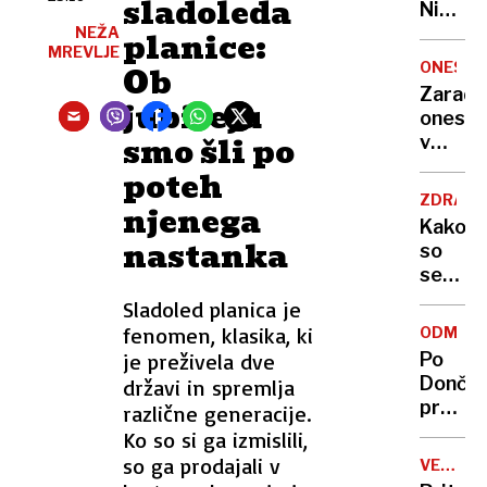
sladoleda
Nikoli
nisem
NEŽA
planice:
MREVLJE
pomisli
ONESNA
Ob
da je
Zaradi
jubileju
to v
onesna
moji
smo šli po
v
Ljublja
delu
poteh
sploh
Logat
mogoč
ZDRAVS
njenega
voda
Kako
nepitn
nastanka
so
se
zasuka
Sladoled planica je
cilji
fenomen, klasika, ki
ODMEV
Golobo
je preživela dve
Po
vlade
Dončić
državi in spremlja
prodaji
različne generacije.
Karma
Ko so si ga izmislili,
je
so ga prodajali v
VELIKA
psica,
BRITANI