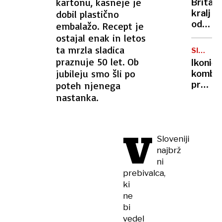
kartonu, kasneje je
Britan
Nico
dobil plastično
kralj
pa
odpove
embalažo. Recept je
njen
obvezn
ostajal enak in letos
sin
zaradi
ta mrzla sladica
SIMBOL
strans
HIPIJEV
praznuje 50 let. Ob
Ikoničn
učinko
jubileju smo šli po
kombi
zdravlj
poteh njenega
praznu
raka
75.
nastanka.
rojstni
dan
V
Sloveniji
najbrž
ni
prebivalca,
ki
ne
bi
vedel