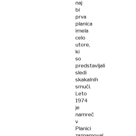
naj
bi
prva
planica
imela
celo
utore,
ki
so
predstavljali
sledi
skakalnih
smuči.
Leto
1974
je
namreč
v
Planici
zaznamoval