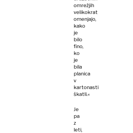
omrežjih
velikokrat
omenjajo,
kako
je
bilo
fino,
ko
je
bila
planica
v
kartonasti
škatli.«
Je
pa
z
leti,