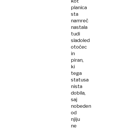
kot
planica
sta
namreč
nastala
tudi
sladoled
otočec
in
piran,
ki
tega
statusa
nista
dobila,
saj
nobeden
od
njiju
ne