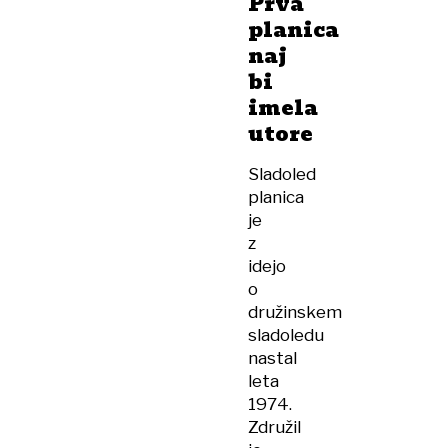
Prva
planica
naj
bi
imela
utore
Sladoled
planica
je
z
idejo
o
družinskem
sladoledu
nastal
leta
1974.
Združil