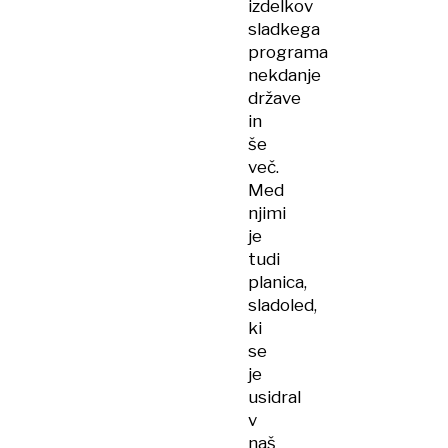
izdelkov
sladkega
programa
nekdanje
države
in
še
več.
Med
njimi
je
tudi
planica,
sladoled,
ki
se
je
usidral
v
naš