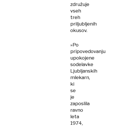
združuje
vseh
treh
priljubljenih
okusov.
»Po
pripovedovanju
upokojene
sodelavke
Ljubljanskih
mlekarn,
ki
se
je
zaposlila
ravno
leta
1974,