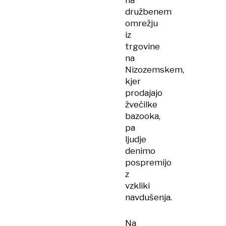
na
družbenem
omrežju
iz
trgovine
na
Nizozemskem,
kjer
prodajajo
žvečilke
bazooka,
pa
ljudje
denimo
pospremijo
z
vzkliki
navdušenja.
Na