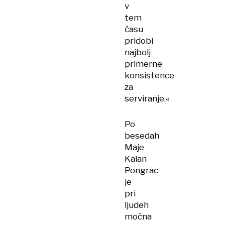
v
tem
času
pridobi
najbolj
primerne
konsistence
za
serviranje.«
Po
besedah
Maje
Kalan
Pongrac
je
pri
ljudeh
močna