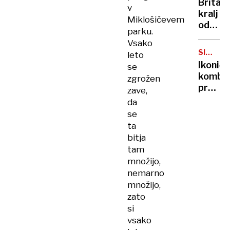
Britan
Nico
v
kralj
pa
Miklošičevem
odpove
njen
parku.
obvezn
sin
Vsako
zaradi
SIMBOL
leto
strans
HIPIJEV
Ikoničn
se
učinko
kombi
zgrožen
zdravlj
praznu
zave,
raka
75.
da
rojstni
se
dan
ta
bitja
tam
množijo,
nemarno
množijo,
zato
si
vsako