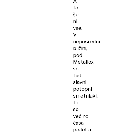
A
to
še
ni
vse.
V
neposredni
bližini,
pod
Metalko,
so
tudi
slavni
potopni
smetnjaki.
Ti
so
večino
časa
podoba