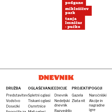
podgane
miklošičev
park
tanja
lesničar
- pučko
DRUŽBA
OGLAŠEVANJE
EDICIJE
PROJEKTI
POGOJI
Predstavitev
Spletni oglasi
Dnevnik
Gazela
Naročniški
Vodstvo
Tiskani oglasi
Nedeljski
Zlata nit
Akcije in
dnevnik
nagradne
Dosežki
Osmrtnice
igre
Razvedrilo
Sporočila za
Mali oglasi