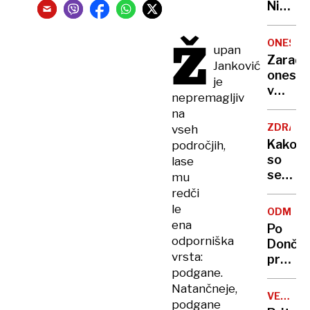
Nikoli
nisem
pomisli
Ž
ONESNA
upan
da je
Zaradi
Janković
to v
onesna
je
moji
v
Ljublja
nepremagljiv
delu
sploh
na
Logat
mogoč
ZDRAVS
vseh
voda
Kako
področjih,
nepitn
so
lase
se
mu
zasuka
redči
cilji
le
ODMEV
Golobo
ena
Po
vlade
odporniška
Dončić
vrsta:
prodaji
podgane.
Karma
Natančneje,
je
VELIKA
podgane
psica,
BRITANI