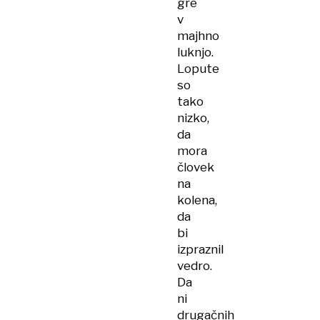
gre
v
majhno
luknjo.
Lopute
so
tako
nizko,
da
mora
človek
na
kolena,
da
bi
izpraznil
vedro.
Da
ni
drugačnih