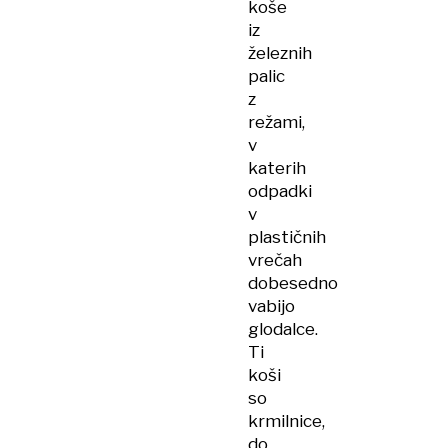
koše
iz
železnih
palic
z
režami,
v
katerih
odpadki
v
plastičnih
vrečah
dobesedno
vabijo
glodalce.
Ti
koši
so
krmilnice,
do