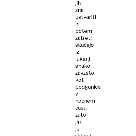
jih
zna
ustvariti
in
potem
zatreti,
skačejo
iz
lukenj
enako
zavzeto
kot
podganice
v
nočnem
času,
zato
jim
je
sklenil