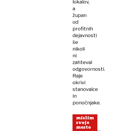
lokalov,
a
župan
od
profitnih
dejavnosti
še
nikoli
ni
zahteval
odgovornosti.
Raje
okrivi
stanovalce
in
ponočnjake.
mislim
svoje
mesto