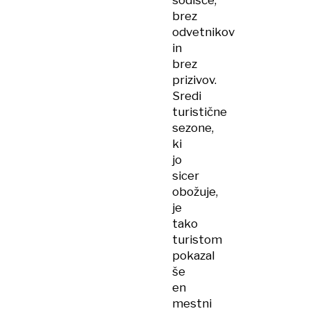
sodišče,
brez
odvetnikov
in
brez
prizivov.
Sredi
turistične
sezone,
ki
jo
sicer
obožuje,
je
tako
turistom
pokazal
še
en
mestni