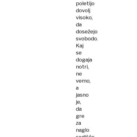
poletijo
dovolj
visoko,
da
dosežejo
svobodo.
Kaj
se
dogaja
notri,
ne
vemo,
a
jasno
je,
da
gre
za
naglo