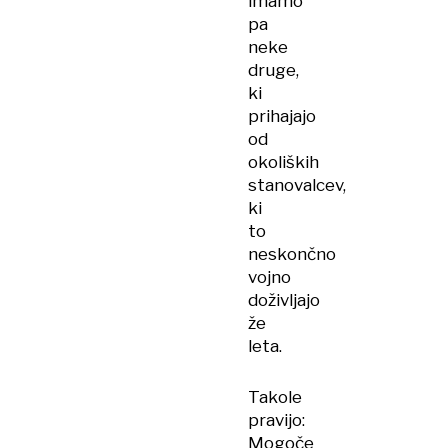
imamo
pa
neke
druge,
ki
prihajajo
od
okoliških
stanovalcev,
ki
to
neskončno
vojno
doživljajo
že
leta.
Takole
pravijo:
Mogoče