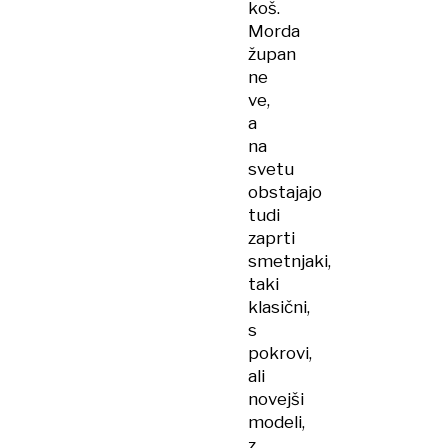
koš.
Morda
župan
ne
ve,
a
na
svetu
obstajajo
tudi
zaprti
smetnjaki,
taki
klasični,
s
pokrovi,
ali
novejši
modeli,
z