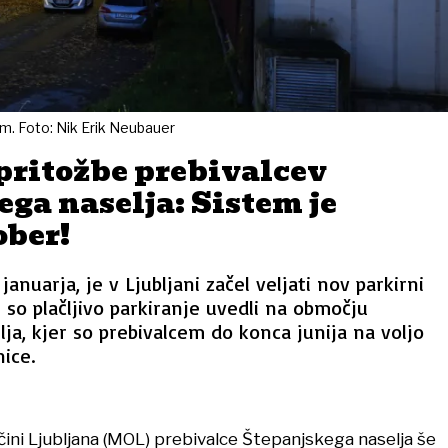
im. Foto: Nik Erik Neubauer
pritožbe prebivalcev
ga naselja: Sistem je
ober!
januarja, je v Ljubljani začel veljati nov parkirni
so plačljivo parkiranje uvedli na območju
ja, kjer so prebivalcem do konca junija na voljo
ice.
ini Ljubljana (MOL) prebivalce Štepanjskega naselja še