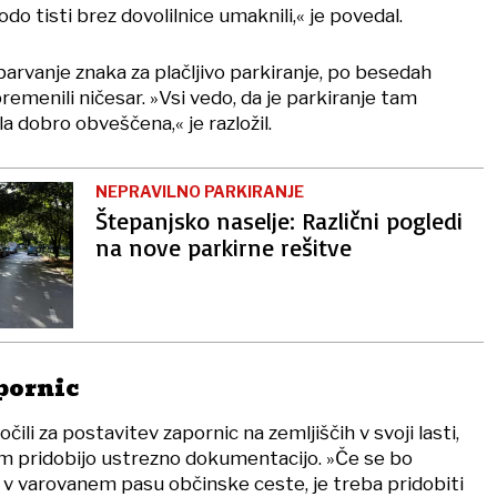
odo tisti brez dovolilnice umaknili,« je povedal.
 barvanje znaka za plačljivo parkiranje, po besedah
emenili ničesar. »Vsi vedo, da je parkiranje tam
ila dobro obveščena,« je razložil.
NEPRAVILNO PARKIRANJE
Štepanjsko naselje: Različni pogledi
na nove parkirne rešitve
pornic
čili za postavitev zapornic na zemljiščih v svoji lasti,
em pridobijo ustrezno dokumentacijo. »Če se bo
a v varovanem pasu občinske ceste, je treba pridobiti