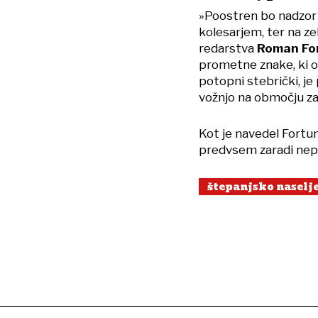
»Poostren bo nadzor
kolesarjem, ter na z
redarstva
Roman Fo
prometne znake, ki o
potopni stebrički, je
vožnjo na območju za
Kot je navedel Fortun
predvsem zaradi nepr
štepanjsko naselj