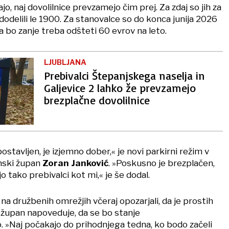
jo, naj dovolilnice prevzamejo čim prej. Za zdaj so jih za
odelili le 1900. Za stanovalce so do konca junija 2026
 bo zanje treba odšteti 60 evrov na leto.
LJUBLJANA
Prebivalci Štepanjskega naselja in
Galjevice 2 lahko že prevzamejo
brezplačne dovolilnice
postavljen, je izjemno dober,« je novi parkirni režim v
anski župan
Zoran Janković
. »Poskusno je brezplačen,
o tako prebivalci kot mi,« je še dodal.
na družbenih omrežjih včeraj opozarjali, da je prostih
župan napoveduje, da se bo stanje
. »Naj počakajo do prihodnjega tedna, ko bodo začeli