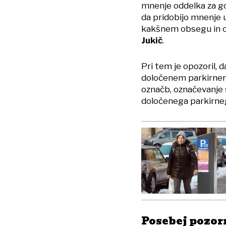
mnenje oddelka za go
da pridobijo mnenje 
kakšnem obsegu in ob
Jukič
.
Pri tem je opozoril, d
določenem parkirnem
označb, označevanje 
določenega parkirnega
Posebej pozorn