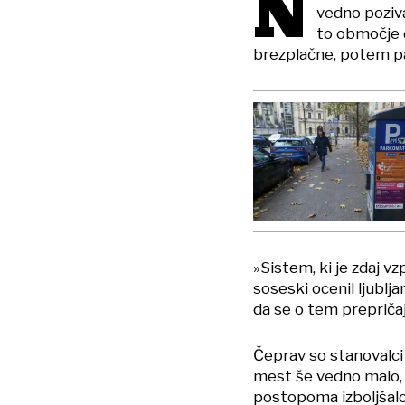
N
vedno poziva
to območje d
brezplačne, potem pa
»Sistem, ki je zdaj vz
soseski ocenil ljublj
da se o tem prepričaj
Čeprav so stanovalci 
mest še vedno malo, 
postopoma izboljšalo