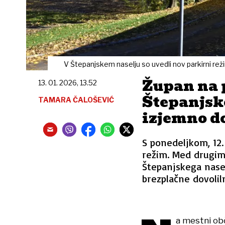
V Štepanjskem naselju so uvedli nov parkirni rež
Župan na 
13. 01. 2026, 13.52
Štepanjske
TAMARA ČALOŠEVIĆ
izjemno d
S ponedeljkom, 12. 
režim. Med drugim 
Štepanjskega nasel
brezplačne dovoliln
a mestni obč