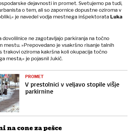
spodarske dejavnosti in promet. Svetujemo pa tudi,
urbanista o tem, ali so zapornice dopustne oziroma v
liki,« je navedel vodja mestnega inšpektorata
Luka
a dovolilnice ne zagotavljajo parkiranja na točno
 mestu. »Prepovedano je vsakršno risanje talnih
s trakovi oziroma kakršna koli okupacija točno
 mesta,« je pojasnil Jukič.
PROMET
V prestolnici v veljavo stopile višje
parkirnine
i na cone za pešce