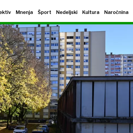
ektiv
Mnenja
Šport
Nedeljski
Kultura
Naročnina