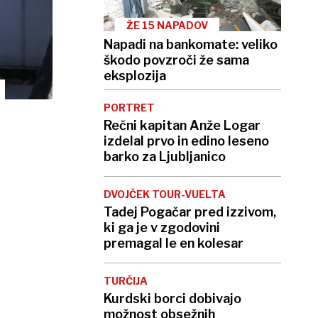
ŽE 15 NAPADOV
Napadi na bankomate: veliko
škodo povzroči že sama
eksplozija
PORTRET
Rečni kapitan Anže Logar
izdelal prvo in edino leseno
barko za Ljubljanico
DVOJČEK TOUR-VUELTA
Tadej Pogačar pred izzivom,
ki ga je v zgodovini
premagal le en kolesar
TURČIJA
Kurdski borci dobivajo
možnost obsežnih