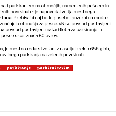
 nad parkiranjem na območjih, namenjenih pešcem in
elenih površinah,« je napovedal vodja mestnega
rtuna
. Prebivalci naj bodo posebej pozorni na modre
značujejo območja za pešce: »Niso povsod postavljeni
 pa povsod postavljen znak.« Globa za parkiranje in
 pešce sicer znaša 80 evrov.
a, je mestno redarstvo lani v naselju izreklo 656 glob,
avilnega parkiranja na zelenih površinah.
e
parkiranje
parkirni režim