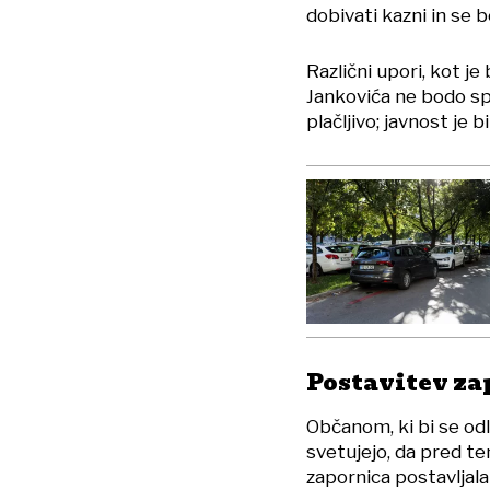
dobivati kazni in se b
Različni upori, kot je
Jankovića ne bodo spr
plačljivo; javnost je b
Postavitev za
Občanom, ki bi se odlo
svetujejo, da pred t
zapornica postavljal