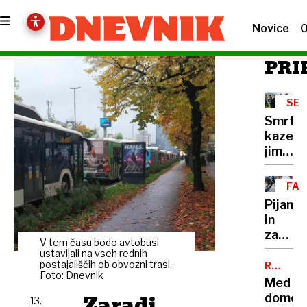
Novice
O
PRI
SEV
KOR
Smrtn
kazen
jim
grozi
že
FA
zaradi
Pijan
ogleda
in
tujega
zadet
filma
V tem času bodo avtobusi
do
ustavljali na vseh rednih
smrti
postajališčih ob obvozni trasi.
ROJAKI,
Foto: Dnevnik
DOBROD
povozil
Med
ZNOVA
kolesa
Zaradi
domot
13.