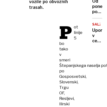
vozile po obvoznih
Od
so
ponede
trasah.
ga
pogreš
ujeli
gospe
v
še
P
objekt
SALZBU
ot
niso
Upor
linije
našli,
v
gorski
5
cerkvi:
reševal
bo
tri
prosijo
tako
ostare
za
v
nune
pomoč
smeri
pobegn
Štepanjskega naselja po
iz
po
doma
Gosposvetski,
za
Slovenski,
ostare
Trgu
in se
OF,
vrnile
Resljevi,
v
samos
Ilirski