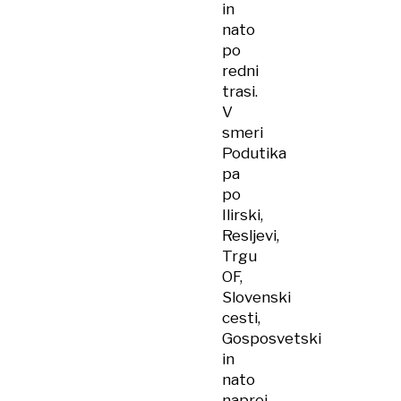
in
nato
po
redni
trasi.
V
smeri
Podutika
pa
po
Ilirski,
Resljevi,
Trgu
OF,
Slovenski
cesti,
Gosposvetski
in
nato
naprej