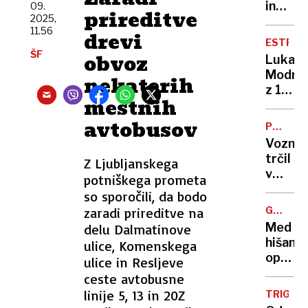
njegov
in
09.
prireditve
pobeg
2025,
birokra
11.56
prepre
drevi
zakaj
ESTRAD
mimoid
se
ŠF
obvoz
Luka
Sloven
Modrić
nekaterih
vračaj
z 1,4
v
mestnih
milijon
domov
evrov
avtobusov
PROME
vredni
NESREČ
Voznik
stanov
trčil
Z Ljubljanskega
v
v
potniškega prometa
Zagre
peško,
so sporočili, da bodo
njegov
zaradi prireditve na
GRIČ
avto
PRI
Med
delu Dalmatinove
je
RIBNICI
hišami
ulice, Komenskega
tovorn
opazili
ulice in Resljeve
porinil
risjega
ceste avtobusne
v
mladič
linije 5, 13 in 20Z
nadstr
TRIGLA
domači