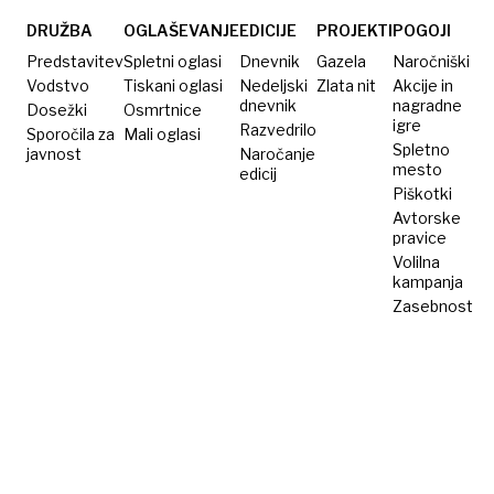
DRUŽBA
OGLAŠEVANJE
EDICIJE
PROJEKTI
POGOJI
Predstavitev
Spletni oglasi
Dnevnik
Gazela
Naročniški
Vodstvo
Tiskani oglasi
Nedeljski
Zlata nit
Akcije in
dnevnik
nagradne
Dosežki
Osmrtnice
igre
Razvedrilo
Sporočila za
Mali oglasi
Spletno
javnost
Naročanje
mesto
edicij
Piškotki
Avtorske
pravice
Volilna
kampanja
Zasebnost