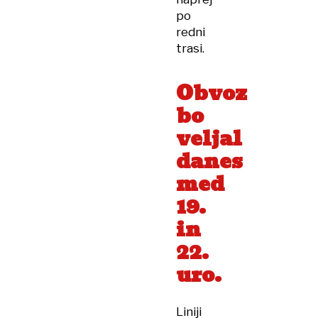
po
redni
trasi.
Obvoz
bo
veljal
danes
med
19.
in
22.
uro.
Liniji