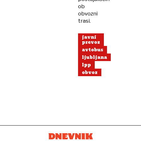
ob
obvozni
trasi.
javni
prevoz
avtobus
ljubljana
lpp
obvoz