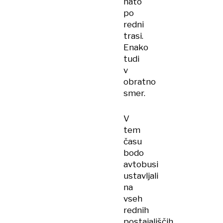
nato
po
redni
trasi.
Enako
tudi
v
obratno
smer.
V
tem
času
bodo
avtobusi
ustavljali
na
vseh
rednih
postajališčih