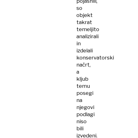
pojasnili,
so
objekt
takrat
temeljito
analizirali
in
izdelali
konservatorski
načrt,
a
kljub
temu
posegi
na
njegovi
podlagi
niso
bili
izvedeni.