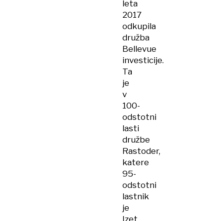
leta
2017
odkupila
družba
Bellevue
investicije.
Ta
je
v
100-
odstotni
lasti
družbe
Rastoder,
katere
95-
odstotni
lastnik
je
Izet