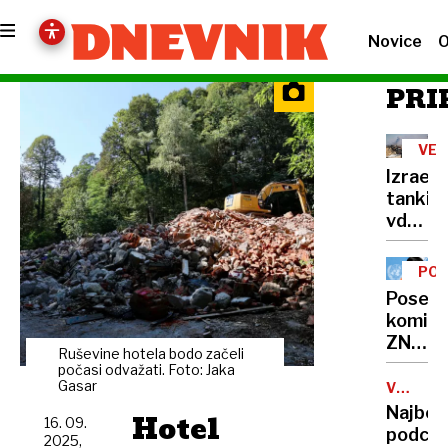
Novice
O
PRI
VEL
OFE
Izraels
tanki
vdrli
v
središč
POR
mesto
O
Poseb
GAZ
Gaza
komisi
je v
ZN:
plamen
Ruševine hotela bodo začeli
V
počasi odvažati. Foto: Jaka
Gazi
Gasar
VARNOS
PAS
se
Najbolj
Hotel
16. 09.
izvaja
podcen
2025,