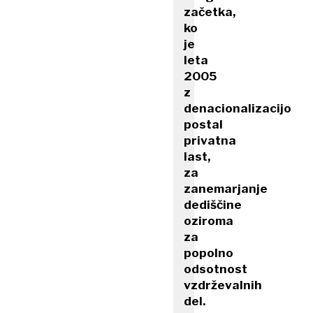
začetka,
ko
je
leta
2005
z
denacionalizacijo
postal
privatna
last,
za
zanemarjanje
dediščine
oziroma
za
popolno
odsotnost
vzdrževalnih
del.