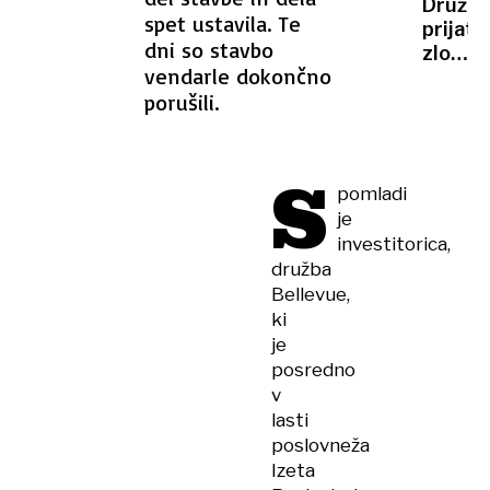
Družin
ki ga
spet ustavila. Te
prijatel
potniki
dni so stavbo
zlorabi
ne
vendarle dokončno
komaj
bodo
porušili.
oseml
pozabil
deklic
S
pomladi
je
investitorica,
družba
Bellevue,
ki
je
posredno
v
lasti
poslovneža
Izeta