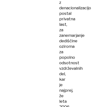
z
denacionalizacijo
postal
privatna
last,
za
zanemarjanje
dediščine
oziroma
za
popolno
odsotnost
vzdrževalnih
del,
kar
je
najprej,
že
leta
2006,