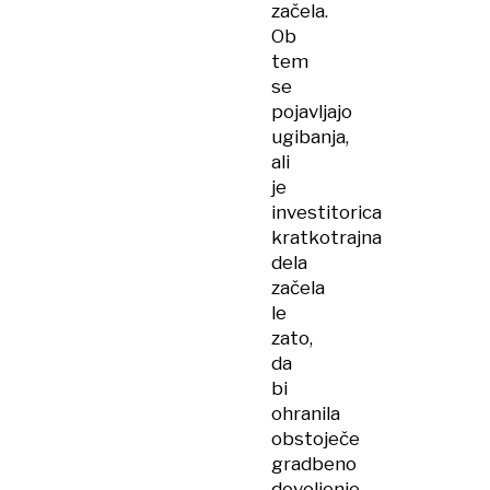
začela.
Ob
tem
se
pojavljajo
ugibanja,
ali
je
investitorica
kratkotrajna
dela
začela
le
zato,
da
bi
ohranila
obstoječe
gradbeno
dovoljenje.