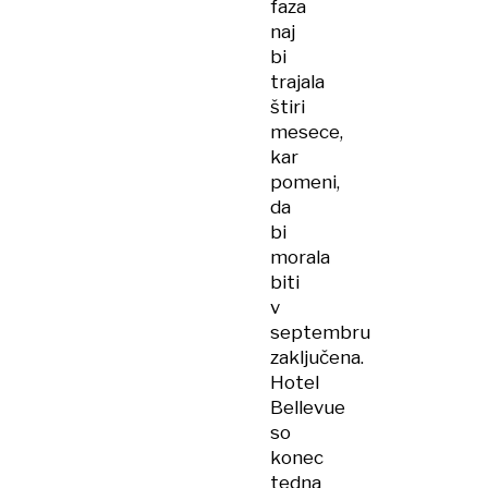
faza
naj
bi
trajala
štiri
mesece,
kar
pomeni,
da
bi
morala
biti
v
septembru
zaključena.
Hotel
Bellevue
so
konec
tedna