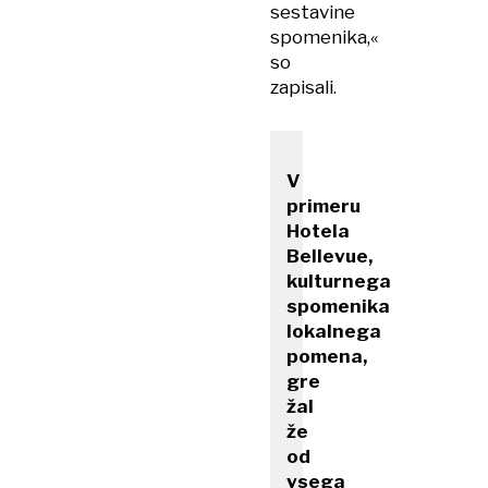
sestavine
spomenika,«
so
zapisali.
V
primeru
Hotela
Bellevue,
kulturnega
spomenika
lokalnega
pomena,
gre
žal
že
od
vsega