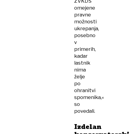
ZVKDS
omejene
pravne
možnosti
ukrepanja,
posebno
v
primerih,
kadar
lastnik
nima
želje
po
ohranitvi
spomenika,«
so
povedali.
Izdelan