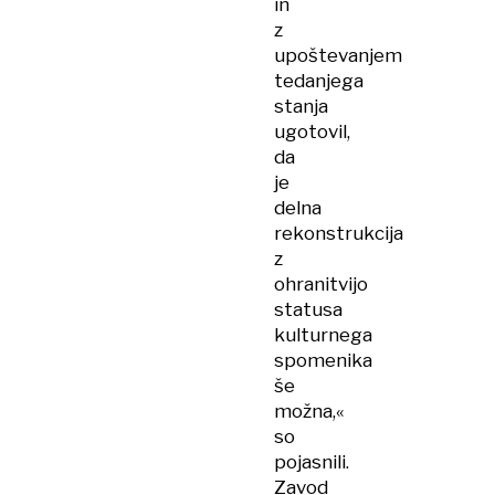
in
z
upoštevanjem
tedanjega
stanja
ugotovil,
da
je
delna
rekonstrukcija
z
ohranitvijo
statusa
kulturnega
spomenika
še
možna,«
so
pojasnili.
Zavod