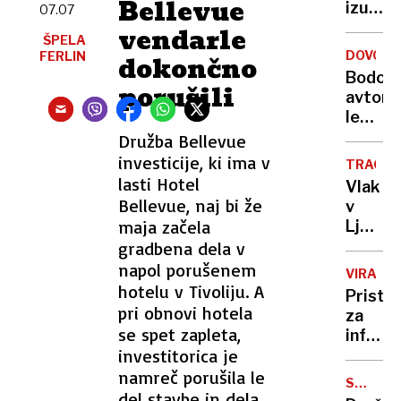
Bellevue
genoci
izuma
07.07
20.
vendarle
ŠPELA
stoletj
DOVOLJ
FERLIN
dokončno
še
Bodo
vedno
porušili
avtoma
ne
legaln
uporab
tudi
Družba Bellevue
vsi
skrajn
investicije, ki ima v
TRAGED
nevarn
lasti Hotel
Vlak
črne
Bellevue, naj bi že
v
gradnj
maja začela
Ljublja
povozil
gradbena dela v
otroka
napol porušenem
VIRALN
hotelu v Tivoliju. A
Prista
pri obnovi hotela
za
se spet zapleta,
infarkt
investitorica je
pilotov
boj z
namreč porušila le
SPOLNI
vetrom
del stavbe in dela
NAPAD