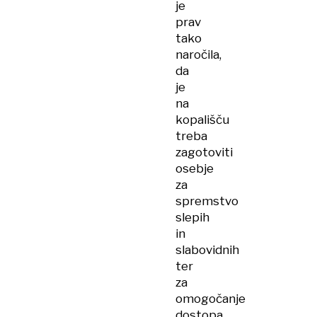
je
prav
tako
naročila,
da
je
na
kopališču
treba
zagotoviti
osebje
za
spremstvo
slepih
in
slabovidnih
ter
za
omogočanje
dostopa