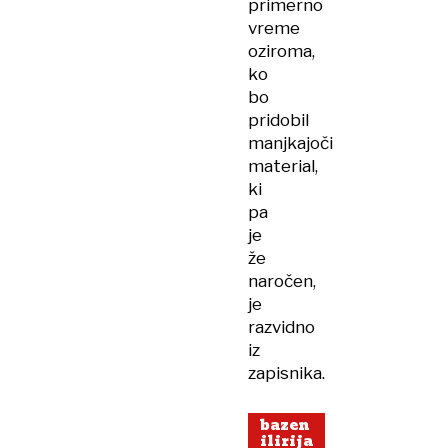
primerno
vreme
oziroma,
ko
bo
pridobil
manjkajoči
material,
ki
pa
je
že
naročen,
je
razvidno
iz
zapisnika.
bazen
ilirija