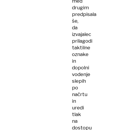
med
drugim
predpisala
še,
da
izvajalec
prilagodi
taktilne
oznake
in
dopolni
vodenje
slepih
po
načrtu
in
uredi
tlak
na
dostopu