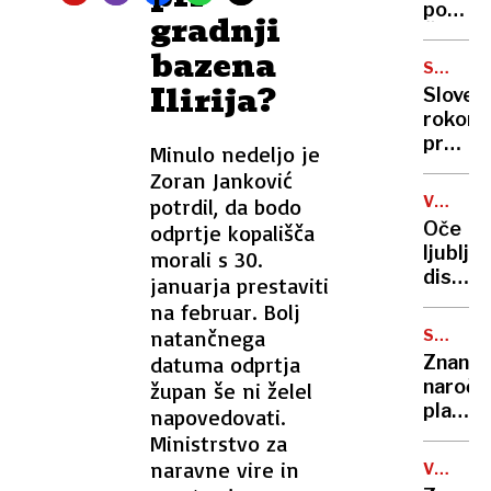
tisoč
poziva:
gradnji
evrov
Če
bazena
želi
SVETOV
Evropa
Ilirija?
PRVENS
Sloven
prežive
rokome
se
premag
Minulo nedeljo je
mora
Argent
Zoran Janković
oborož
s
V
potrdil, da bodo
34:23
SLOVO
Oče
odprtje kopališča
ljublja
morali s 30.
diska,
januarja prestaviti
kjer
na februar. Bolj
naj
natančnega
SKRIVN
bi se
OGLASI
datuma odprtja
Znan
zabava
naročn
župan še ni želel
tudi
plakato
napovedovati.
Janez
ki so
Ministrstvo za
Janša
razburi
naravne vire in
in
V
javnos
SLIKI