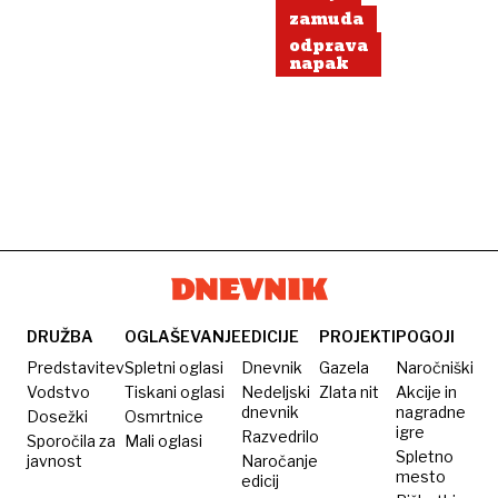
zamuda
odprava
napak
DRUŽBA
OGLAŠEVANJE
EDICIJE
PROJEKTI
POGOJI
Predstavitev
Spletni oglasi
Dnevnik
Gazela
Naročniški
Vodstvo
Tiskani oglasi
Nedeljski
Zlata nit
Akcije in
dnevnik
nagradne
Dosežki
Osmrtnice
igre
Razvedrilo
Sporočila za
Mali oglasi
Spletno
javnost
Naročanje
mesto
edicij