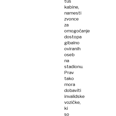
tuš
kabine,
namesti
zvonce
za
omogočanje
dostopa
gibalno
oviranih
oseb
na
stadionu.
Prav
tako
mora
dobaviti
invalidske
vozičke,
ki
so