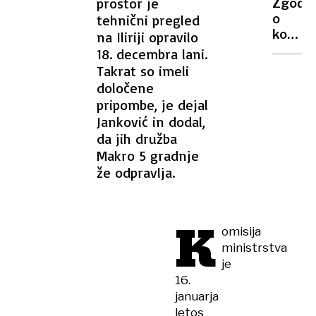
prostor je
Melani
Zgodb
Knavs
tehnični pregled
o
koncu
na Iliriji opravilo
druge
18. decembra lani.
svetov
Takrat so imeli
vojne:
določene
20
pripombe, je dejal
fotogra
Janković in dodal,
brez
da jih družba
cenzur
Makro 5 gradnje
že odpravlja.
K
omisija
ministrstva
je
16.
januarja
letos