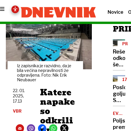
Novice
O
PRI
PRE
VEL
Reševa
odkopa
še
Iz zapisnika je razvidno, da je
zadnje
bila večina nepravilnosti že
odpravljena. Foto: Nik Erik
rudarja
17
Neubauer
''Za
KAZ
Poslov
Katere
DEJ
družin
22. 01.
goljufij
2025,
kamer
napake
S
17.13
bomo
sončni
so
poskrbe
VBR
elektr
EVROPS
odkrili
OBRAM
do
Poljski
750
pri
premie