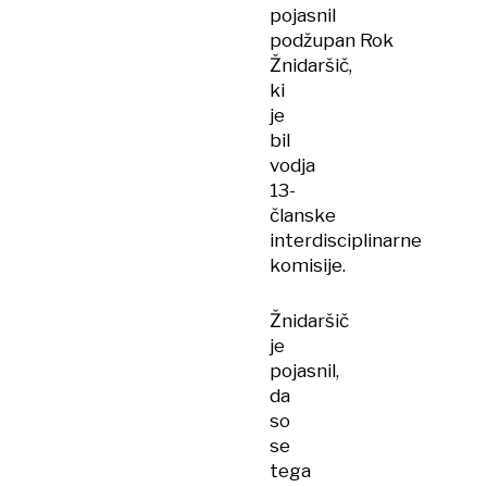
pojasnil
podžupan Rok
Žnidaršič,
ki
je
bil
vodja
13-
članske
interdisciplinarne
komisije.
Žnidaršič
je
pojasnil,
da
so
se
tega