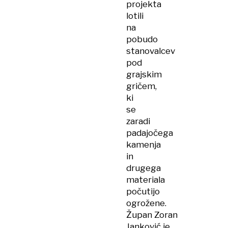
projekta
lotili
na
pobudo
stanovalcev
pod
grajskim
gričem,
ki
se
zaradi
padajočega
kamenja
in
drugega
materiala
počutijo
ogrožene.
Župan Zoran
Janković je