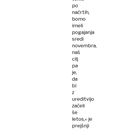
po
načrtih,
bomo
imeli
pogajanja
sredi
novembra,
naš
cilj
pa
je,
da
bi
z
ureditvijo
začeli
še
letos,« je
prejšnji