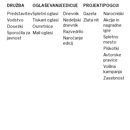
DRUŽBA
OGLAŠEVANJE
EDICIJE
PROJEKTI
POGOJI
Predstavitev
Spletni oglasi
Dnevnik
Gazela
Naročniški
Vodstvo
Tiskani oglasi
Nedeljski
Zlata nit
Akcije in
dnevnik
nagradne
Dosežki
Osmrtnice
igre
Razvedrilo
Sporočila za
Mali oglasi
Spletno
javnost
Naročanje
mesto
edicij
Piškotki
Avtorske
pravice
Volilna
kampanja
Zasebnost