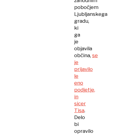
zahodnim
pobočjem
Ljubljanskega
gradu,
ki
ga
je
objavila
občina,
se
je
prijavilo
le
eno
podjetje,
in
sicer
Tisa
.
Delo
bi
opravilo