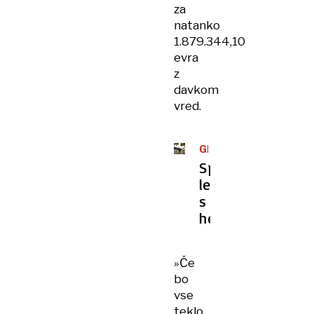
za
natanko
1.879.344,10
evra
z
davkom
vred.
GRAJSKI
GRIČ
Spravilo
lesa
s
helikopterjem
»Če
bo
vse
teklo