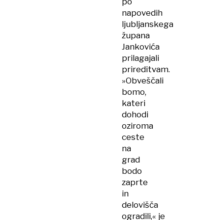
po
napovedih
ljubljanskega
župana
Jankovića
prilagajali
prireditvam.
»Obveščali
bomo,
kateri
dohodi
oziroma
ceste
na
grad
bodo
zaprte
in
delovišča
ogradili,« je