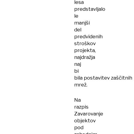
lesa
predstavljalo
le
manjši
del
predvidenih
stroškov
projekta,
najdražja
naj
bi
bila postavitev zaščitnih
mrež.
Na
razpis
Zavarovanje
objektov
pod