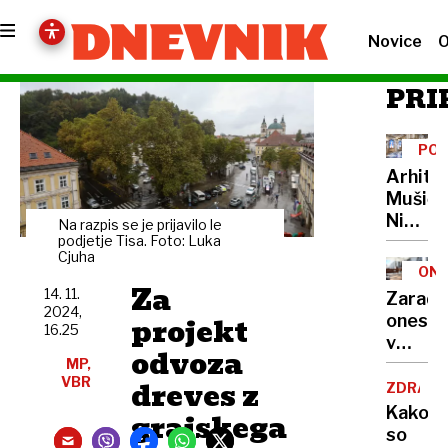
Novice
O
PRI
POT
CEN
Arhite
Mušič:
Nikoli
Na razpis se je prijavilo le
nisem
podjetje Tisa. Foto: Luka
Cjuha
pomisli
ONE
da je
Za
14. 11.
Zaradi
to v
2024,
projekt
onesna
moji
16.25
v
Ljublja
odvoza
delu
MP,
sploh
VBR
dreves z
Logat
ZDRAVS
mogoč
voda
Kako
grajskega
nepitn
so