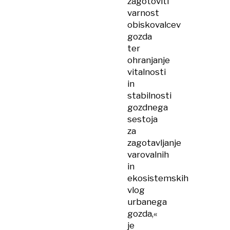
zagotoviti
varnost
obiskovalcev
gozda
ter
ohranjanje
vitalnosti
in
stabilnosti
gozdnega
sestoja
za
zagotavljanje
varovalnih
in
ekosistemskih
vlog
urbanega
gozda,«
je