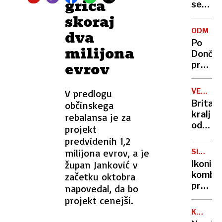
griča
se
zasuka
skoraj
cilji
ODMEV
dva
Golobo
Po
milijona
vlade
Dončić
evrov
prodaji
Karma
je
VELIKA
V predlogu
psica,
BRITANI
Britan
občinskega
Nico
kralj
rebalansa je za
pa
odpove
projekt
njen
obvezn
predvidenih 1,2
sin
zaradi
milijona evrov, a je
SIMBOL
strans
HIPIJEV
župan Janković v
Ikoničn
učinko
kombi
začetku oktobra
zdravlj
praznu
napovedal, da bo
raka
75.
projekt cenejši.
rojstni
KANADA
dan
GRENLA