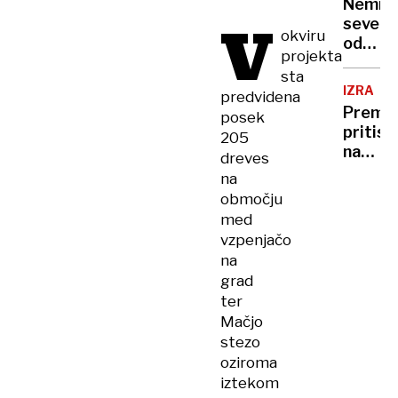
Nemir
V
severn
okviru
od
projekta
ZDA
sta
IZRAEL
predvidena
Premie
posek
pritisk
205
na
dreves
Gazo
na
in
območju
pravos
med
vzpenjačo
na
grad
ter
Mačjo
stezo
oziroma
iztekom