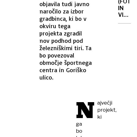
(FOTO
objavila tudi javno
zaščiti
IN
naročilo za izbor
vodnih
VIDEO)
gradbinca, ki bo v
virov
Janša:
okviru tega
Pošte
projekta zgradil
sodnik
nov podhod pod
in
železniškimi tiri. Ta
tožilca
bo povezoval
najdeš
območje športnega
težje
kot
centra in Goriško
hitreg
ulico.
polža
N
ajvečji
projekt,
ki
ga
bo