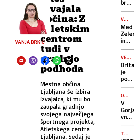
brez
izvajala
uspeha
občina: Z
Lakers
VOJNA
po
atletskim
V
Med
napeti
UKRAJIN
Zelens
centrom
končni
in
VANJA BRKIĆ
izgubil
tudi v
Trump
je
gradnjo
VELIKA
počilo
BRITANI
podhoda
Britani
UKRAJI
je
posegl
Mestna občina
v
Ljubljana še izbira
ukrajin
ONESNA
izvajalca, ki mu bo
(ne)mir
VODE
V
zaupala gradnjo
Gorjah
svojega največjega
vnovič
športnega projekta,
apel
Atletskega centra
k
TRG
Ljubljana. Sedaj je
boljši
REPUBL