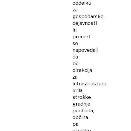
oddelku
za
gospodarske
dejavnosti
in
promet
so
napovedali,
da
bo
direkcija
za
infrastrukturo
krila
stroške
gradnje
podhoda,
občina
pa
stroške