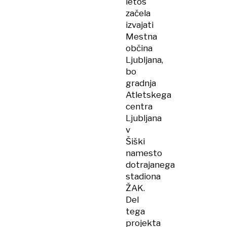
letos
začela
izvajati
Mestna
občina
Ljubljana,
bo
gradnja
Atletskega
centra
Ljubljana
v
Šiški
namesto
dotrajanega
stadiona
ŽAK.
Del
tega
projekta