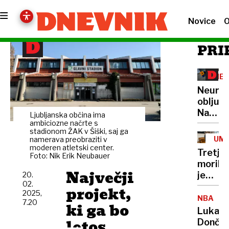
Novice
O
PRI
NE
OB
Neures
obljuba
Najeta​
Ljubljanska občina ima
čistilk
ambiciozne načrte s
stadionom ŽAK v Šiški, saj ga
še
UMO
namerava preobraziti v
vedno
moderen atletski center.
IN
Tretjin
Foto: Nik Erik Neubauer
UBO
globok
morilk
pod
Največji
je
20.
minima
02.
bila
projekt,
plačo
2025,
tudi
NBA
7.20
ki ga bo
žrtev
Luka
nasilja
letos
Dončić