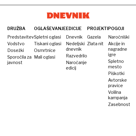
DRUŽBA
OGLAŠEVANJE
EDICIJE
PROJEKTI
POGOJI
Predstavitev
Spletni oglasi
Dnevnik
Gazela
Naročniški
Vodstvo
Tiskani oglasi
Nedeljski
Zlata nit
Akcije in
dnevnik
nagradne
Dosežki
Osmrtnice
igre
Razvedrilo
Sporočila za
Mali oglasi
Spletno
javnost
Naročanje
mesto
edicij
Piškotki
Avtorske
pravice
Volilna
kampanja
Zasebnost