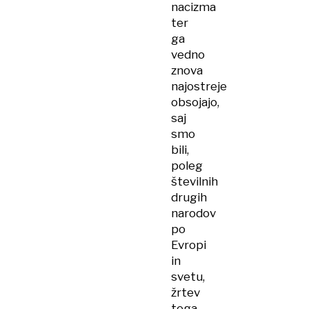
nacizma
ter
ga
vedno
znova
najostreje
obsojajo,
saj
smo
bili,
poleg
številnih
drugih
narodov
po
Evropi
in
svetu,
žrtev
tega