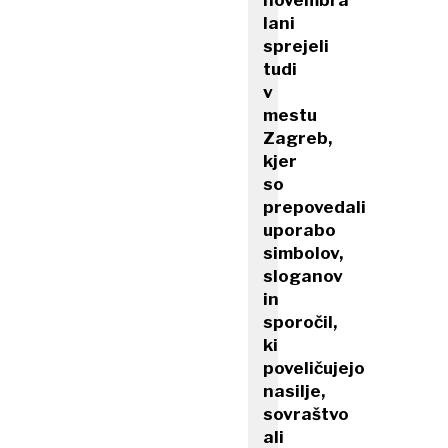
novembra
lani
sprejeli
tudi
v
mestu
Zagreb,
kjer
so
prepovedali
uporabo
simbolov,
sloganov
in
sporočil,
ki
poveličujejo
nasilje,
sovraštvo
ali