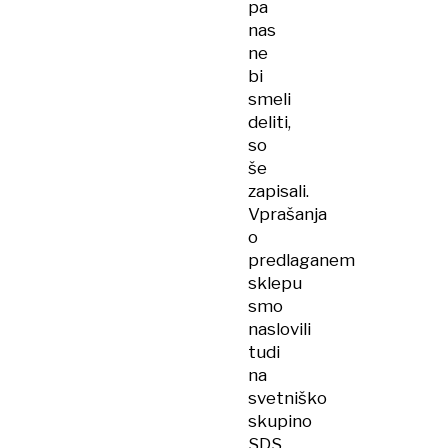
pa
nas
ne
bi
smeli
deliti,
so
še
zapisali.
Vprašanja
o
predlaganem
sklepu
smo
naslovili
tudi
na
svetniško
skupino
SDS,