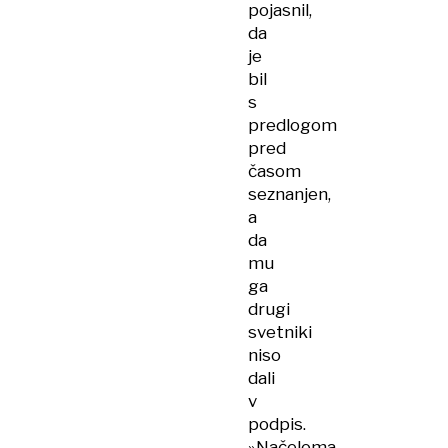
pojasnil,
da
je
bil
s
predlogom
pred
časom
seznanjen,
a
da
mu
ga
drugi
svetniki
niso
dali
v
podpis.
»Načeloma