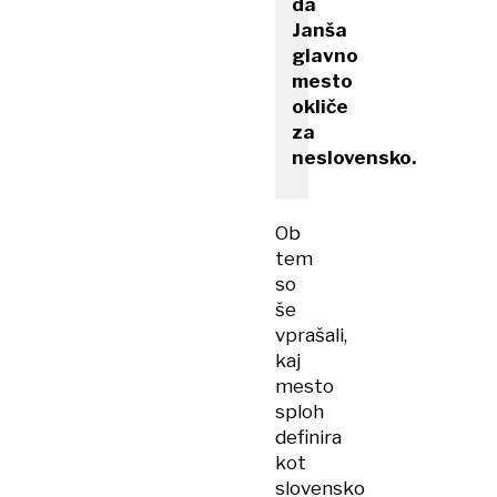
da
Janša
glavno
mesto
okliče
za
neslovensko.
Ob
tem
so
še
vprašali,
kaj
mesto
sploh
definira
kot
slovensko