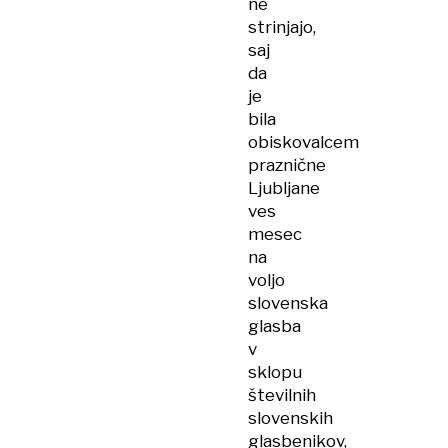
ne
strinjajo,
saj
da
je
bila
obiskovalcem
praznične
Ljubljane
ves
mesec
na
voljo
slovenska
glasba
v
sklopu
številnih
slovenskih
glasbenikov,