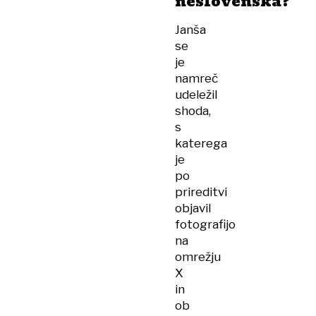
neslovenska?
Janša
se
je
namreč
udeležil
shoda,
s
katerega
je
po
prireditvi
objavil
fotografijo
na
omrežju
X
in
ob