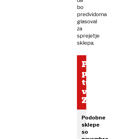
da
bo
predvidoma
glasoval
za
sprejetje
sklepa.
Proti
poveličevanj
tudi
v
Zagrebu
Podobne
sklepe
so