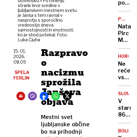
slovensko.« Po mnenju
porabe
strank leve sredine v
piva
ljubljanskem mestnem svetu
je Janša s tem ravnal v
se
PO
nasprotju s sporočilno
ne
NESREČ
vrednostjo dneva
Nataša
bo
samostojnosti in enotnosti,
Pirc
ko je shod potekal. Foto:
zausta
Musar:
Luka Cjuha
na
"Težko
Razpravo
noben
15. 01.
mi
način”
HOROSK
2026,
o
je,
08.09
Ne
zelo
nacizmu
reče
ŠPELA
težko.
vsak
FERLIN
sprožila
Pa
»ljubim
ne
Janševa
te«:
samo
SLOVO
kako
objava
zaradi
V
posam
sebe"
staros
astrol
86
Mestni svet
zname
let
ljubljanske občine
pokaže
umrl
bo na prihodnji
da
BOLIVIJ
košark