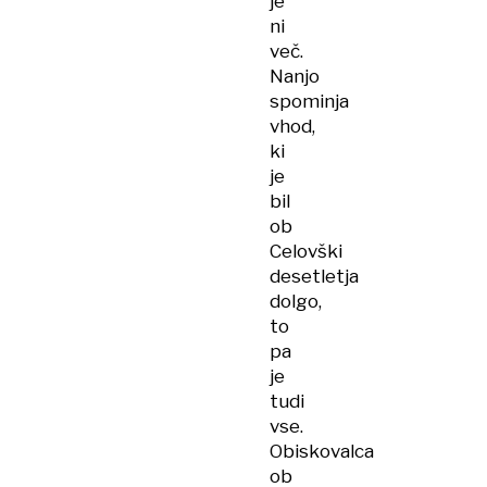
je
ni
več.
Nanjo
spominja
vhod,
ki
je
bil
ob
Celovški
desetletja
dolgo,
to
pa
je
tudi
vse.
Obiskovalca
ob