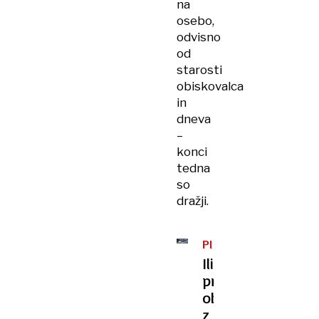
na
osebo,
odvisno
od
starosti
obiskovalca
in
dneva
–
konci
tedna
so
dražji.
PISMA
BRALCEV
Ilirija,
predimenzionira
objekt
z