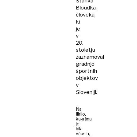
Stanka
Bloudka,
človeka,
ki
je
v
20.
stoletju
zaznamoval
gradnjo
športnih
objektov
v
Sloveniji.
Na
Ilirijo,
kakršna
je
bila
včasih,