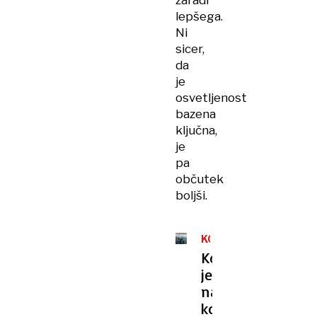
zaradi
lepšega.
Ni
sicer,
da
je
osvetljenost
bazena
ključna,
je
pa
občutek
boljši.
KOPALIŠČE
ILIRIJA
Kdaj
je
na
kopališču