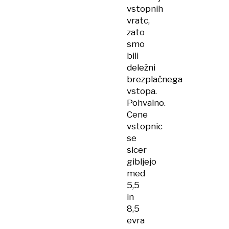
vstopnih
vratc,
zato
smo
bili
deležni
brezplačnega
vstopa.
Pohvalno.
Cene
vstopnic
se
sicer
gibljejo
med
5,5
in
8,5
evra