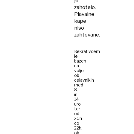
je
zahotelo.
Plavalne
kape
niso
zahtevane.
Rekrativcem
je
bazen
na
voljo
ob
delavnikih
med
8.
in
14.
uro
ter
od
20h
do
22h,
ob