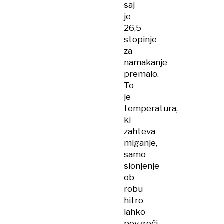
saj
je
26,5
stopinje
za
namakanje
premalo.
To
je
temperatura,
ki
zahteva
miganje,
samo
slonjenje
ob
robu
hitro
lahko
povzroči