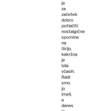
je
za
začetek
dobro
potlačiti
nostalgične
spomine
na
Ilirijo,
kakršna
je
bila
včasih.
Radi
smo
jo
imeli,
a
danes