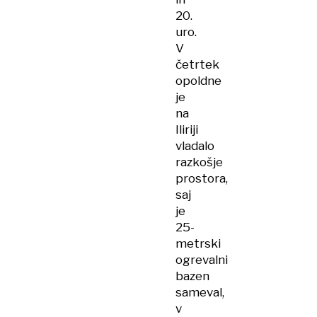
20.
uro.
V
četrtek
opoldne
je
na
Iliriji
vladalo
razkošje
prostora,
saj
je
25-
metrski
ogrevalni
bazen
sameval,
v