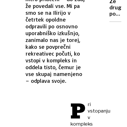
Že
stroji?
že povedali vse. Mi pa
drugi
smo se na Ilirijo v
pobeg
četrtek opoldne
ta
odpravili po osnovno
teden:
uporabniško izkušnjo,
25-
letni
zanimalo nas je torej,
zaporn
kako se povprečni
ne
rekreativec počuti, ko
velja
vstopi v kompleks in
za
oddela tisto, čemur je
nevarn
vse skupaj namenjeno
osebo
– odplava svoje.
P
ri
vstopanju
v
kompleks