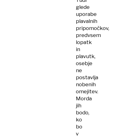
Tudi
glede
uporabe
plavalnih
pripomočkov,
predvsem
lopatk
in
plavutk,
osebje
ne
postavlja
nobenih
omejitev.
Morda
jih
bodo,
ko
bo
v