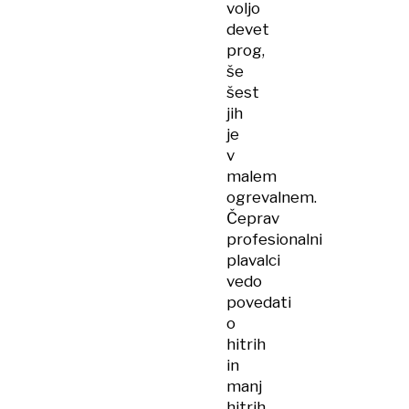
voljo
devet
prog,
še
šest
jih
je
v
malem
ogrevalnem.
Čeprav
profesionalni
plavalci
vedo
povedati
o
hitrih
in
manj
hitrih