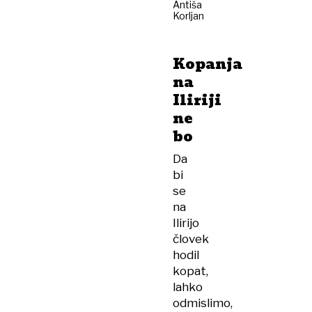
Antiša
Korljan
Kopanja
na
Iliriji
ne
bo
Da
bi
se
na
Ilirijo
človek
hodil
kopat,
lahko
odmislimo,