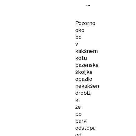
Ilirija
mogoče
rekreativno
Pozorno
plavati?
oko
bo
v
kakšnem
kotu
bazenske
školjke
opazilo
nekakšen
drobiž,
ki
že
po
barvi
odstopa
od