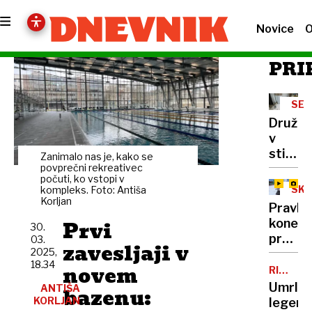
Novice
O
PRI
SE
DRU
Družin
RAJ
v
stiski:
Zanimalo nas je, kako se
Stene
povprečni rekreativec
počuti, ko vstopi v
sob
SKO
kompleks. Foto: Antiša
črne
Korljan
Pravlji
od
Prvi
konec
30.
vlage,
prazni
03.
v
zavesljaji v
2025,
pod
kopalni
18.34
novem
Poncam
RICHAR
plošči
CHAMBE
Domen
Umrl
ANTIŠA
bazenu:
popada
Prevc:
KORLJAN
legend
na