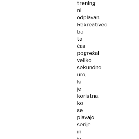
trening
ni
odplavan.
Rekreativec
bo
ta
čas
pogrešal
veliko
sekundno
uro,
ki
je
koristna,
ko
se
plavajo
serije
in
je