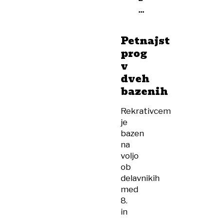
vprašljivo
prometno
ureditvijo
Petnajst
prog
v
dveh
bazenih
Rekrativcem
je
bazen
na
voljo
ob
delavnikih
med
8.
in