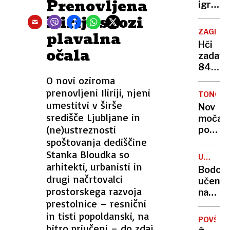
Prenovljena
Ni
igralec
tla
bilo
iz
Ilirija skozi
težko
serije
ZAGREB
plavalna
pristat
Pesem
Hči
očala
ptic
zadavi
trnovk.
84-
"Naš
letno
O novi oziroma
ljubljen
mamo.
prenovljeni Iliriji, njeni
Richar
TONGA
Osumlj
umestitvi v širše
je
Nov
so
središče Ljubljane in
zdaj
močan
že
(ne)ustreznosti
z
potres
aretira
angeli"
spoštovanja dediščine
njegov
magni
Stanka Bloudka so
UMETN
7,1
arhitekti, urbanisti in
INTELI
Bodo
V
drugi načrtovalci
učenc
ŠOLAH
prostorskega razvoja
names
prestolnice – resnični
učitelj
in tisti popoldanski, na
ocenjev
POVŠET
pametn
hitro priučeni – do zdaj