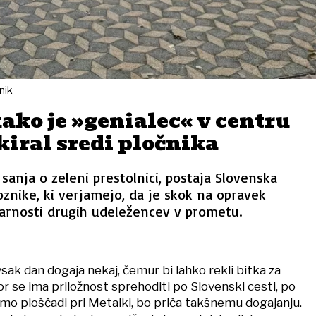
nik
kako je »genialec« v centru
iral sredi pločnika
nja o zeleni prestolnici, postaja Slovenska
oznike, ki verjamejo, da je skok na opravek
rnosti drugih udeležencev v prometu.
vsak dan dogaja nekaj, čemur bi lahko rekli bitka za
or se ima priložnost sprehoditi po Slovenski cesti, po
o ploščadi pri Metalki, bo priča takšnemu dogajanju.