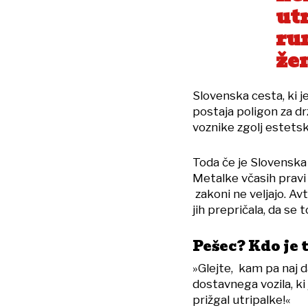
ut
ru
že
Slovenska cesta, ki je
postaja poligon za d
voznike zgolj estets
Toda če je Slovenska c
Metalke včasih pravi 
zakoni ne veljajo. Avto
jih prepričala, da se 
Pešec? Kdo je 
»Glejte, kam pa naj
dostavnega vozila, ki 
prižgal utripalke!«