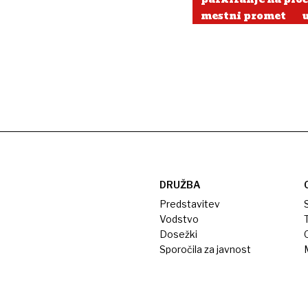
mestni promet
DRUŽBA
Predstavitev
S
Vodstvo
T
Dosežki
Sporočila za javnost
M