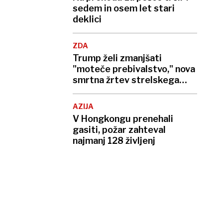
sedem in osem let stari
deklici
ZDA
Trump želi zmanjšati
"moteče prebivalstvo," nova
smrtna žrtev strelskega
napada
AZIJA
V Hongkongu prenehali
gasiti, požar zahteval
najmanj 128 življenj