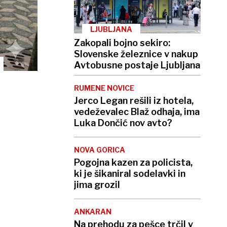
LJUBLJANA
Zakopali bojno sekiro:
Slovenske železnice v nakup
Avtobusne postaje Ljubljana
RUMENE NOVICE
Jerco Legan rešili iz hotela,
vedeževalec Blaž odhaja, ima
Luka Dončić nov avto?
NOVA GORICA
Pogojna kazen za policista,
ki je šikaniral sodelavki in
jima grozil
ANKARAN
Na prehodu za pešce trčil v