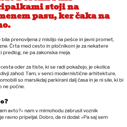
ripalkami stoji na
menem pasu, ker čaka na
no.
 bila prenovljena z mislijo na pešce in javni promet,
rzne. Črta med cesto in pločnikom je za nekatere
ki predlog, ne pa zakonska meja.
esta oder za tiste, ki se radi pokažejo, je okolica
divji zahod. Tam, v senci modernistične arhitekture,
mobili so marsikdaj parkirani dalj časa in je ni sile, ki bi
to ne počne.
to?
 dam avto?« nam v mimohodu zabrusil voznik
je ravno pripeljal. Dobro, da ni dodal: »Pa saj sem