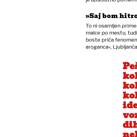
»Saj bom hitr
To ni osamljen primer
malce po mestu, tudi 
boste priča fenomenu
aroganca«, Ljubljanča
Peš
kol
kol
ko
id
vo
di
ne