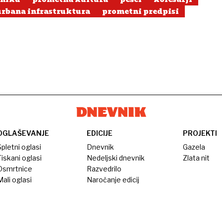
urbana infrastruktura
prometni predpisi
OGLAŠEVANJE
EDICIJE
PROJEKTI
pletni oglasi
Dnevnik
Gazela
iskani oglasi
Nedeljski dnevnik
Zlata nit
Osmrtnice
Razvedrilo
ali oglasi
Naročanje edicij