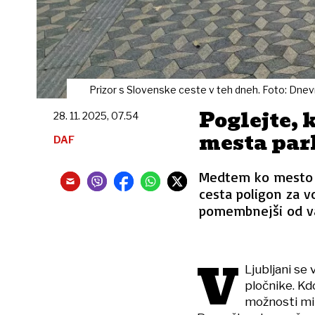
Prizor s Slovenske ceste v teh dneh. Foto: Dnev
Poglejte, 
28. 11. 2025, 07.54
mesta park
DAF
Medtem ko mesto sa
cesta poligon za v
pomembnejši od va
V
Ljubljani se 
pločnike. Kd
možnosti mim