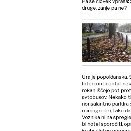
Pa se človek vpraša: z
druge, zanje pa ne?
Ura je popoldanska. 
Intercontinental, nekat
rokah iščejo pot pro
avtobusov. Nekako tipi
nonšalantno parkira s
mimogrede), tako da 
Voznika ni na spregled
bi hotel sporočiti, o
je absolutno pomemb