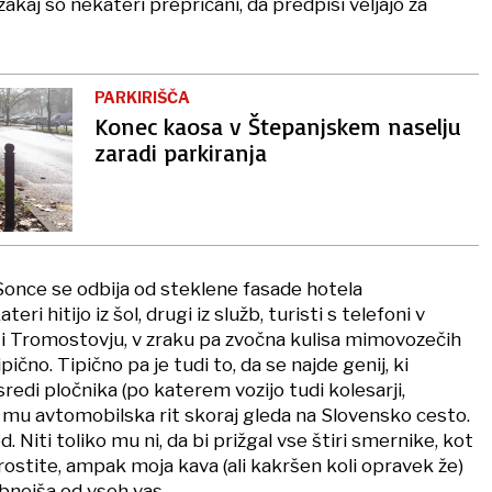
akaj so nekateri prepričani, da predpisi veljajo za
PARKIRIŠČA
Konec kaosa v Štepanjskem naselju
zaradi parkiranja
Sonce se odbija od steklene fasade hotela
eri hitijo iz šol, drugi iz služb, turisti s telefoni v
ti Tromostovju, v zraku pa zvočna kulisa mimovozečih
čno. Tipično pa je tudi to, da se najde genij, ki
redi pločnika (po katerem vozijo tudi kolesarji,
mu avtomobilska rit skoraj gleda na Slovensko cesto.
. Niti toliko mu ni, da bi prižgal vse štiri smernike, kot
prostite, ampak moja kava (ali kakršen koli opravek že)
nejša od vseh vas.