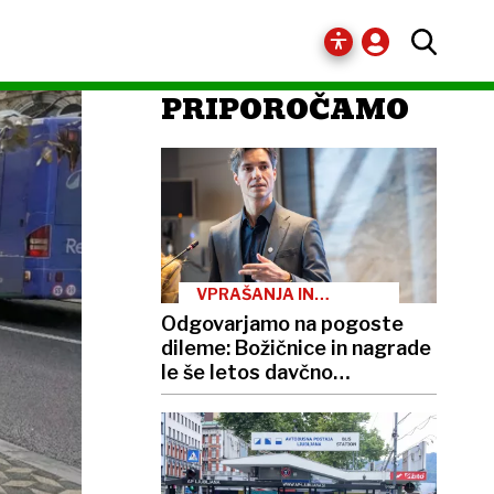
PRIPOROČAMO
VPRAŠANJA IN
ODGOVORI
Odgovarjamo na pogoste
dileme: Božičnice in nagrade
le še letos davčno
ugodnejše