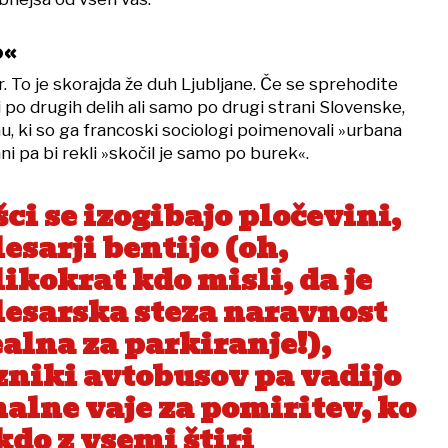
o«
. To je skorajda že duh Ljubljane. Če se sprehodite
po drugih delih ali samo po drugi strani Slovenske,
, ki so ga francoski sociologi poimenovali »urbana
ni pa bi rekli »skočil je samo po burek«.
ci se izogibajo pločevini,
esarji bentijo (oh,
ikokrat kdo misli, da je
lesarska steza naravnost
ealna za parkiranje!),
zniki avtobusov pa vadijo
halne vaje za pomiritev, ko
kdo z vsemi štiri