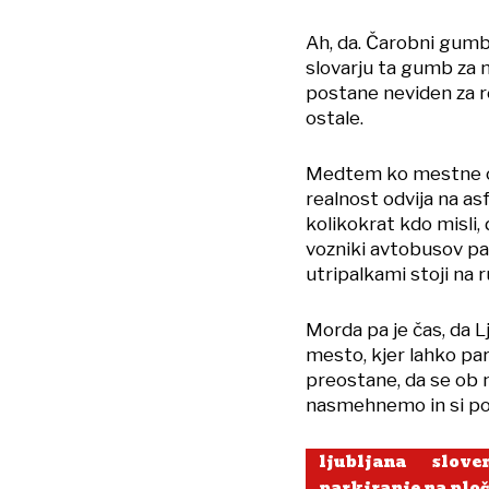
Ah, da. Čarobni gum
slovarju ta gumb za 
postane neviden za re
ostale.
Medtem ko mestne obl
realnost odvija na asf
kolikokrat kdo misli, 
vozniki avtobusov pa 
utripalkami stoji na
Morda pa je čas, da 
mesto, kjer lahko park
preostane, da se ob 
nasmehnemo in si p
ljubljana
slove
parkiranje na plo