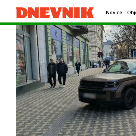
Novice
Obj