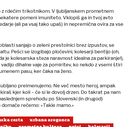
b z rdečim trikotnikom. V ljubljanskem prometnem
nekatere pomeni imuniteto. Vklopiš ga in tvoj avto
darje (ali pa vsaj tako upaš) in nepremična ovira za vse
asti sanjajo o zeleni prestolnici brez izpustov, se
altu. Pešci se izogibajo pločevini, kolesarji bentijo (oh,
da je kolesarska steza naravnost idealna za parkiranje!),
vadijo dihalne vaje za pomiritev, ko nekdo z vsemi štiri
 rumenem pasu, ker čaka na ženo.
Ljubljano preimenujemo. Ne več mesto heroj, ampak
iraš kjer koli – če si le dovolj drzen. Do takrat pa nam
naslednjem sprehodu po Slovenski (in drugod)
o domače rečemo: »Takle mamo.«
nska cesta
urbana aroganca
čniku
prometna kultura
pešci
kolesarji