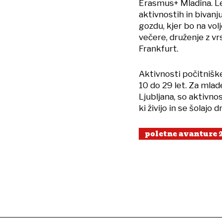
Erasmus+ Mladina. L
aktivnostih in bivanju
gozdu, kjer bo na vol
večere, druženje z v
Frankfurt.
Aktivnosti počitniš
10 do 29 let. Za mlad
Ljubljana, so aktivno
ki živijo in se šolajo
poletne avanture 