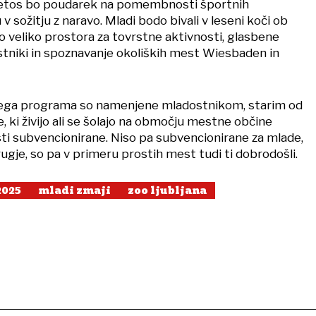
etos bo poudarek na pomembnosti športnih
 v sožitju z naravo. Mladi bodo bivali v leseni koči ob
jo veliko prostora za tovrstne aktivnosti, glasbene
rstniki in spoznavanje okoliških mest Wiesbaden in
kega programa so namenjene mladostnikom, starim od
e, ki živijo ali se šolajo na območju mestne občine
sti subvencionirane. Niso pa subvencionirane za mlade,
 drugje, so pa v primeru prostih mest tudi ti dobrodošli.
2025
mladi zmaji
zoo ljubljana