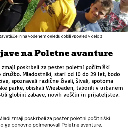
ko zavetišče in na vodenem ogledu dobili vpogled v delo z
jave na Poletne avanture
 zmaji poskrbeli za pester poletni počitniški
 družbo. Mladostniki, stari od 10 do 29 let, bodo
ive, spoznavali različne živali, šivali, spotoma
nske parke, obiskali Wiesbaden, taborili v urbanem
tili globini zabave, novih veščin in prijateljstev.
Mladi zmaji poskrbeli za pester poletni počitniški
so ga ponovno poimenovali Poletne avanture.