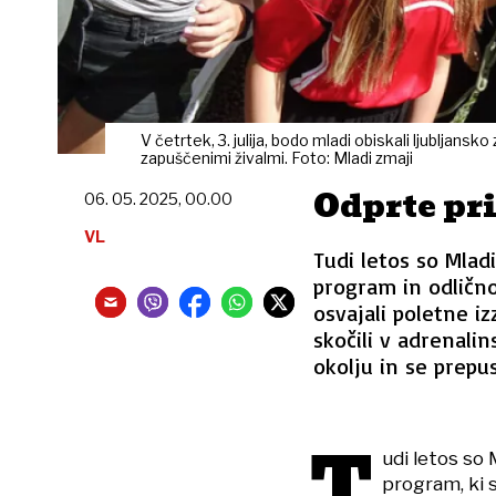
V četrtek, 3. julija, bodo mladi obiskali ljubljans
zapuščenimi živalmi. Foto: Mladi zmaji
Odprte pri
06. 05. 2025, 00.00
VL
Tudi letos so Mladi
program in odlično
osvajali poletne izz
skočili v adrenali
okolju in se prepus
T
udi letos so 
program, ki 