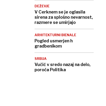
DEŽEVJE
V Cerknem se je oglasila
sirena za splošno nevarnost,
razmere se umirjajo
ARHITEKTURNI BIENALE
Pogled usmerjen h
gradbenikom
SRBIJA
Vučić v sredo nazaj na delo,
poroča Politika