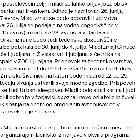
 pustolovščin željni mladi se lahko prijavijo za obisk
 parka na Hrvaškem. Odhod je načrtovan 26. junija,
 evrov. Mladi zmaji se bodo odpravili tudi v dva
ka; 26. julija se podajajo na vodno dogodivščino v
 45 evrov) in nato še 28. avgusta v Gardaland
. Organizirane bodo tudi tedenske dogodivščine.
bo potekala od 30. junij do 4. julija. Mladi zmaji Črnuče
e Ljubljana in Živalski vrt Ljubljana, s četrtka na
spalo v ZOO Ljubljana. Prispevek za tedensko varstvo,
m, starim od 11 do 14 let, znaša 156 evrov. Od 4. do 8.
majska šivalnica, na kateri bodo mladi od 12. do 29.
ečaju šivanja ustvarili svojo modno zgodbo. Prispevek
 se tudi Urbani sleepover. Mladi bodo spali kar na Ljubi
kli dobrote v žerjavici, spoznali nove prijatelje in čuvali
ek spanja na enem od predelanih avtobusov bo v
rispevek pa je 51 evrov.
m pa Mladi zmaji skupaj s pobratenim nemškim mestom
rganizirajo mladinsko izmenjavo v okviru programa