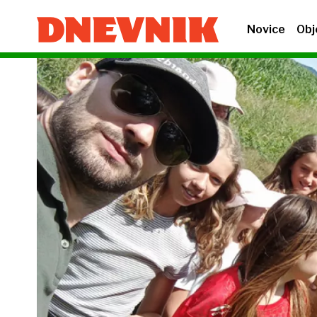
Novice
Obj