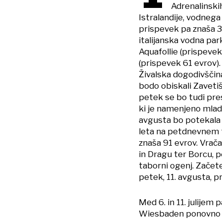
Adrenalinskih
Istralandije, vodnega
prispevek pa znaša 37
italijanska vodna par
Aquafollie (prispevek
(prispevek 61 evrov)
Živalska dogodivščina 
bodo obiskali Zavetišč
petek se bo tudi pre
ki je namenjeno mladi
avgusta bo potekala Z
leta na petdnevnem t
znaša 91 evrov. Vrača
in Dragu ter Borcu, pe
taborni ogenj. Začet
petek, 11. avgusta, p
Med 6. in 11. julije
Wiesbaden ponovno o