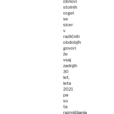
obnovi
stolnih
orgel
se
sicer
v
različnih
obdobjih
govori
že
vsaj
zadnjih
30
let,
leta
2021
pa
so
ta
razmišljanja