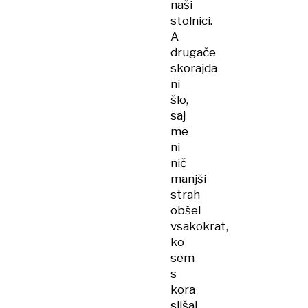
naši
stolnici.
A
drugače
skorajda
ni
šlo,
saj
me
ni
nič
manjši
strah
obšel
vsakokrat,
ko
sem
s
kora
slišal