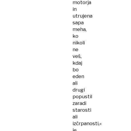
motorja
in
utrujena
sapa
meha,
ko
nikoli
ne
veš,
kdaj
bo
eden
ali
drugi
popustil
zaradi
starosti
ali
izčrpanosti,«
je