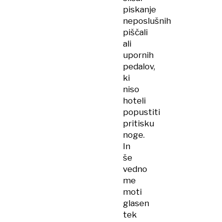
piskanje
neposlušnih
piščali
ali
upornih
pedalov,
ki
niso
hoteli
popustiti
pritisku
noge.
In
še
vedno
me
moti
glasen
tek