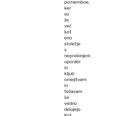
pomembne,
ker
so
že
več
kot
eno
stoletje
v
neprekinjeni
uporabi
in
kljub
omejitvam
in
težavam
še
vedno
delujejo.
Kot