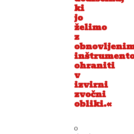
ki
jo
želimo
z
obnovljeni
inštrument
ohraniti
v
izvirni
zvočni
obliki.«
O