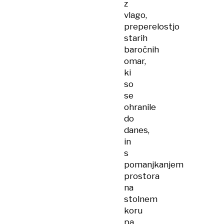
z
vlago,
preperelostjo
starih
baročnih
omar,
ki
so
se
ohranile
do
danes,
in
s
pomanjkanjem
prostora
na
stolnem
koru
pa