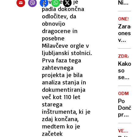
govorjenja je
Nikoli
padla dokončna
nisem
odločitev, da
pomisli
ONESNA
obnovijo
da je
Zaradi
to v
dragocene in
onesna
moji
posebne
v
Ljublja
Milavčeve orgle v
delu
sploh
ljubljanski stolnici.
Logat
mogoč
ZDRAVS
Prva faza tega
voda
Kako
zahtevnega
nepitn
so
projekta je bila
se
analiza stanja in
zasuka
dokumentiranja
cilji
ODMEV
več kot 110 let
Golobo
Po
starega
vlade
Dončić
inštrumenta, ki je
prodaji
zdaj končana,
Karma
medtem ko je
je
VELIKA
začetek
psica,
BRITANI