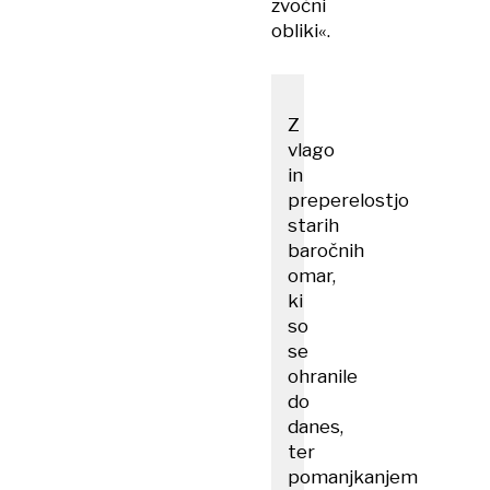
zvočni
obliki«.
Z
vlago
in
preperelostjo
starih
baročnih
omar,
ki
so
se
ohranile
do
danes,
ter
pomanjkanjem