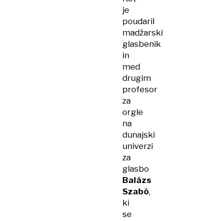
je
poudaril
madžarski
glasbenik
in
med
drugim
profesor
za
orgle
na
dunajski
univerzi
za
glasbo
Balázs
Szabó
,
ki
se