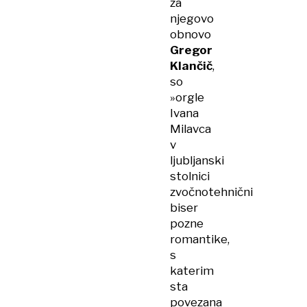
za
njegovo
obnovo
Gregor
Klančič
,
so
»orgle
Ivana
Milavca
v
ljubljanski
stolnici
zvočnotehnični
biser
pozne
romantike,
s
katerim
sta
povezana