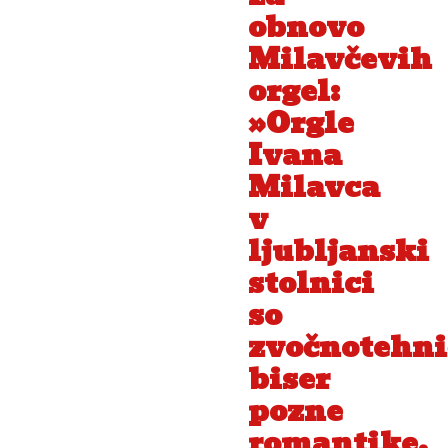
obnovo
Milavčevih
orgel:
»Orgle
Ivana
Milavca
v
ljubljanski
stolnici
so
zvočnotehni
biser
pozne
romantike,