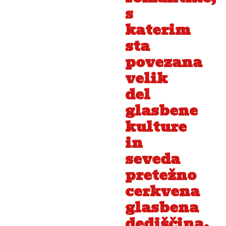
s
katerim
sta
povezana
velik
del
glasbene
kulture
in
seveda
pretežno
cerkvena
glasbena
dediščina,