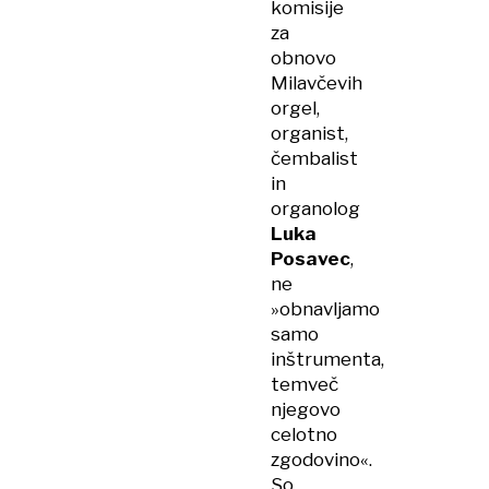
komisije
za
obnovo
Milavčevih
orgel,
organist,
čembalist
in
organolog
Luka
Posavec
,
ne
»obnavljamo
samo
inštrumenta,
temveč
njegovo
celotno
zgodovino«.
So