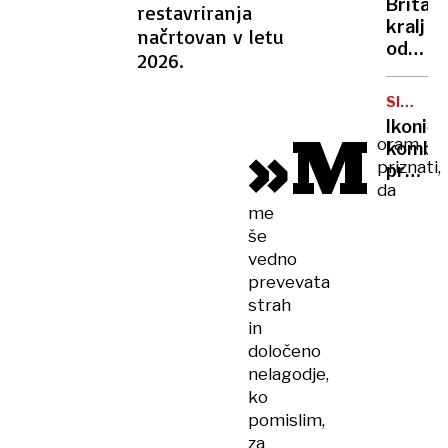
Britan
restavriranja
Nico
kralj
načrtovan v letu
pa
odpove
2026.
njen
obvezn
sin
zaradi
SIMBOL
strans
HIPIJEV
»M
Ikoničn
učinko
oram
kombi
zdravlj
priznati,
praznu
raka
da
75.
me
rojstni
še
dan
vedno
prevevata
strah
in
določeno
nelagodje,
ko
pomislim,
za