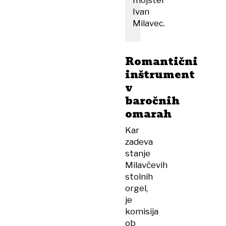
mojster
Ivan
Milavec.
Romantični
inštrument
v
baročnih
omarah
Kar
zadeva
stanje
Milavčevih
stolnih
orgel,
je
komisija
ob