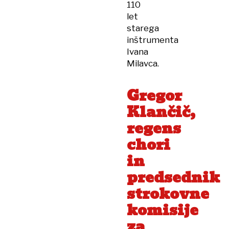
110
let
starega
inštrumenta
Ivana
Milavca.
Gregor
Klančič,
regens
chori
in
predsednik
strokovne
komisije
za