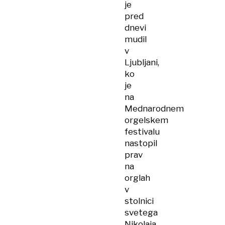
je
pred
dnevi
mudil
v
Ljubljani,
ko
je
na
Mednarodnem
orgelskem
festivalu
nastopil
prav
na
orglah
v
stolnici
svetega
Nikolaja,