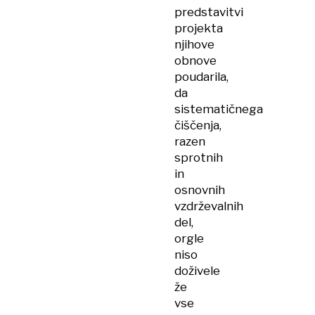
predstavitvi
projekta
njihove
obnove
poudarila,
da
sistematičnega
čiščenja,
razen
sprotnih
in
osnovnih
vzdrževalnih
del,
orgle
niso
doživele
že
vse