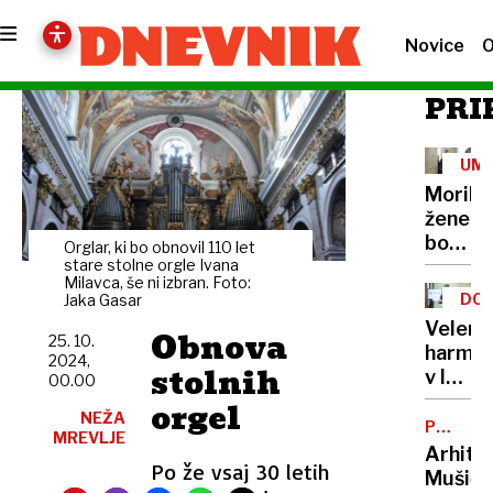
Novice
O
PRI
UM
Morile
žene
bo
Orglar, ki bo obnovil 110 let
sedel
stare stolne orgle Ivana
Milavca, še ni izbran. Foto:
21
DOB
Jaka Gasar
let
PRO
Velenj
Obnova
25. 10.
harmon
2024,
stolnih
v lov
00.00
na
orgel
NEŽA
nov
POTNIŠK
MREVLJE
CENTER
Guinne
Arhite
Po že vsaj 30 letih
rekord
Mušič: