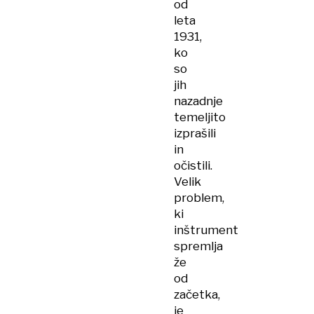
od
leta
1931,
ko
so
jih
nazadnje
temeljito
izprašili
in
očistili.
Velik
problem,
ki
inštrument
spremlja
že
od
začetka,
je