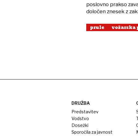
poslovno prakso zava
določen znesek z zak
prule
vožarska 
DRUŽBA
Predstavitev
S
Vodstvo
T
Dosežki
Sporočila za javnost
M