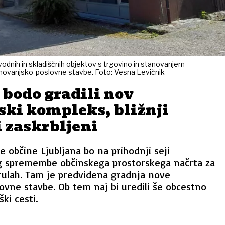
vodnih in skladiščnih objektov s trgovino in stanovanjem
stanovanjsko-poslovne stavbe. Foto: Vesna Levičnik
 bodo gradili nov
ski kompleks, bližnji
 zaskrbljeni
 občine Ljubljana bo na prihodnji seji
g spremembe občinskega prostorskega načrta za
rulah. Tam je predvidena gradnja nove
vne stavbe. Ob tem naj bi uredili še obcestno
ki cesti.