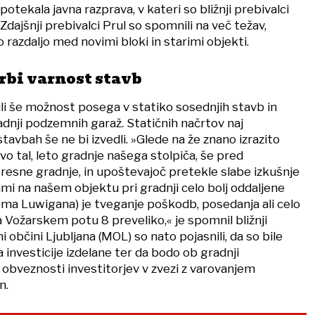
potekala javna razprava, v kateri so bližnji prebivalci
Zdajšnji prebivalci Prul so spomnili na več težav,
razdaljo med novimi bloki in starimi objekti.
rbi varnost stavb
ili še možnost posega v statiko sosednjih stavb in
adnji podzemnih garaž. Statičnih načrtov naj
h stavbah še ne bi izvedli. »Glede na že znano izrazito
o tal, leto gradnje našega stolpiča, še pred
tresne gradnje, in upoštevajoč pretekle slabe izkušnje
mi na našem objektu pri gradnji celo bolj oddaljene
oma Luwigana) je tveganje poškodb, posedanja ali celo
 Vožarskem potu 8 preveliko,« je spomnil bližnji
 občini Ljubljana (MOL) so nato pojasnili, da so bile
investicije izdelane ter da bodo ob gradnji
bveznosti investitorjev v zvezi z varovanjem
n.