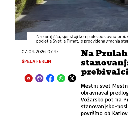
Na zemljišču, kjer stoji kompleks poslovno-proiz
podjetja Svetila Pirnat, je predvidena gradnja 
Na Prulah
07. 04. 2026, 07.47
stanovanj
ŠPELA FERLIN
prebivalci
Mestni svet Mestne
obravnaval predlo
Vožarsko pot na P
stanovanjsko-poslo
površino ob Karlovš