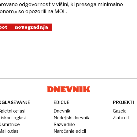
rovano odgovornost v višini, ki presega minimalno
onom,« so opozorili na MOL.
pot
novogradnja
OGLAŠEVANJE
EDICIJE
PROJEKTI
pletni oglasi
Dnevnik
Gazela
iskani oglasi
Nedeljski dnevnik
Zlata nit
Osmrtnice
Razvedrilo
ali oglasi
Naročanje edicij