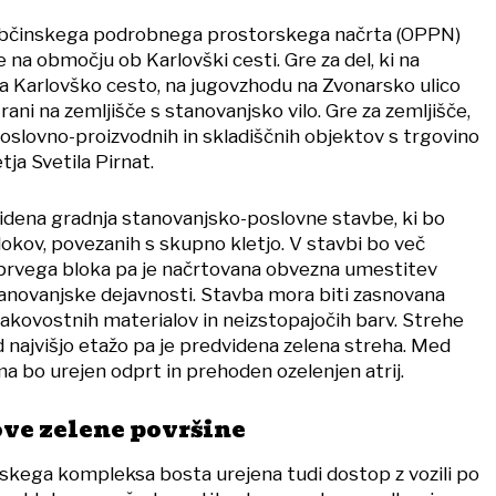
činskega podrobnega prostorskega načrta (OPPN)
 na območju ob Karlovški cesti. Gre za del, ki na
a Karlovško cesto, na jugovzhodu na Zvonarsko ulico
rani na zemljišče s stanovanjsko vilo. Gre za zemljišče,
poslovno-proizvodnih in skladiščnih objektov s trgovino
ja Svetila Pirnat.
idena gradnja stanovanjsko-poslovne stavbe, ki bo
lokov, povezanih s skupno kletjo. V stavbi bo več
ju prvega bloka pa je načrtovana obvezna umestitev
novanjske dejavnosti. Stavba mora biti zasnovana
kovostnih materialov in neizstopajočih barv. Strehe
d najvišjo etažo pa je predvidena zelena streha. Med
 bo urejen odprt in prehoden ozelenjen atrij.
ve zelene površine
kega kompleksa bosta urejena tudi dostop z vozili po