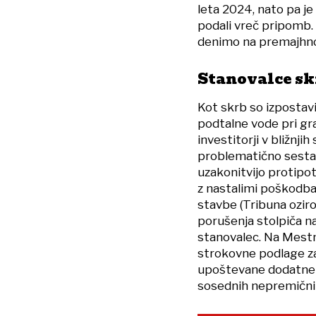
leta 2024, nato pa je 
podali vreč pripomb. 
denimo na premajhno 
Stanovalce sk
Kot skrb so izpostav
podtalne vode pri gr
investitorji v bližnji
problematično sestav
uzakonitvijo protipo
z nastalimi poškodba
stavbe (Tribuna ozir
porušenja stolpiča na
stanovalec. Na Mestni
strokovne podlage za 
upoštevane dodatne o
sosednih nepremični