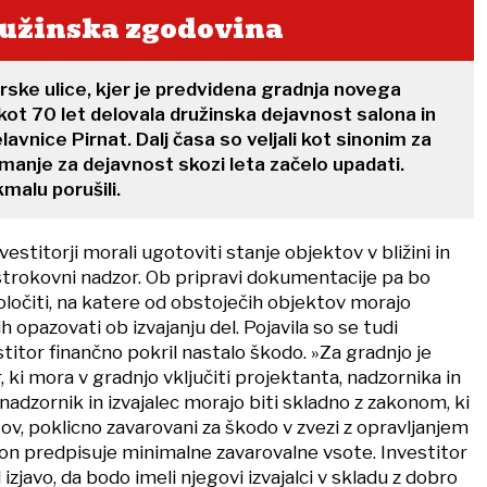
ružinska zgodovina
ske ulice, kjer je predvidena gradnja novega
kot 70 let delovala družinska dejavnost salona in
avnice Pirnat. Dalj časa so veljali kot sinonim za
imanje za dejavnost skozi leta začelo upadati.
malu porušili.
estitorji morali ugotoviti stanje objektov v bližini in
strokovni nadzor. Ob pripravi dokumentacije pa bo
očiti, na katere od obstoječih objektov morajo
n jih opazovati ob izvajanju del. Pojavila so se tudi
stitor finančno pokril nastalo škodo. »Za gradnjo je
 ki mora v gradnjo vključiti projektanta, nadzornika in
 nadzornik in izvajalec morajo biti skladno z zakonom, ki
ov, poklicno zavarovani za škodo v zvezi z opravljanjem
kon predpisuje minimalne zavarovalne vsote. Investitor
 izjavo, da bodo imeli njegovi izvajalci v skladu z dobro