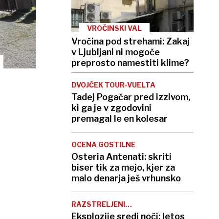
VROČINSKI VAL
Vročina pod strehami: Zakaj
v Ljubljani ni mogoče
preprosto namestiti klime?
DVOJČEK TOUR-VUELTA
Tadej Pogačar pred izzivom,
ki ga je v zgodovini
premagal le en kolesar
OCENA GOSTILNE
Osteria Antenati: skriti
biser tik za mejo, kjer za
malo denarja ješ vrhunsko
RAZSTRELJENI
BANKOMATI
Eksplozije sredi noči: letos