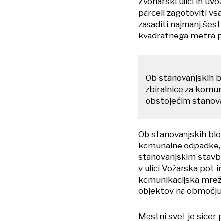
Zvonarski ulici in uv
parceli zagotoviti vs
zasaditi najmanj šest
kvadratnega metra po
Ob stanovanjskih b
zbiralnice za komun
obstoječim stanov
Ob stanovanjskih blo
komunalne odpadke, k
stanovanjskim stavba
v ulici Vožarska pot 
komunikacijska mreža
objektov na območju
Mestni svet je sice