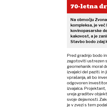
70-letna d
Na območju Zvonar
kompleksa, je več 
kovinopasarske del
kakovost, a je zan
Stavbo bodo zdaj k
Pred gradnjo bodo inv
zagotoviti ustrezen 
geomehanik moral dol
izvajalci del paziti. i
vprašanja, ali bo inve
odgovoren investitor,
izvajalca. Projektant,
ureja graditev objekt
svoje dejavnosti. Za
je v zvezi s tem podal