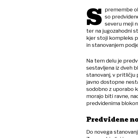
S
premembe ob
so predvidene
severu meji n
ter na jugozahodni st
kjer stoji kompleks 
in stanovanjem podjet
Na tem delu je predv
sestavljena iz dveh b
stanovanj, v pritlič
javno dostopne nesta
sodobno z uporabo ka
morajo biti ravne, na
predvidenima blokoma
Predvidene no
Do novega stanovanjs