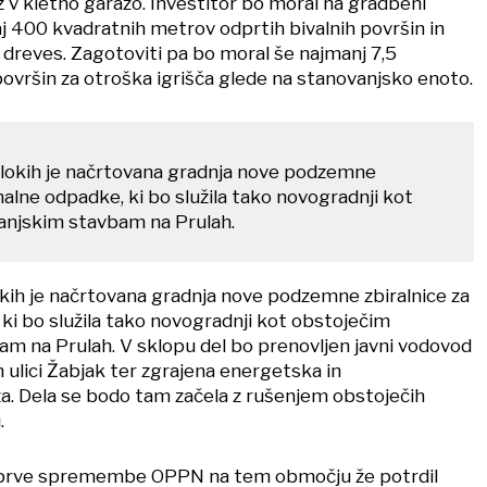
oz v kletno garažo. Investitor bo moral na gradbeni
aj 400 kvadratnih metrov odprtih bivalnih površin in
 dreves. Zagotoviti pa bo moral še najmanj 7,5
vršin za otroška igrišča glede na stanovanjsko enoto.
lokih je načrtovana gradnja nove podzemne
alne odpadke, ki bo služila tako novogradnji kot
anjskim stavbam na Prulah.
kih je načrtovana gradnja nove podzemne zbiralnice za
i bo služila tako novogradnji kot obstoječim
m na Prulah. V sklopu del bo prenovljen javni vodovod
in ulici Žabjak ter zgrajena energetska in
. Dela se bodo tam začela z rušenjem obstoječih
.
r prve spremembe OPPN na tem območju že potrdil