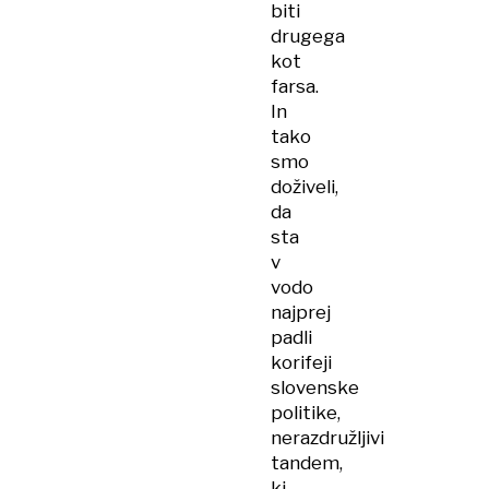
biti
drugega
kot
farsa.
In
tako
smo
doživeli,
da
sta
v
vodo
najprej
padli
korifeji
slovenske
politike,
nerazdružljivi
tandem,
ki