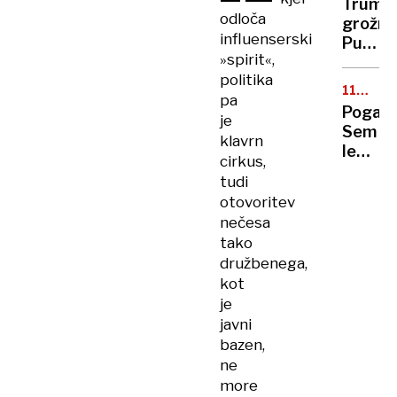
Trump
dolarj
UKRAJIN
odloča
grožnj
naložb
influenserski
Putina
v
»spirit«,
ne
ZDA
politika
ganejo
112.
pa
DIRKA
Pogača
je
PO
Sem
FRANCIJ
klavrn
le
cirkus,
Tadej,
tudi
ne
otovoritev
super
nečesa
tako
družbenega,
kot
je
javni
bazen,
ne
more