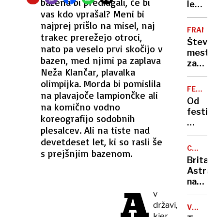
bazena bi predlagali, če bi
mladol
legend
vas kdo vprašal? Meni bi
za
glasbe
žeparj
najprej prišlo na misel, naj
Ozzy
FRANCI
trakec prerežejo otroci,
Osbou
Števil
nato pa veselo prvi skočijo v
mesta
bazen, med njimi pa zaplava
zaradi
Neža Klančar, plavalka
porast
olimpijka. Morda bi pomislila
nasilja
FESTIV
na plavajoče lampiončke ali
uvajajo
FRESHW
Od
na komično vodno
policij
festiva
uro
koreografijo sodobnih
za
plesalcev. Ali na tiste nad
Fresh
mladol
devetdeset let, ki so rasli še
do
CARINS
s prejšnjim bazenom.
raftin
VOJNA
Britan
po
AstraZ
Vrbasu
načrtu
A
za
v
50
državi,
VOJNA
milijar
kjer
V