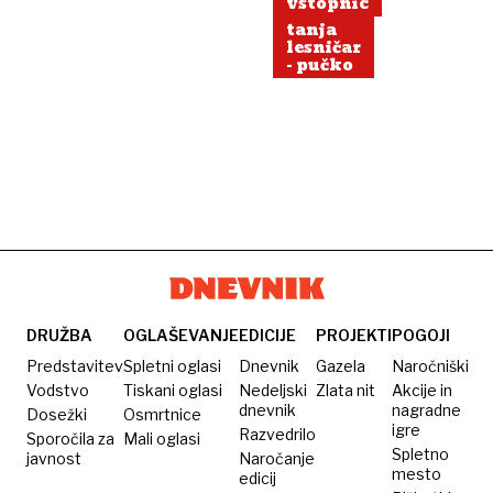
vstopnic
tanja
lesničar
- pučko
DRUŽBA
OGLAŠEVANJE
EDICIJE
PROJEKTI
POGOJI
Predstavitev
Spletni oglasi
Dnevnik
Gazela
Naročniški
Vodstvo
Tiskani oglasi
Nedeljski
Zlata nit
Akcije in
dnevnik
nagradne
Dosežki
Osmrtnice
igre
Razvedrilo
Sporočila za
Mali oglasi
Spletno
javnost
Naročanje
mesto
edicij