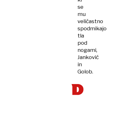
se
mu
veličastno
spodmikajo
tla
pod
nogami,
Janković
in
Golob.