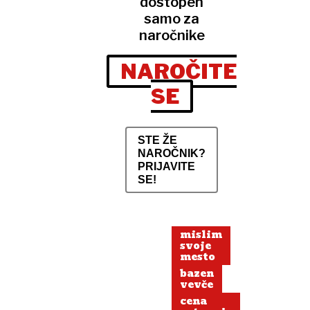
dostopen
samo za
naročnike
NAROČITE
SE
STE ŽE
NAROČNIK?
PRIJAVITE
SE!
mislim
svoje
mesto
bazen
vevče
cena