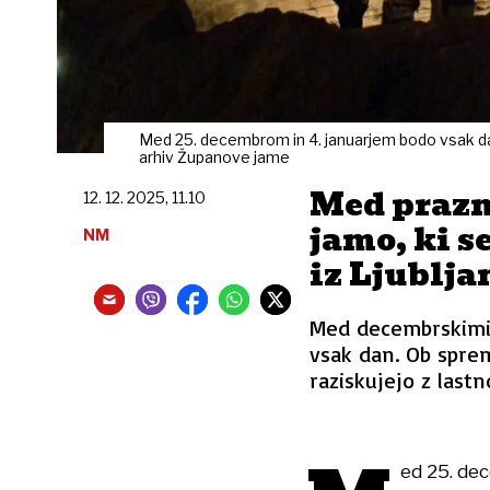
Med 25. decembrom in 4. januarjem bodo vsak dan 
arhiv Županove jame
Med prazn
12. 12. 2025, 11.10
jamo, ki s
NM
iz Ljublja
Med decembrskimi 
vsak dan. Ob spre
raziskujejo z lastn
ed 25. dec