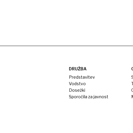
DRUŽBA
Predstavitev
S
Vodstvo
T
Dosežki
Sporočila za javnost
M