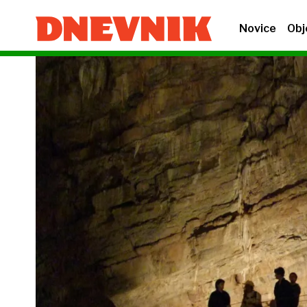
Novice
Obj