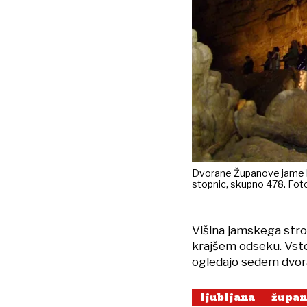
Dvorane Županove jame leži
stopnic, skupno 478. Fot
Višina jamskega strop
krajšem odseku. Vsto
ogledajo sedem dvora
ljubljana
župan