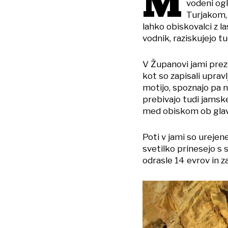
M
vodeni ogl
Turjakom, 
lahko obiskovalci z la
vodnik, raziskujejo tu
V Županovi jami prezi
kot so zapisali upravl
motijo, spoznajo pa n
prebivajo tudi jamske 
med obiskom ob glav
Poti v jami so urejen
svetilko prinesejo s s
odrasle 14 evrov in z