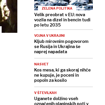
ZELENA POLITIKA
Velik preobrat v EU: nova
vozila na dizel in bencin tudi
po letu 2035
VOJNA V UKRAJINI
Kljub mirovnim pogovorom
se Rusija in Ukrajina še
naprej napadata
NASVET
Kos mesa, ki ga skoraj nihče
ne kupuje, je poceni in
popoln za kosilo
V ŠTEVILKAH
Uganete dolžino vseh
označenih planinskih poti v