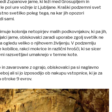
edi Županove jame, ki leži med Grosupljem in
le pol ure vožnje iz Ljubljane. Kraški podzemni svet
stno svetilko poleg tega, na kar jih opozori
di sami.
muje kolonija netopirjev malih podkovnjakov, ki pa jih,
jalci jame, obiskovalci zaradi uporabe zgolj svetilk ne
a ogledu veliko o njihovem življenju. V podzemlju
kobilice, rakci mokrice in različni hrošči, ki se sicer
ni razsvetljavi umaknejo v temne kote.
e in zavarovane z ograjo, obiskovalci pa si naglavno
eboj ali si jo izposodijo ob nakupu vstopnice, ki je za
a otroke 9 evrov.