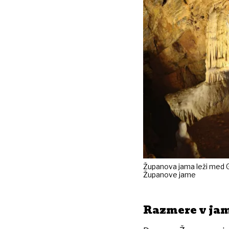
Županova jama leži med Gro
Županove jame
Razmere v ja