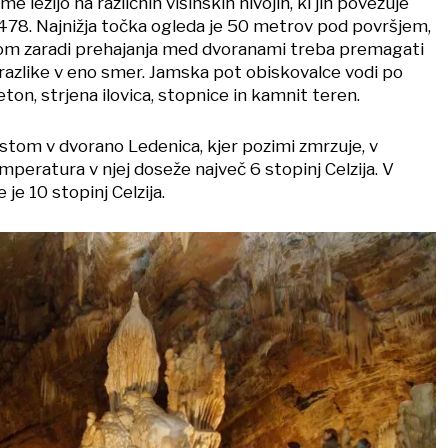
ležijo na različnih višinskih nivojih, ki jih povezuje
478. Najnižja točka ogleda je 50 metrov pod površjem,
om zaradi prehajanja med dvoranami treba premagati
razlike v eno smer. Jamska pot obiskovalce vodi po
ton, strjena ilovica, stopnice in kamnit teren.
stom v dvorano Ledenica, kjer pozimi zmrzuje, v
peratura v njej doseže največ 6 stopinj Celzija. V
je 10 stopinj Celzija.