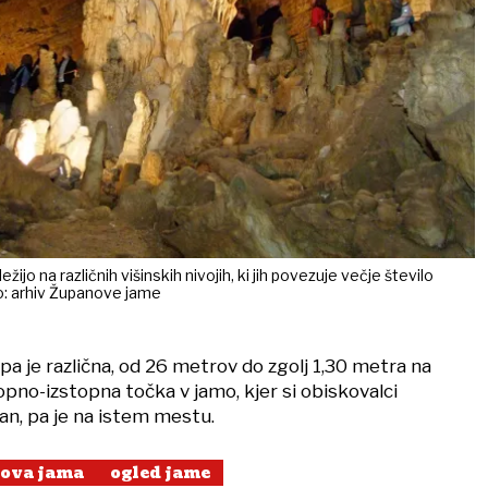
jo na različnih višinskih nivojih, ki jih povezuje večje število
o: arhiv Županove jame
a je različna, od 26 metrov do zgolj 1,30 metra na
pno-izstopna točka v jamo, kjer si obiskovalci
n, pa je na istem mestu.
ova jama
ogled jame