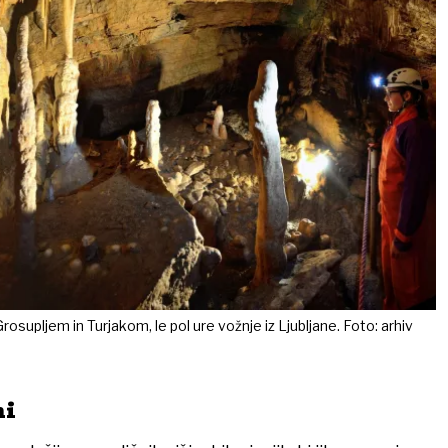
supljem in Turjakom, le pol ure vožnje iz Ljubljane. Foto: arhiv
mi