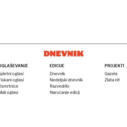
OGLAŠEVANJE
EDICIJE
PROJEKTI
pletni oglasi
Dnevnik
Gazela
iskani oglasi
Nedeljski dnevnik
Zlata nit
Osmrtnice
Razvedrilo
ali oglasi
Naročanje edicij