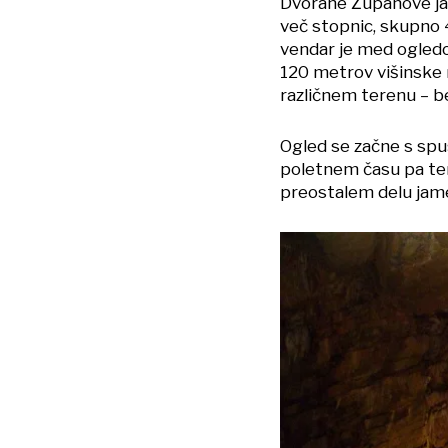
Dvorane Županove jame 
več stopnic, skupno 
vendar je med ogled
120 metrov višinske 
različnem terenu – be
Ogled se začne s spu
poletnem času pa tem
preostalem delu jame 