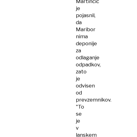
Martinčič
je
pojasnil,
da
Maribor
nima
deponije
za
odlaganje
odpadkov,
zato
je
odvisen
od
prevzemnikov.
"To
se
je
v
lanskem