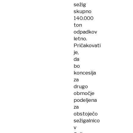
sežig
skupno
140.000
ton
odpadkov
letno.
Pričakovati
je,
da
bo
koncesija
za
drugo
območje
podeljena
za
obstoječo
sežigalnico
v