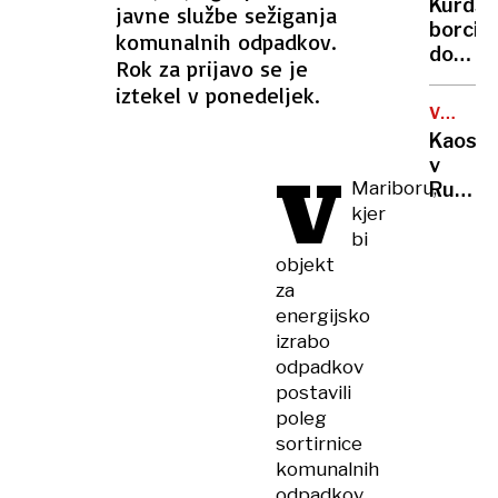
Kurdsk
javne službe sežiganja
kratka
borci
komunalnih odpadkov.
ohladi
dobiva
Rok za prijavo se je
možno
iztekel v ponedeljek.
obsežn
VOJNA
pomilo
V
Kaos
UKRAJIN
v
V
Mariboru,
Rusiji:
kjer
ženske
začele
bi
izrablj
objekt
vojno
za
za
energijsko
"mobili
izrabo
bivših"
odpadkov
postavili
poleg
sortirnice
komunalnih
odpadkov