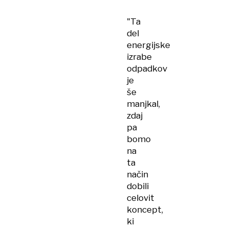
sežigalnica?
"Ta
del
energijske
izrabe
odpadkov
je
še
manjkal,
zdaj
pa
bomo
na
ta
način
dobili
celovit
koncept,
ki