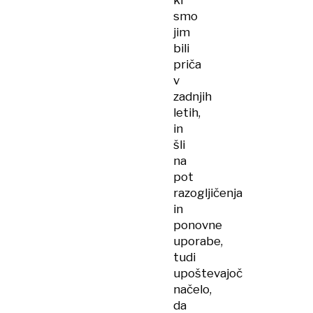
ki
smo
jim
bili
priča
v
zadnjih
letih,
in
šli
na
pot
razogljičenja
in
ponovne
uporabe,
tudi
upoštevajoč
načelo,
da