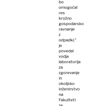
bo
omogočal
res
krožno
gospodarsko
ravnanje
z
odpadki,"
je
povedal
vodja
laboratorija
za
zgorevanje
in
okoljsko
inženirstvo
na
Fakulteti
za