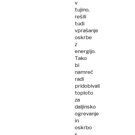
v
tujino,
rešili
tudi
vprašanje
oskrbe
z
energijo.
Tako
bi
namreč
radi
pridobivali
toploto
za
daljinsko
ogrevanje
in
oskrbo
s