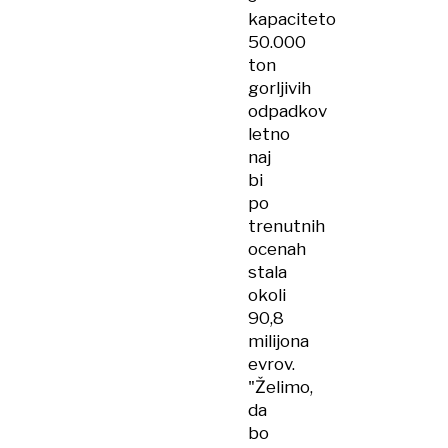
kapaciteto
50.000
ton
gorljivih
odpadkov
letno
naj
bi
po
trenutnih
ocenah
stala
okoli
90,8
milijona
evrov.
"Želimo,
da
bo