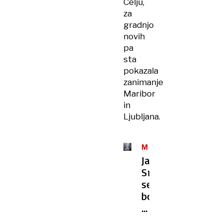
Celju,
za
gradnjo
novih
pa
sta
pokazala
zanimanje
Maribor
in
Ljubljana.
MERITVE
Janković:
Smejali
se
boste,
a
sežigalnica