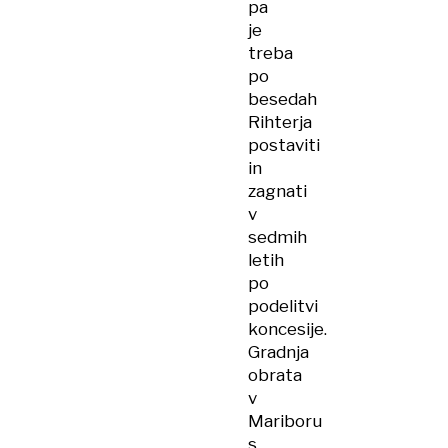
pa
je
treba
po
besedah
Rihterja
postaviti
in
zagnati
v
sedmih
letih
po
podelitvi
koncesije.
Gradnja
obrata
v
Mariboru
s