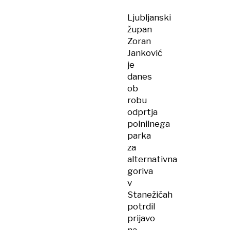
bo
Ljubljanski
izboljšala
župan
zrak!
Zoran
Janković
je
danes
ob
robu
odprtja
polnilnega
parka
za
alternativna
goriva
v
Stanežičah
potrdil
prijavo