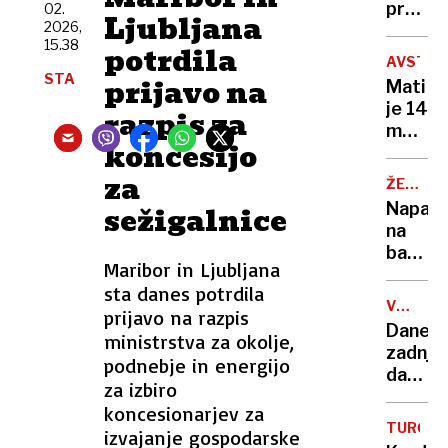
edino
pred
02.
Ljubljana
leseno
2026,
izzivom
15.38
barko
potrdila
ki ga
AVSTRA
za
je v
STA
prijavo na
Mati
Ljublja
zgodov
je 14
razpis za
prema
mesec
le en
koncesijo
spala
kolesa
ob
za
ŽE
truplu
15
Napadi
sežigalnice
moža,
NAPADO
na
sin ji
bankom
je
Maribor in Ljubljana
veliko
govoril
sta danes potrdila
škodo
da
VROČIN
prijavo na razpis
povzro
VAL
okreva
Danes
ministrstva za okolje,
že
zadnji
sama
podnebje in energijo
dan
eksploz
za izbiro
rekord
koncesionarjev za
temper
TURČIJA
izvajanje gospodarske
prihaja