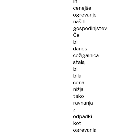
in
cenejše
ogrevanje
naših
gospodinjstev.
Če
bi
danes
sežigalnica
stala,
bi
bila
cena
nižja
tako
ravnanja
z
odpadki
kot
ogrevanja