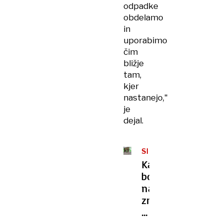
odpadke
obdelamo
in
uporabimo
čim
bližje
tam,
kjer
nastanejo,"
je
dejal.
SEŽIGALNICA
Kako
bo
na
zrak
vplivala