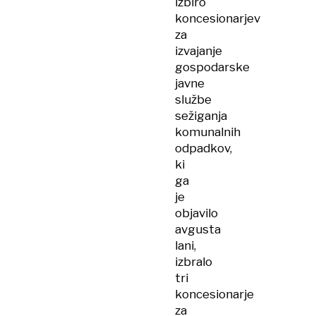
izbiro
koncesionarjev
za
izvajanje
gospodarske
javne
službe
sežiganja
komunalnih
odpadkov,
ki
ga
je
objavilo
avgusta
lani,
izbralo
tri
koncesionarje
za