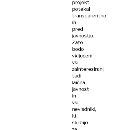
projekt
potekal
transparentno
in
pred
javnostjo.
Zato
bodo
vključeni
vsi
zainteresirani,
tudi
laična
javnost
in
vsi
nevladniki,
ki
skrbijo
za