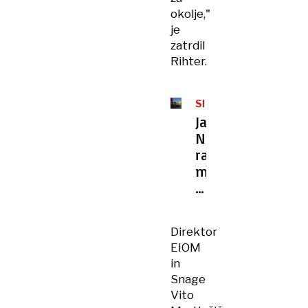
okolje,"
je
zatrdil
Rihter.
SEŽIG
ODPADKOV
Janković:
Na
razpis
ministrstva
se
bomo
prijavili
Direktor
EIOM
in
Snage
Vito