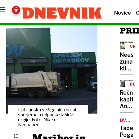
Novice
O
PRI
VRO
VAL
Neest
zunanj
klimat
naprav
PO
Rečni
kapita
Anže
Ljubljanska sežigalnica naj bi
Logar
sprejemala odpadke iz širše
izdelal
regije. Foto: Nik Erik
DVOJČE
Neubauer
TOUR-
prvo
Tadej
VUELTA
in
Maribor in
Pogača
10.