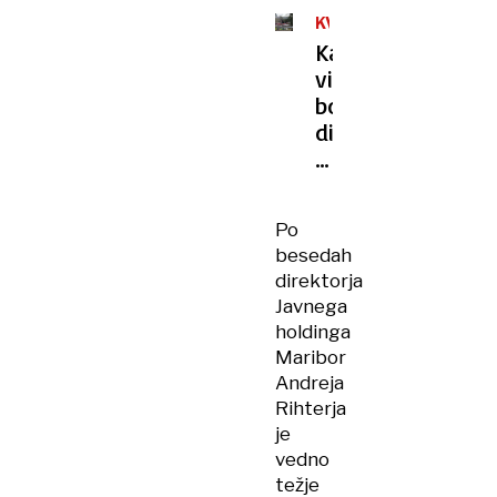
KVALITETA
ZRAKA
Kako
visok
bo
dimnik
ljubljanske
sežigalnice
in
Po
od
besedah
kod
direktorja
Jankoviću
Javnega
250
holdinga
metrov?
Maribor
Andreja
Rihterja
je
vedno
težje