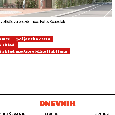
avetišče za brezdomce. Foto: Scapelab
domce
poljanska cesta
i sklad
i sklad mestne občine ljubljana
OGLAŠEVANJE
EDICIJE
PROJEKTI