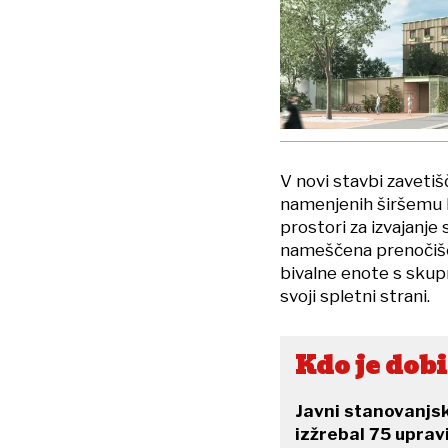
V novi stavbi zavetiš
namenjenih širšemu k
prostori za izvajanje
nameščena prenočišč
bivalne enote s skupn
svoji spletni strani.
Kdo je dob
Javni stanovanjsk
izžrebal 75 uprav