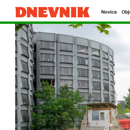
Novice
Obj