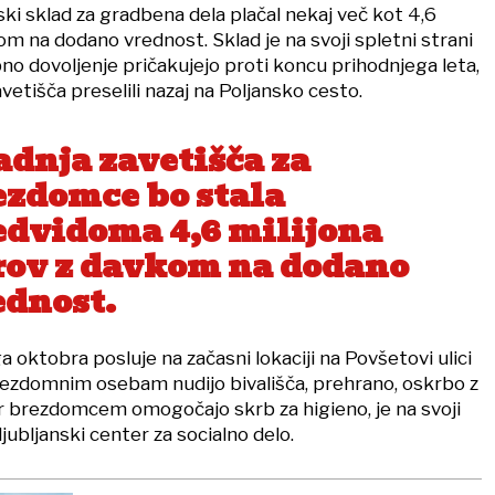
anski sklad za gradbena dela plačal nekaj več kot 4,6
om na dodano vrednost. Sklad je na svoji spletni strani
no dovoljenje pričakujejo proti koncu prihodnjega leta,
vetišča preselili nazaj na Poljansko cesto.
adnja zavetišča za
ezdomce bo stala
edvidoma 4,6 milijona
rov z davkom na dodano
ednost.
 oktobra posluje na začasni lokaciji na Povšetovi ulici
brezdomnim osebam nudijo bivališča, prehrano, oskrbo z
er brezdomcem omogočajo skrb za higieno, je na svoji
 ljubljanski center za socialno delo.