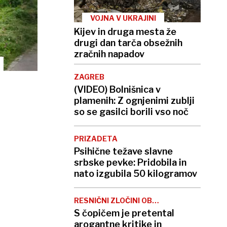
VOJNA V UKRAJINI
Kijev in druga mesta že
drugi dan tarča obsežnih
zračnih napadov
ZAGREB
(VIDEO) Bolnišnica v
plamenih: Z ognjenimi zublji
so se gasilci borili vso noč
PRIZADETA
Psihične težave slavne
srbske pevke: Pridobila in
nato izgubila 50 kilogramov
RESNIČNI ZLOČINI OB
NEDELJAH
S čopičem je pretental
arogantne kritike in