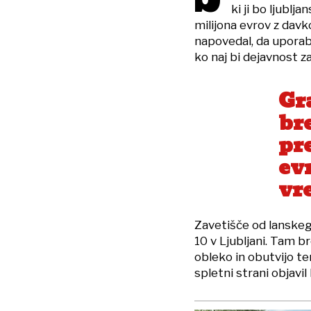
ki ji bo ljublj
milijona evrov z davk
napovedal, da uporab
ko naj bi dejavnost za
Gr
br
pr
ev
vr
Zavetišče od lanskega
10 v Ljubljani. Tam 
obleko in obutvijo t
spletni strani objavil