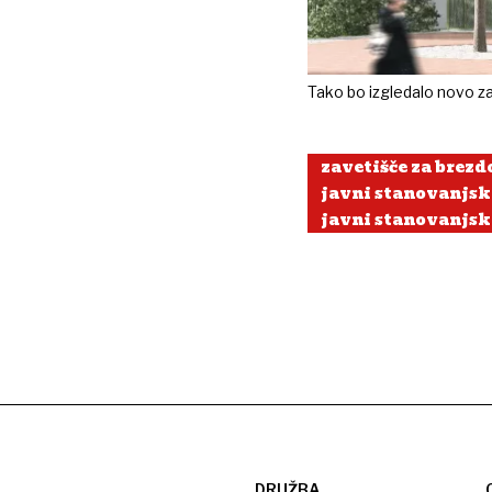
Tako bo izgledalo novo z
zavetišče za brez
javni stanovanjsk
javni stanovanjsk
DRUŽBA