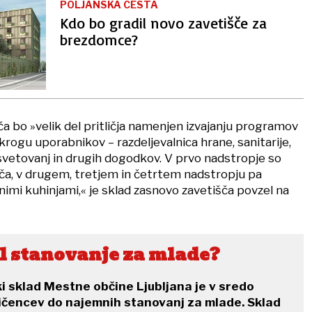
POLJANSKA CESTA
Kdo bo gradil novo zavetišče za
brezdomce?
ča bo »velik del pritličja namenjen izvajanju programov
rogu uporabnikov – razdeljevalnica hrane, sanitarije,
 svetovanj in drugih dogodkov. V prvo nadstropje so
a, v drugem, tretjem in četrtem nadstropju pa
imi kuhinjami,« je sklad zasnovo zavetišča povzel na
il stanovanje za mlade?
i sklad Mestne občine Ljubljana je v sredo
ičencev do najemnih stanovanj za mlade. Sklad