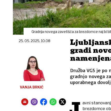
Gradnja novega zavetišča za brezdomce naj bi bi
Ljubljans
25. 05. 2025, 10.08
gradi novo
namenjen
Družba VG5 je po n
gradnjo novega za
uporabnega dovolje
VANJA BRKIĆ
J
avni stanovanj
brezdomce ob 