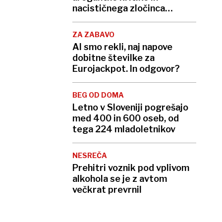
nacističnega zločinca
Göringa
ZA ZABAVO
AI smo rekli, naj napove
dobitne številke za
Eurojackpot. In odgovor?
BEG OD DOMA
Letno v Sloveniji pogrešajo
med 400 in 600 oseb, od
tega 224 mladoletnikov
NESREČA
Prehitri voznik pod vplivom
alkohola se je z avtom
večkrat prevrnil