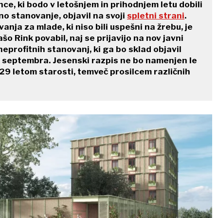
ce, ki bodo v letošnjem in prihodnjem letu dobili
o stanovanje, objavil na svoji
spletni strani
.
anja za mlade, ki niso bili uspešni na žrebu, je
šo Rink povabil, naj se prijavijo na nov javni
eprofitnih stanovanj, ki ga bo sklad objavil
 septembra. Jesenski razpis ne bo namenjen le
29 letom starosti, temveč prosilcem različnih