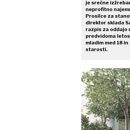
je srečne izžreban
neprofitno najemn
Prosilce za stanov
direktor sklada Sa
razpis za oddajo n
predvidoma letos
mladim med 18 in 
starosti.