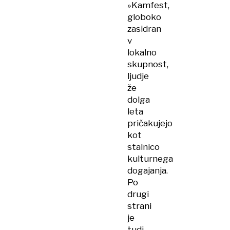
»Kamfest,
globoko
zasidran
v
lokalno
skupnost,
ljudje
že
dolga
leta
pričakujejo
kot
stalnico
kulturnega
dogajanja.
Po
drugi
strani
je
tudi