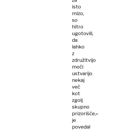
za
isto
mizo,
so
hitro
ugotovili,
da
lahko
z
združitvijo
moči
ustvarijo
nekaj
več
kot
zgolj
skupno
prizorišče,«
je
povedal