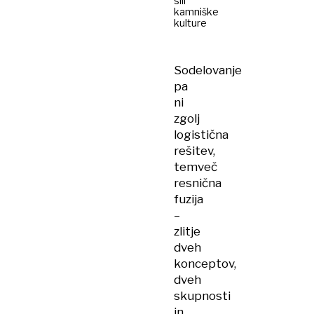
sili
kamniške
kulture
Sodelovanje
pa
ni
zgolj
logistična
rešitev,
temveč
resnična
fuzija
–
zlitje
dveh
konceptov,
dveh
skupnosti
in