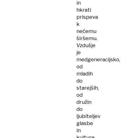
in
hkrati
prispeva
k
nečemu
širšemu.
Vzdušje
je
medgeneracijsko,
od
mladih
do
starejših,
od
družin
do
ljubiteljev
glasbe
in
kulture