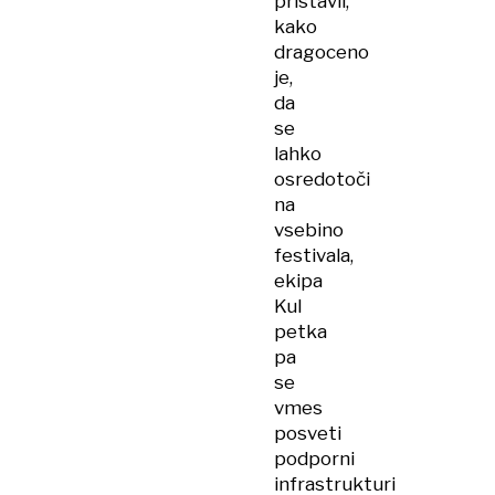
pristavil,
kako
dragoceno
je,
da
se
lahko
osredotoči
na
vsebino
festivala,
ekipa
Kul
petka
pa
se
vmes
posveti
podporni
infrastrukturi