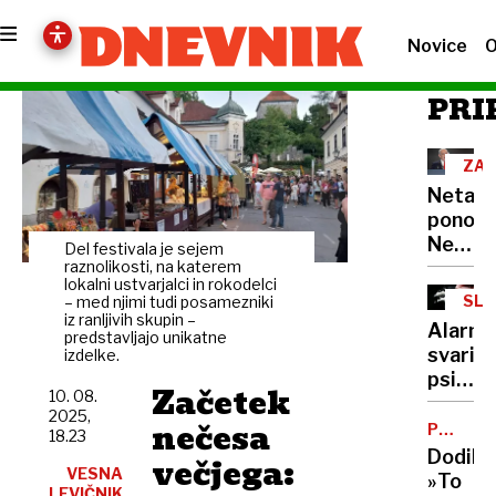
Novice
O
PRI
ZA
GA
Netanj
ponovn
Ne
Del festivala je sejem
bomo
raznolikosti, na katerem
lokalni ustvarjalci in rokodelci
kapitul
SLO
– med njimi tudi posamezniki
pred
iz ranljivih skupin –
IN
Alarma
predstavljajo unikatne
DR
Hamas
svarilo
izdelke.
psihiat
Začetek
10. 08.
Vse
2025,
nečesa
več
POZIVI
18.23
NA
kokain
Dodik:
večjega:
REFERE
VESNA
na
»To
LEVIČNIK