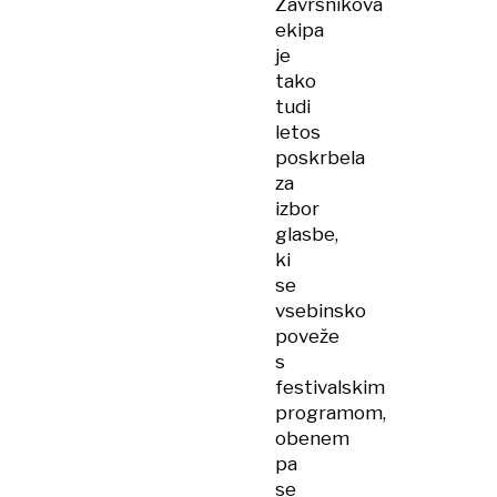
Završnikova
ekipa
je
tako
tudi
letos
poskrbela
za
izbor
glasbe,
ki
se
vsebinsko
poveže
s
festivalskim
programom,
obenem
pa
se