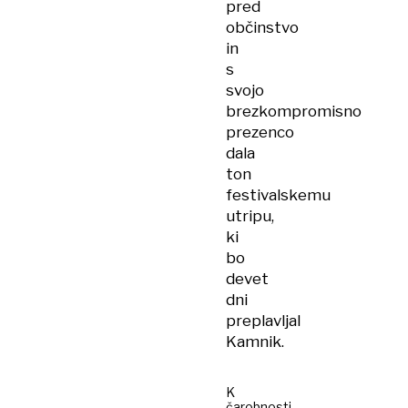
pred
občinstvo
in
s
svojo
brezkompromisno
prezenco
dala
ton
festivalskemu
utripu,
ki
bo
devet
dni
preplavljal
Kamnik.
K
čarobnosti