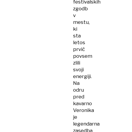
festivalskih
zgodb
v
mestu,
ki
sta
letos
prvič
povsem
zlili
svoji
energiji.
Na
odru
pred
kavarno
Veronika
je
legendarna
zasedba