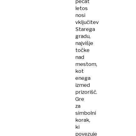
pečat
letos
nosi
vključitev
Starega
gradu,
najvišje
točke
nad
mestom,
kot
enega
izmed
prizorišč.
Gre
za
simbolni
korak,
ki
povezuje