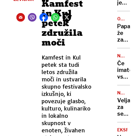
Kamfest
zabava
je
obraču
in Kul
med
ODMEV
petek
muslim
PRESTO
Papara
združila
in
že
nami
moči
zasled
kristja
Benjam
Šeška
NAJDRA
Kamfest in Kul
DRŽAVE
Če
petek sta tudi
imate
letos združila
vsaj
moči in ustvarila
350
skupno festivalsko
evrov
izkušnjo, ki
NENAV
na
TAKTIK
povezuje glasbo,
Velja
dan,
za
kulturo, kulinariko
ste
seks
in lokalno
dobrod
bombo
skupnost v
zdaj
enoten, živahen
EKSPLO
z