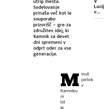
utrip mesta.
V
njeno
Sodelovanje
Luciji
pomoč
v
prinaša več kot le
–
celoti
souporabo
pregan
pogore
prizorišč – gre za
volkov
čoln:
združitev idej, ki
»Sekund
Kamnik za devet
in že
dni spremeni v
je...ka
odprt oder za vse
generacije.
M
inuli
petek
v
Kamniku
ni
bil
le