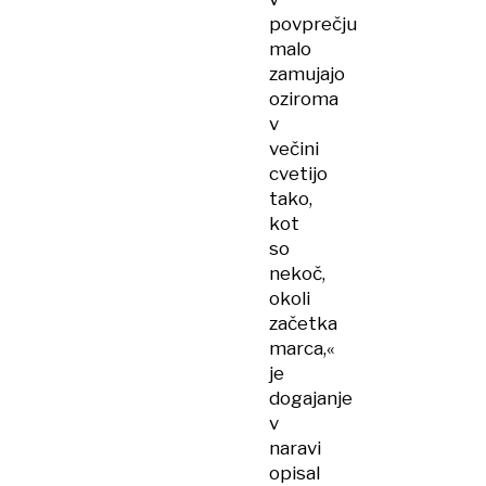
povprečju
malo
zamujajo
oziroma
v
večini
cvetijo
tako,
kot
so
nekoč,
okoli
začetka
marca,«
je
dogajanje
v
naravi
opisal