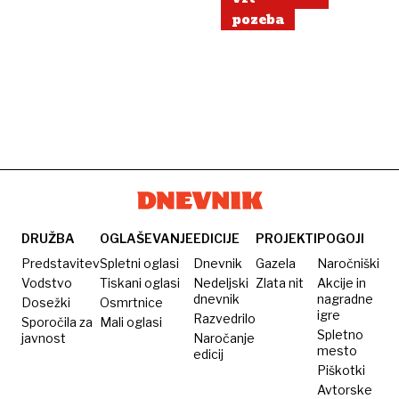
pozeba
DRUŽBA
OGLAŠEVANJE
EDICIJE
PROJEKTI
POGOJI
Predstavitev
Spletni oglasi
Dnevnik
Gazela
Naročniški
Vodstvo
Tiskani oglasi
Nedeljski
Zlata nit
Akcije in
dnevnik
nagradne
Dosežki
Osmrtnice
igre
Razvedrilo
Sporočila za
Mali oglasi
Spletno
javnost
Naročanje
mesto
edicij
Piškotki
Avtorske