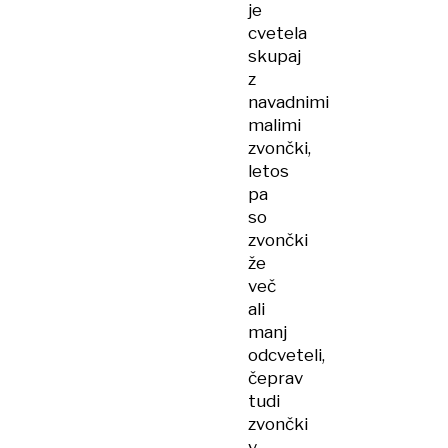
je
cvetela
skupaj
z
navadnimi
malimi
zvončki,
letos
pa
so
zvončki
že
več
ali
manj
odcveteli,
čeprav
tudi
zvončki
v