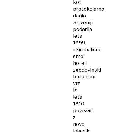
kot
protokolarno
darilo
Sloveniji
podarila
leta
1999.
»Simbolično
smo
hoteli
zgodovinski
botanični
vrt
iz
leta
1810
povezati
z
novo
lokacijo