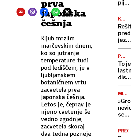
prva
jih
pijan
prepo
na
japonska
Hrvaš
KDO
češnja
do
S
Rešitel
smrti
KOM
pred
povozil
Kljub mrzlim
jezdec
pešca
marčevskim dnem,
apokal
ko so jutranje
Čeferi
PO
temperature tudi
na
TRAGEDI
To je
pod lediščem, je v
čelo
lastnik
evrops
ljubljanskem
diskot
komisi
botaničnem vrtu
groze
zacvetela prva
v
MINUTA
japonska češnja.
Kočani
MOLKA
»Grozlj
Letos je, čeprav je
objavlj
novico
njeno cvetenje še
nov
sem
posne
vedno zgodnje,
poplakn
kaosa
zacvetela skoraj
s
pred
PREOBR
dva tedna pozneje
kozar