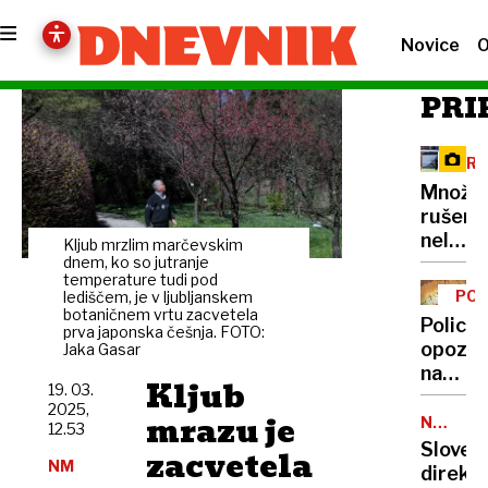
Novice
O
PRI
ČRN
GRA
Množič
rušenj
nelega
Kljub mrzlim marčevskim
vikend
dnem, ko so jutranje
temperature tudi pod
v
PO
lediščem, je v ljubljanskem
Umagu
botaničnem vrtu zacvetela
SLO
Policija
prva japonska češnja. FOTO:
Sloven
opozar
Jaka Gasar
v
na
solzah
Kljub
19. 03.
porast
2025,
mrazu je
ponare
NEVARN
12.53
VOŽNJA
bankov
Sloven
zacvetela
NM
Kako
direkt