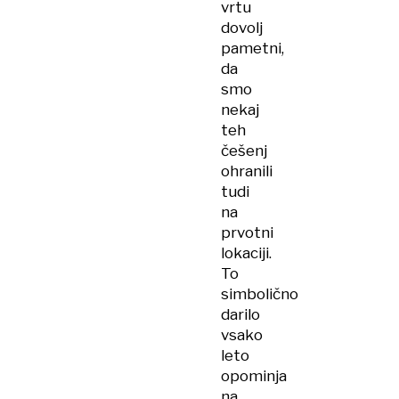
vrtu
dovolj
pametni,
da
smo
nekaj
teh
češenj
ohranili
tudi
na
prvotni
lokaciji.
To
simbolično
darilo
vsako
leto
opominja
na