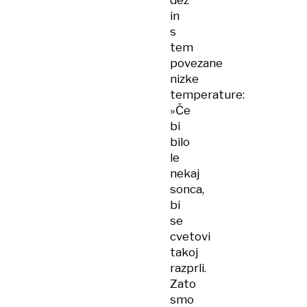
dež
in
s
tem
povezane
nizke
temperature:
»Če
bi
bilo
le
nekaj
sonca,
bi
se
cvetovi
takoj
razprli.
Zato
smo