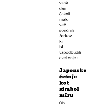
vsak
dan
čakali
malo
več
sončnih
žarkov,
ki
bi
vzpodbudili
cvetenje.«
Japonske
češnje
kot
simbol
miru
Ob