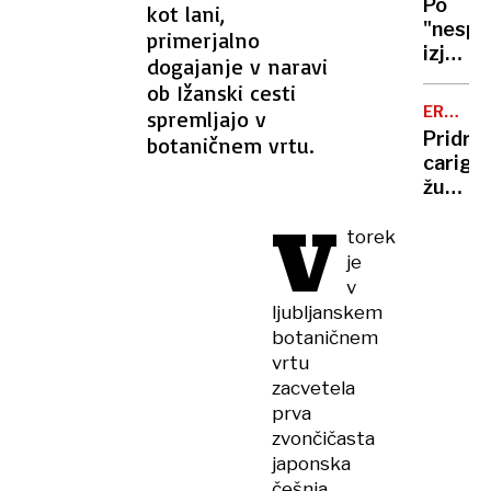
vhodo
Po
kot lani,
žganja
"nespr
primerjalno
izjavi"
dogajanje v naravi
srbska
ob Ižanski cesti
policija
ERDOG
spremljajo v
vendar
TEKMEC
Pridrža
botaničnem vrtu.
sporoči
carigra
da
župan
ima
se
V
zvočni
bo
torek
top
boril
je
naprej
v
ljubljanskem
botaničnem
vrtu
zacvetela
prva
zvončičasta
japonska
češnja.