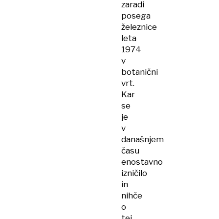
zaradi
posega
železnice
leta
1974
v
botanični
vrt.
Kar
se
je
v
današnjem
času
enostavno
izničilo
in
nihče
o
tej