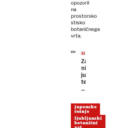
opozoril
na
prostorsko
stisko
botaničnega
vrta.
SPOMLADANSKA
POZEBA
Zaradi
nizkih
jutranjih
temperatur
v
nevarnosti
cvetoče
japonske
drevje
češnje
ljubljanski
botanični
vrt