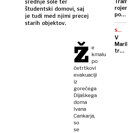
srednje šole ter
Tramva
prva
študentski domovi, saj
rojen
skupin
pod
je tudi med njimi precej
palest
nesreč
starih objektov.
pacien
zvezdo
Izrael
SUMLJI
po
OSEBE
izpusti
V
osmih
Ž
183
Maribo
letih
e
palest
trčili
spet
kmalu
zaporn
v
škripa
po
policij
med
četrtkovi
službe
Trsto
evakuaciji
vozilo,
in
iz
policis
Opčina
gorečega
uporabi
Dijaškega
prisiln
doma
sredst
Ivana
Cankarja,
so
se