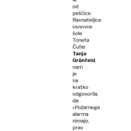
od
peščice.
Ravnateljica
osnovne
šole
Toneta
Čufar
Tanja
Grünfeld
,
nam
je
na
kratko
odgovorila,
da:
»Požarnega
alarma
nimajo,
prav