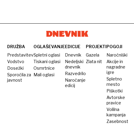
DRUŽBA
OGLAŠEVANJE
EDICIJE
PROJEKTI
POGOJI
Predstavitev
Spletni oglasi
Dnevnik
Gazela
Naročniški
Vodstvo
Tiskani oglasi
Nedeljski
Zlata nit
Akcije in
dnevnik
nagradne
Dosežki
Osmrtnice
igre
Razvedrilo
Sporočila za
Mali oglasi
Spletno
javnost
Naročanje
mesto
edicij
Piškotki
Avtorske
pravice
Volilna
kampanja
Zasebnost