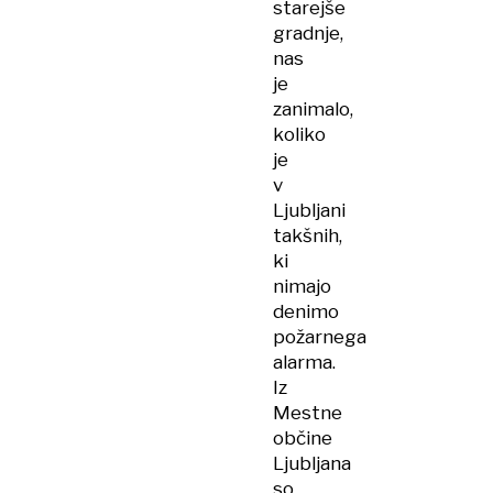
starejše
gradnje,
nas
je
zanimalo,
koliko
je
v
Ljubljani
takšnih,
ki
nimajo
denimo
požarnega
alarma.
Iz
Mestne
občine
Ljubljana
so