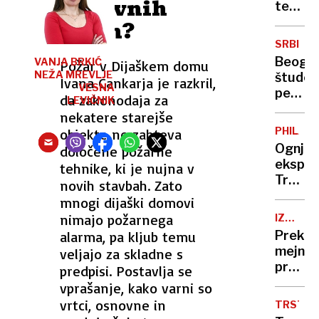
osnovnih
testis
postal
šolah?
invalid
SRBIJA
Beogra
VANJA BRKIĆ
Požar v Dijaškem domu
NEŽA MREVLJE
študen
Ivana Cankarja je razkril,
VESNA
peš
da zakonodaja za
LEVIČNIK
in s
nekatere starejše
kolesi
PHILAD
objekte ne zahteva
prispel
Ognjen
določene požarne
v
eksploz
tehnike, ki je nujna v
Novi
Transp
novih stavbah. Zato
Sad,
zdravs
mnogi dijaški domovi
sledi
letalo
nimajo požarnega
blokad
IZRAEL
strmog
-
treh
alarma, pa kljub temu
Prek
na
GAZA
mosto
mejne
veljajo za skladne s
soses
prehod
predpisi. Postavlja se
Rafa
vprašanje, kako varni so
v
vrtci, osnovne in
TRST
Egipt