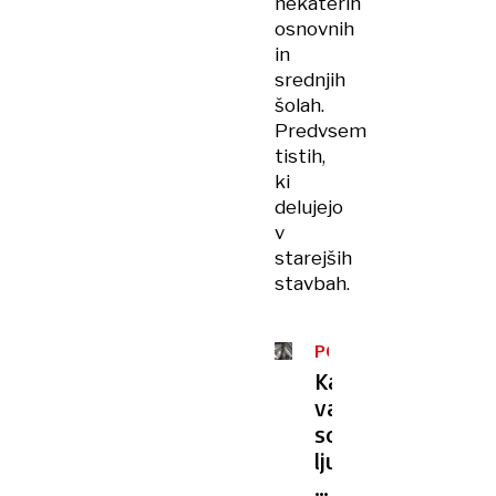
nekaterih
osnovnih
in
srednjih
šolah.
Predvsem
tistih,
ki
delujejo
v
starejših
stavbah.
POŽARNA
VARNOST
Kako
varne
so
ljubljanske
srednje