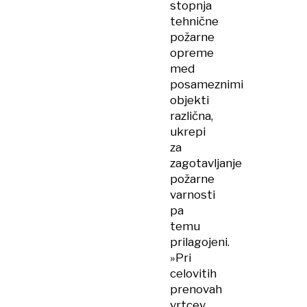
stopnja
tehnične
požarne
opreme
med
posameznimi
objekti
različna,
ukrepi
za
zagotavljanje
požarne
varnosti
pa
temu
prilagojeni.
»Pri
celovitih
prenovah
vrtcev