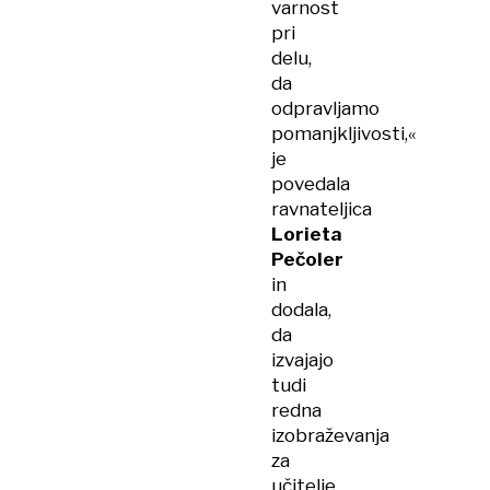
varnost
pri
delu,
da
odpravljamo
pomanjkljivosti,«
je
povedala
ravnateljica
Lorieta
Pečoler
in
dodala,
da
izvajajo
tudi
redna
izobraževanja
za
učitelje