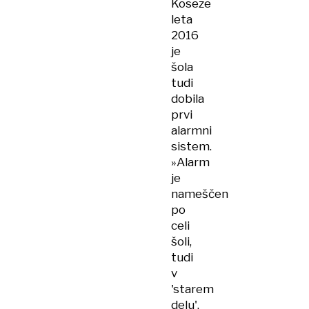
Koseze
leta
2016
je
šola
tudi
dobila
prvi
alarmni
sistem.
»Alarm
je
nameščen
po
celi
šoli,
tudi
v
'starem
delu',