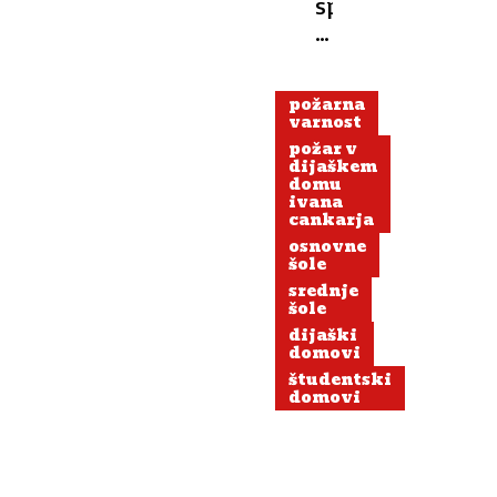
sprožil,
ker
ga
nimajo
požarna
varnost
požar v
dijaškem
domu
ivana
cankarja
osnovne
šole
srednje
šole
dijaški
domovi
študentski
domovi