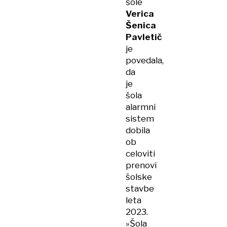
šole
Verica
Šenica
Pavletič
je
povedala,
da
je
šola
alarmni
sistem
dobila
ob
celoviti
prenovi
šolske
stavbe
leta
2023.
»Šola