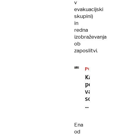
v
evakuacijski
skupini)
in
redna
izobraževanja
ob
zaposlitvi.
POŽARNA
VARNOST
Kako
požarno
varni
so
študentski
domovi
Ena
od