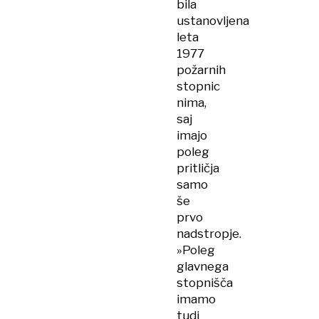
bila
ustanovljena
leta
1977
požarnih
stopnic
nima,
saj
imajo
poleg
pritličja
samo
še
prvo
nadstropje.
»Poleg
glavnega
stopnišča
imamo
tudi