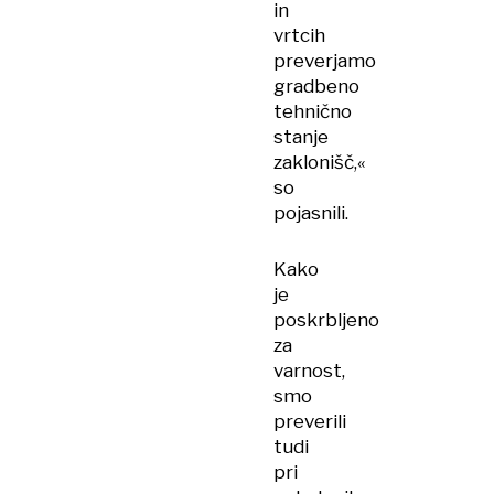
in
vrtcih
preverjamo
gradbeno
tehnično
stanje
zaklonišč,«
so
pojasnili.
Kako
je
poskrbljeno
za
varnost,
smo
preverili
tudi
pri