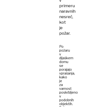
v
primeru
naravnih
nesreč,
kot
je
požar.
Po
požaru
v
dijaškem
domu
se
porajajo
vprašanja,
kako
je
za
varnost
poskrbljeno
v
podobnih
objektih.