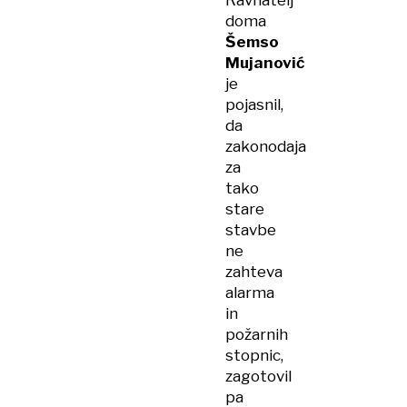
Ravnatelj
doma
Šemso
Mujanović
je
pojasnil,
da
zakonodaja
za
tako
stare
stavbe
ne
zahteva
alarma
in
požarnih
stopnic,
zagotovil
pa