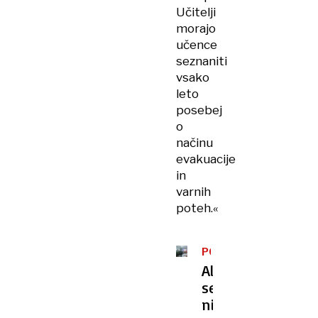
Učitelji
morajo
učence
seznaniti
vsako
leto
posebej
o
načinu
evakuacije
in
varnih
poteh.«
POŽAR
V
Alarm
DIJAŠKEM
se
DOMU
ni