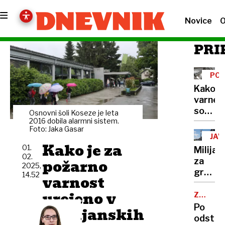
Novice
O
PRI
PO
VA
Kako
varne
so
Osnovni šoli Koseze je leta
ljublja
2016 dobila alarmni sistem.
Foto: Jaka Gasar
srednj
JAV
šole
Kako je za
NA
01.
Milijar
STA
in
02.
požarno
za
gimnaz
2025,
gradnj
14.52
varnost
stanov
urejeno v
končno
ZDRAVN
NAPAKA
na
Po
ljubljanskih
mizi
odstra