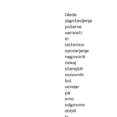
šole
in
Glede
gimnazije?
zagotavljanja
požarne
varnosti
in
sistemov
opozarjanja
nagovorili
nekaj
starejših
osnovnih
šol,
vendar
pa
smo
odgovore
dobili
le