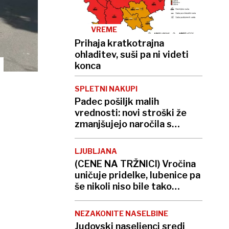
VREME
Prihaja kratkotrajna
ohladitev, suši pa ni videti
konca
SPLETNI NAKUPI
Padec pošiljk malih
vrednosti: novi stroški že
zmanjšujejo naročila s
Temuja in Sheina
LJUBLJANA
(CENE NA TRŽNICI) Vročina
uničuje pridelke, lubenice pa
še nikoli niso bile tako
sladke
NEZAKONITE NASELBINE
Judovski naseljenci sredi