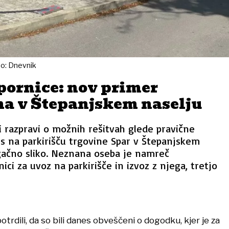
to: Dnevnik
pornice: nov primer
a v Štepanjskem naselju
i razpravi o možnih rešitvah glede pravične
s na parkirišču trgovine Spar v Štepanjskem
gačno sliko. Neznana oseba je namreč
ci za uvoz na parkirišče in izvoz z njega, tretjo
 potrdili, da so bili danes obveščeni o dogodku, kjer je za