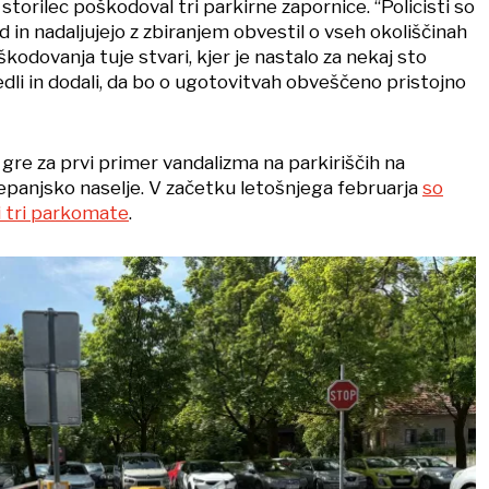
 storilec poškodoval tri parkirne zapornice. “Policisti so
ed in nadaljujejo z zbiranjem obvestil o vseh okoliščinah
kodovanja tuje stvari, kjer je nastalo za nekaj sto
dli in dodali, da bo o ugotovitvah obveščeno pristojno
gre za prvi primer vandalizma na parkiriščih na
panjsko naselje. V začetku letošnjega februarja
so
i tri parkomate
.