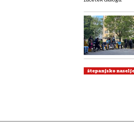
štepanjsko naselj