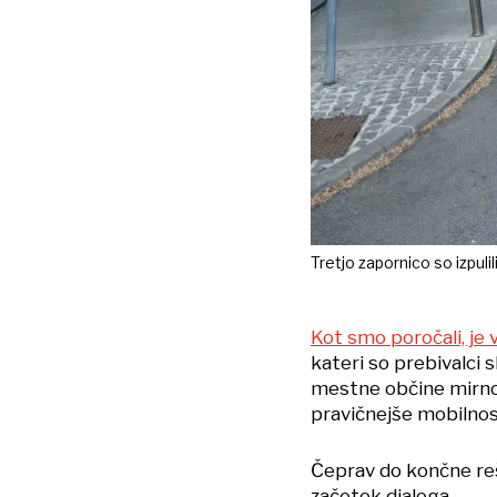
Tretjo zapornico so izpuli
Kot smo poročali, je
kateri so prebivalci 
mestne občine mirno 
pravičnejše mobilnost
Čeprav do končne rešit
začetek dialoga.