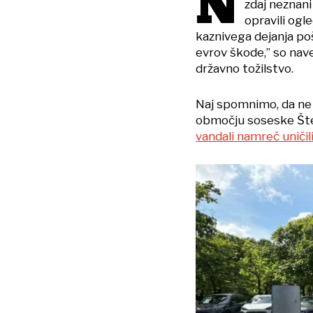
N
zdaj neznani
opravili ogl
kaznivega dejanja poš
evrov škode,” so nave
državno tožilstvo.
Naj spomnimo, da ne 
območju soseske Šte
vandali namreč uničil