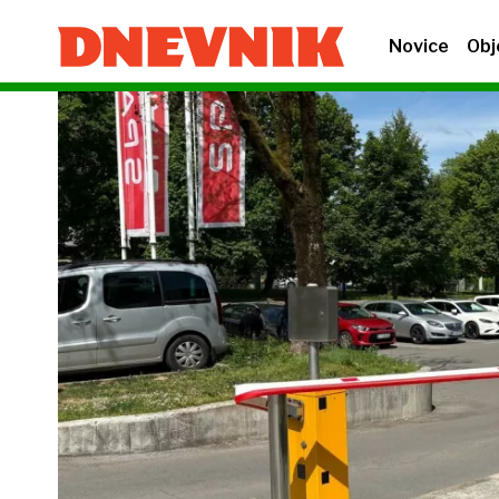
Novice
Obj