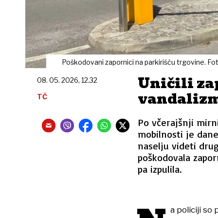
Poškodovani zapornici na parkirišču trgovine. Fo
Uničili za
08. 05. 2026, 12.32
vandalizm
TČ
Po včerajšnji mirn
mobilnosti je dane
naselju videti dru
poškodovala zaporni
pa izpulila.
a policiji so