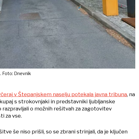
li. Foto: Dnevnik
 včeraj v Štepanjskem naselju potekala javna tribuna
, na
skupaj s strokovnjaki in predstavniki ljubljanske
razpravljali o možnih rešitvah za zagotovitev
i za vse.
ve še niso prišli, so se zbrani strinjali, da je ključen