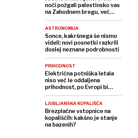
noči požgali palestinsko vas
na Zahodnem bregu, več
ranjenih
ASTRONOMIJA
Sonce, kakršnega še nismo
videli: novi posnetki razkrili
doslej neznane podrobnosti
PRIHODNOST
Električna potniška letala
niso več le oddaljena
prihodnost, po Evropi bi
lahko z njimi leteli že v nekaj
letih
LJUBLJANSKA KOPALIŠČA
Brezplačne vstopnice na
kopališčih: kakšno je stanje
na bazenih?