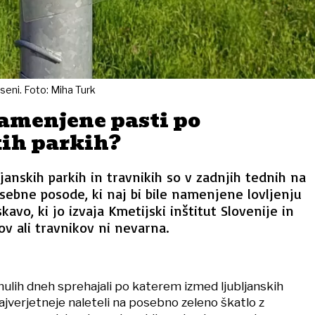
seni. Foto: Miha Turk
amenjene pasti po
kih parkih?
ljanskih parkih in travnikih so v zadnjih tednih na
osebne posode, ki naj bi bile namenjene lovljenju
skavo, ki jo izvaja Kmetijski inštitut Slovenije in
v ali travnikov ni nevarna.
nulih dneh sprehajali po katerem izmed ljubljanskih
ajverjetneje naleteli na posebno zeleno škatlo z