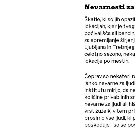
Nevarnosti za
Škatle, ki so jih opa
lokacijah, kjer je tv
počivališča ali benc
za spremljanje širjen
Ljubljana in Trebnj
celotno sezono, neka
lokacije po mestih.
Čeprav so nekateri re
lahko nevarne za ljud
inštitutu mirijo, da 
količine privabilnih 
nevarne za ljudi ali h
vrst žuželk, v tem p
prosimo vse ljudi, ki p
poškoduje,” so še pov