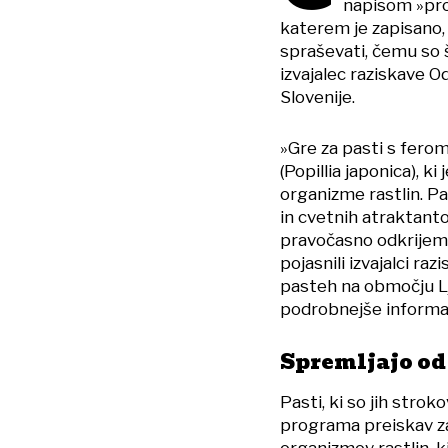
napisom »pr
katerem je zapisano, 
spraševati, čemu so 
izvajalec raziskave O
Slovenije.
»Gre za pasti s fero
(Popillia japonica), k
organizme rastlin. P
in cvetnih atraktantov
pravočasno odkrijemo
pojasnili izvajalci ra
pasteh na območju Lju
podrobnejše informaci
Spremljajo od 
Pasti, ki so jih strok
programa preiskav za
organizmov rastlin, k