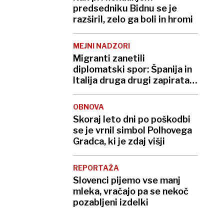
predsedniku Bidnu se je
razširil, zelo ga boli in hromi
MEJNI NADZORI
Migranti zanetili
diplomatski spor: Španija in
Italija druga drugi zapirata
meje
OBNOVA
Skoraj leto dni po poškodbi
se je vrnil simbol Polhovega
Gradca, ki je zdaj višji
REPORTAŽA
Slovenci pijemo vse manj
mleka, vračajo pa se nekoč
pozabljeni izdelki