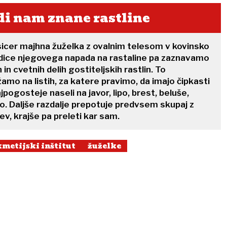
i nam znane rastline
sicer majhna žuželka z ovalnim telesom v kovinsko
ledice njegovega napada na rastaline pa zaznavamo
 in cvetnih delih gostiteljskih rastlin. To
mo na listih, za katere pravimo, da imajo čipkasti
jpogosteje naseli na javor, lipo, brest, beluše,
no. Daljše razdalje prepotuje predvsem skupaj z
ev, krajše pa preleti kar sam.
kmetijski inštitut
žuželke