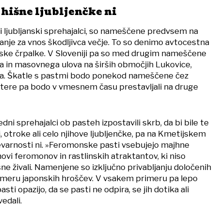
 hišne ljubljenčke ni
zili ljubljanski sprehajalci, so nameščene predvsem na
eganje za vnos škodljivca večje. To so denimo avtocestna
inske črpalke. V Sloveniji pa so med drugim nameščene
ja in masovnega ulova na širših območjih Lukovice,
ega. Škatle s pastmi bodo ponekod nameščene čez
tere pa bodo v vmesnem času prestavljali na druge
dni sprehajalci ob pasteh izpostavili skrb, da bi bile te
i, otroke ali celo njihove ljubljenčke, pa na Kmetijskem
nevarnosti ni. »Feromonske pasti vsebujejo majhne
snovi feromonov in rastlinskih atraktantov, ki niso
išne živali. Namenjene so izključno privabljanju določenih
rimeru japonskih hroščev. V vsakem primeru pa lepo
asti opazijo, da se pasti ne odpira, se jih dotika ali
edali.