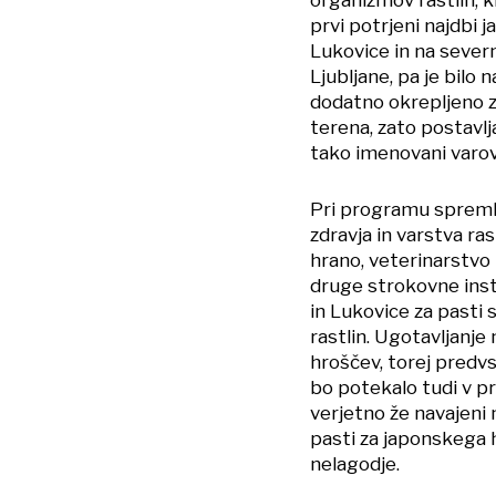
prvi potrjeni najdbi 
Lukovice in na sever
Ljubljane, pa je bil
dodatno okrepljeno z 
terena, zato postavlj
tako imenovani varov
Pri programu spremlj
zdravja in varstva ra
hrano, veterinarstvo i
druge strokovne insti
in Lukovice za pasti 
rastlin. Ugotavljanje
hroščev, torej predv
bo potekalo tudi v pri
verjetno že navajeni
pasti za japonskega 
nelagodje.