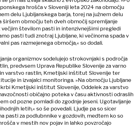
japonskega hrošča v Sloveniji leta 2024 na območju
nem delu Ljubljanskega barja, torej na južnem delu
o na širšem območju teh dveh območij spremljanje
večjim številom pasti in intenzivnejšimi pregledi
amo pasti tudi znotraj Ljubljane, ki večinoma spada v
alni pas razmejenega območja,« so dodali.
anja organizmov sodelujejo strokovnjaki s področja
stlin, predvsem Uprava Republike Slovenije za varno
n varstvo rastlin, Kmetijski inštitut Slovenije ter
tucije in izvajalci monitoringa. »Na območju Ljubljane
skrbi Kmetijski inštitut Slovenije, Oddelek za varstvo
 navzočnosti običajno poteka v času aktivnosti odraslih
sem od pozne pomladi do zgodnje jeseni. Ugotavljanje
hodnjih letih,« so še povedali. Ljudje pa so sicer
 na pasti za podlubnnike v gozdovih, medtem ko so
hrošča v mestih nov pojav in lahko povzročajo