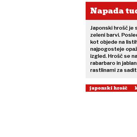
Napada tud
Japonski hrošč je 
zeleni barvi. Pos
kot objede na listih
najpogosteje opaža
izgled. Hrošč se na
rabarbaro in jabla
rastlinami za sadit
japonski hrošč