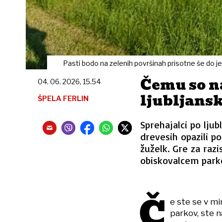
Pasti bodo na zelenih površinah prisotne še do je
Čemu so n
04. 06. 2026, 15.54
ljubljans
ŠPELA FERLIN
Sprehajalci po ljub
drevesih opazili p
žuželk. Gre za razi
obiskovalcem parko
Č
e ste se v mi
parkov, ste n