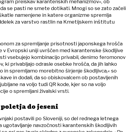
ogram preiskav karantenskih mehanizmov«, ob
da se pasti ne smete dotikati. Mnogi so se zato začeli
škatle namenjene in katere organizme spremlja
ddelek za varstvo rastlin na Kmetijskem inštitutu
monom za spremljanje prisotnosti japonskega hrošča
i je v Evropski uniji uvrščen med karantenske škodljive
asti vsebujejo kombinacijo privabil, denimo feromonov
, ki privabljajo odrasle osebke hrošča, da jih lahko
 in spremljamo morebitno širjenje škodljivca,« so
ziskave in dodali, da so obiskovalcem ob postavljenih
bljane na voljo tudi QR kode, kjer so na voljo
je o spremljani živalski vrsti.
poletja do jeseni
ovnjaki postavili po Sloveniji, so del rednega letnega
 ugotavljanje navzočnosti karantenskih škodljivih
i se pri nas izvaja skladno z evropsko zakonodajo. »Po