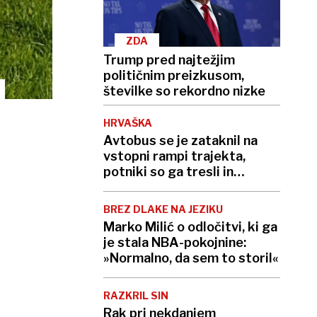
ZDA
Trump pred najtežjim
političnim preizkusom,
številke so rekordno nizke
HRVAŠKA
Avtobus se je zataknil na
vstopni rampi trajekta,
potniki so ga tresli in
potiskali
BREZ DLAKE NA JEZIKU
Marko Milić o odločitvi, ki ga
je stala NBA-pokojnine:
»Normalno, da sem to storil«
RAZKRIL SIN
Rak pri nekdanjem