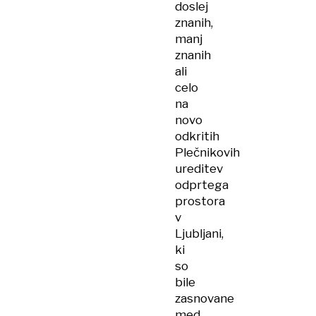
doslej
znanih,
manj
znanih
ali
celo
na
novo
odkritih
Plečnikovih
ureditev
odprtega
prostora
v
Ljubljani,
ki
so
bile
zasnovane
med