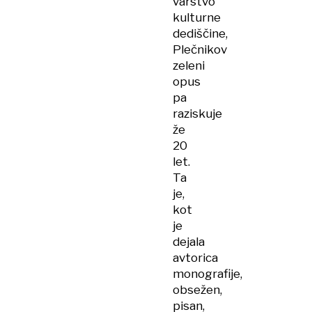
varstvo
kulturne
dediščine,
Plečnikov
zeleni
opus
pa
raziskuje
že
20
let.
Ta
je,
kot
je
dejala
avtorica
monografije,
obsežen,
pisan,