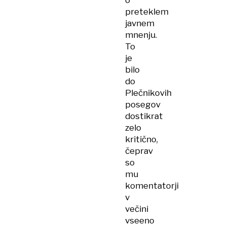
o
preteklem
javnem
mnenju.
To
je
bilo
do
Plečnikovih
posegov
dostikrat
zelo
kritično,
čeprav
so
mu
komentatorji
v
večini
vseeno