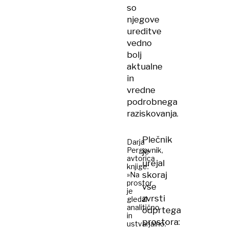
so
njegove
ureditve
vedno
bolj
aktualne
in
vredne
podrobnega
raziskovanja.
Plečnik
Darja
Pergovnik,
je
avtorica
urejal
knjige:
skoraj
»Na
prostor
vse
je
zvrsti
gledal
analitično
odprtega
in
prostora:
ustvarjalno: