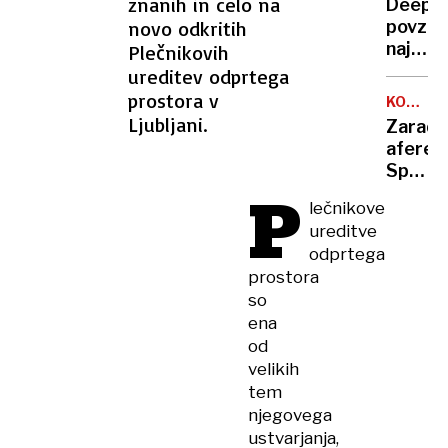
znanih in celo na
vmesn
Deeps
samom
poroči
novo odkritih
povzro
kot
še
najhujš
Plečnikovih
se
razmišl
padec
ureditev odprtega
predaj
vredno
prostora v
KOALICI
podjet
ODNOSI
Ljubljani.
Zaradi
v
afere
zgodov
Spirit
ameriš
P
znova
borze
lečnikove
napeto
ureditve
med
odprtega
SD
prostora
in
so
Svobo
ena
od
velikih
tem
njegovega
ustvarjanja,