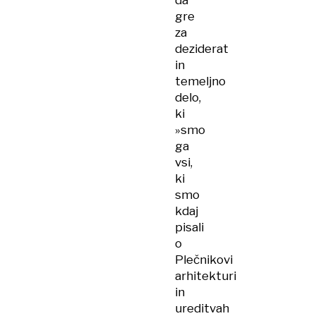
da
gre
za
deziderat
in
temeljno
delo,
ki
»smo
ga
vsi,
ki
smo
kdaj
pisali
o
Plečnikovi
arhitekturi
in
ureditvah