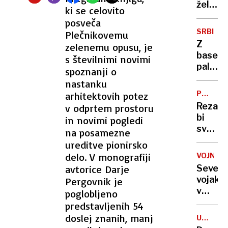
zborni
želodc
ki se celovito
Sum
posveča
je
SRBIJA
Plečnikovemu
padel
Z
zelenemu opusu, je
na
baseba
s številnimi novimi
medici
palica
spoznanji o
sestro
nad
nastanku
stavka
PRESKO
arhitektovih potez
študen
KOMISIJ
Rezar
v odprtem prostoru
več
bi
in novimi pogledi
ranjeni
svojeg
na posamezne
premie
ureditve pionirsko
opral
delo. V monografiji
VOJNA
krivde,
avtorice Darje
Severn
v SD
vojaki
Pergovnik je
in
v
poglobljeno
Levici
Ukrajin
predstavljenih 54
o
Raje
doslej znanih, manj
sporn
UMETN
storijo
INTELI