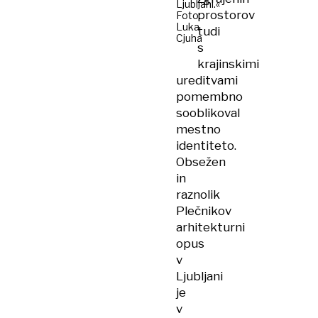
Ljubljani.«
prostorov
Foto:
Luka
tudi
Cjuha
s
krajinskimi
ureditvami
pomembno
sooblikoval
mestno
identiteto.
Obsežen
in
raznolik
Plečnikov
arhitekturni
opus
v
Ljubljani
je
v