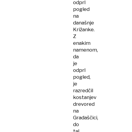
odprl
pogled
na
današnje
Križanke.
Z
enakim
namenom,
da
je
odprl
pogled,
je
razredčil
kostanjev
drevored
na
Gradaščici,
do
tal