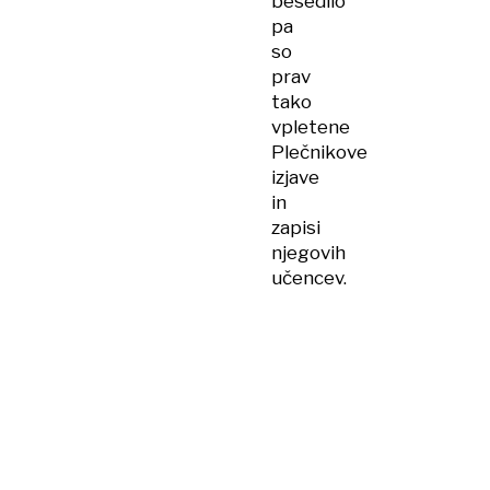
besedilo
pa
so
prav
tako
vpletene
Plečnikove
izjave
in
zapisi
njegovih
učencev.