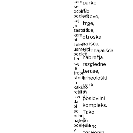
kam
parke
se
in
odpirajo
pogledi,
vrtove,
kaj
trge,
je
ulice,
zastrto,
kam
otroška
bi
igrišča,
želel
usmeriti
sprehajališča,
pogled
nabrežja,
ter
kaj
razgledne
je
terase,
treba
arheološki
storiti
in
park
kakšno
in
rešitev
izvesti,
poslovilni
da
kompleks.
bi
se
Tako
odprli
je
najlepši
pogledi
poleg
v
zgrajenih