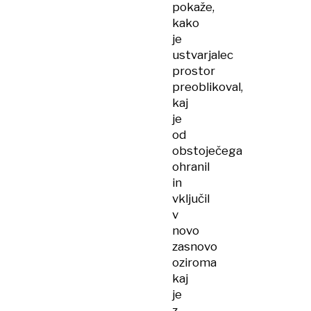
pokaže,
kako
je
ustvarjalec
prostor
preoblikoval,
kaj
je
od
obstoječega
ohranil
in
vključil
v
novo
zasnovo
oziroma
kaj
je
z