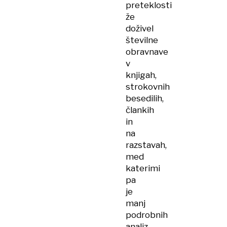
preteklosti
že
doživel
številne
obravnave
v
knjigah,
strokovnih
besedilih,
člankih
in
na
razstavah,
med
katerimi
pa
je
manj
podrobnih
analiz