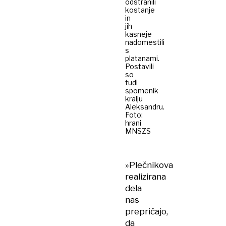
odstranili
kostanje
in
jih
kasneje
nadomestili
s
platanami.
Postavili
so
tudi
spomenik
kralju
Aleksandru.
Foto:
hrani
MNSZS
»Plečnikova
realizirana
dela
nas
prepričajo,
da