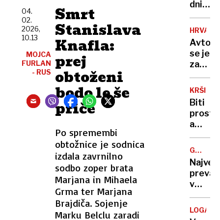
se
dni
Smrt
04.
nekoč
po
02.
pozabl
Stanislava
poškod
2026,
HRVAŠK
izdelki
se je
10.13
Knafla:
Avtob
vrnil
se je
MOJCA
prej
simbol
FURLAN
zatakni
Polhov
obtoženi
- RUS
na
Gradca
vstopn
bodo le še
ki je
KRŠITV
rampi
zdaj
Biti
priče
trajekt
višji
prost,
potniki
a
so
Po spremembi
ves
ga
obtožnice je sodnica
čas
tresli
GREGOR
izdala zavrnilno
doseglj
MACGR
in
Največ
sodbo zoper brata
kje
potiska
prevar
se
Marjana in Mihaela
v
konča
Grma ter Marjana
zgodovi
pravic
Brajdiča. Sojenje
ljudem
do
LOGATE
Marku Belclu zaradi
prodaj