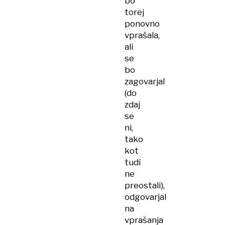
bo
torej
ponovno
vprašala,
ali
se
bo
zagovarjal
(do
zdaj
se
ni,
tako
kot
tudi
ne
preostali),
odgovarjal
na
vprašanja