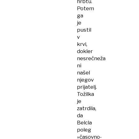
hrbtu.
Potem
ga
je
pustil
v
krvi,
dokler
nesrečneža
ni
našel
njegov
prijatelj.
Tožilka
je
zatrdila,
da
Belcla
poleg
»časovno-