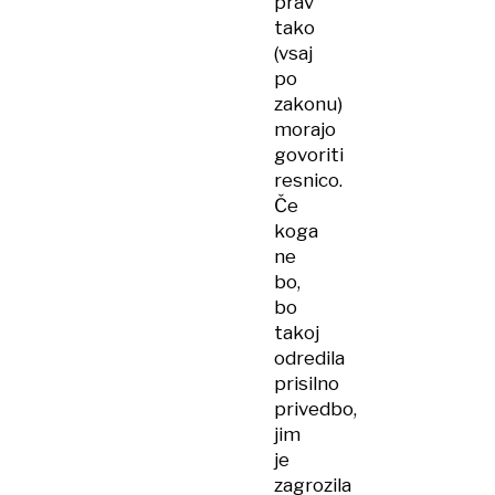
prav
tako
(vsaj
po
zakonu)
morajo
govoriti
resnico.
Če
koga
ne
bo,
bo
takoj
odredila
prisilno
privedbo,
jim
je
zagrozila