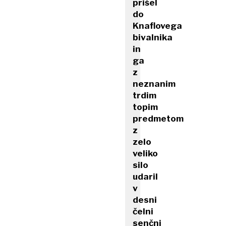
prišel
do
Knaflovega
bivalnika
in
ga
z
neznanim
trdim
topim
predmetom
z
zelo
veliko
silo
udaril
v
desni
čelni
senčni