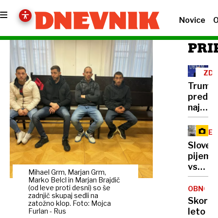
Novice
O
PRI
ZD
Trump
pred
najtež
politič
preizk
RE
številk
Sloven
so
pijemo
rekord
vse
nizke
Mihael Grm, Marjan Grm,
manj
Marko Belcl in Marjan Brajdič
mleka,
(od leve proti desni) so še
OBNOVA
zadnjič skupaj sedli na
vračaj
Skoraj
zatožno klop. Foto: Mojca
pa
leto
Furlan - Rus