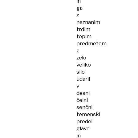
in
ga
z
neznanim
trdim
topim
predmetom
z
zelo
veliko
silo
udaril
v
desni
čelni
senčni
temenski
predel
glave
in