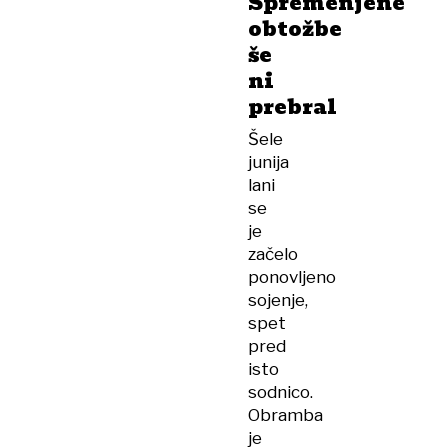
Spremenjene
obtožbe
še
ni
prebral
Šele
junija
lani
se
je
začelo
ponovljeno
sojenje,
spet
pred
isto
sodnico.
Obramba
je