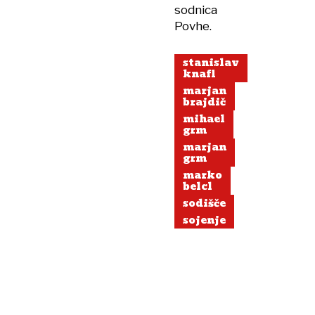
sodnica
Povhe.
stanislav
knafl
marjan
brajdič
mihael
grm
marjan
grm
marko
belcl
sodišče
sojenje