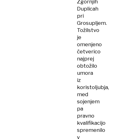
Zgornjih
Duplicah
pri
Grosupljem.
Tožilstvo
je
omenjeno
četverico
najprej
obtožilo
umora
iz
koristoljubja,
med
sojenjem
pa
pravno
kvalifikacijo
spremenilo
v