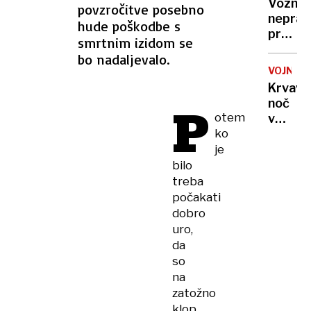
odklop
Voznic
povzročitve posebno
državo,
neprav
hude poškodbe s
ki
prehite
sploh
smrtnim izidom se
življen
ni
bo nadaljevalo.
motori
obstaj
VOJNA
je
Krvava
ogrož
noč
P
otem
v
ko
Ukrajin
rakete
je
ubijale
bilo
v
treba
Harkiv
počakati
droni
dobro
udarili
uro,
po
da
Rusiji
so
na
zatožno
klop