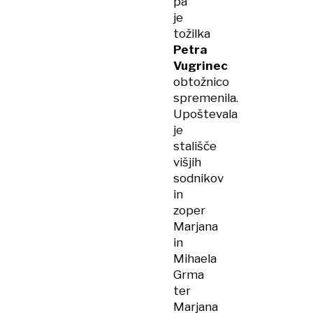
pa
je
tožilka
Petra
Vugrinec
obtožnico
spremenila.
Upoštevala
je
stališče
višjih
sodnikov
in
zoper
Marjana
in
Mihaela
Grma
ter
Marjana