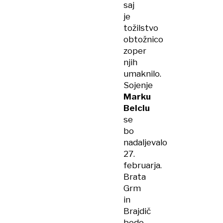
saj
je
tožilstvo
obtožnico
zoper
njih
umaknilo.
Sojenje
Marku
Belclu
se
bo
nadaljevalo
27.
februarja.
Brata
Grm
in
Brajdič
bodo