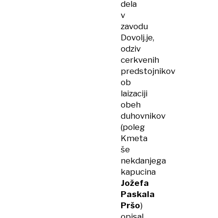
dela
v
zavodu
Dovolj.je,
odziv
cerkvenih
predstojnikov
ob
laizaciji
obeh
duhovnikov
(poleg
Kmeta
še
nekdanjega
kapucina
Jožefa
Paskala
Pršo
)
opisal