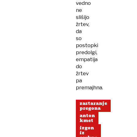
vedno
ne
slišijo
žrtev,
da
so
postopki
predolgi,
empatija
do
žrtev
pa
premajhna.
zastaranje
pregona
anton
kmet
izgon
iz