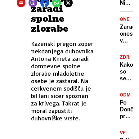
Nikoli
zaradi
nisem
spolne
pomisli
ONESNA
da je
zlorabe
Zaradi
to v
onesna
moji
v
Kazenski pregon zoper
Ljublja
delu
nekdanjega duhovnika
sploh
Logat
mogoč
ZDRAVS
Antona Kmeta zaradi
voda
Kako
domnevne spolne
nepitn
so
zlorabe mladoletne
se
osebe je zastaral. Na
zasuka
cerkvenem sodišču je
cilji
bil lani sicer spoznan
ODMEV
Golobo
za krivega. Takrat je
Po
vlade
Dončić
moral zapustiti
prodaji
duhovniške vrste.
Karma
je
VELIKA
psica,
BRITANI