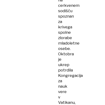
na
cerkvenem
sodišču
spoznan
za
krivega
spolne
zlorabe
mladoletne
osebe.
Oktobra
je
ukrep
potrdila
Kongregacija
za
nauk
vere
v
Vatikanu,