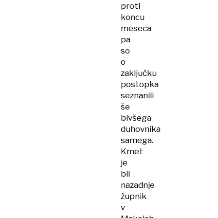
proti
koncu
meseca
pa
so
o
zaključku
postopka
seznanili
še
bivšega
duhovnika
samega.
Kmet
je
bil
nazadnje
župnik
v