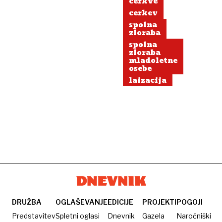
cerkve
cerkev
spolna
zloraba
spolna
zloraba
mladoletne
osebe
laizacija
DRUŽBA
OGLAŠEVANJE
EDICIJE
PROJEKTI
POGOJI
Predstavitev
Spletni oglasi
Dnevnik
Gazela
Naročniški