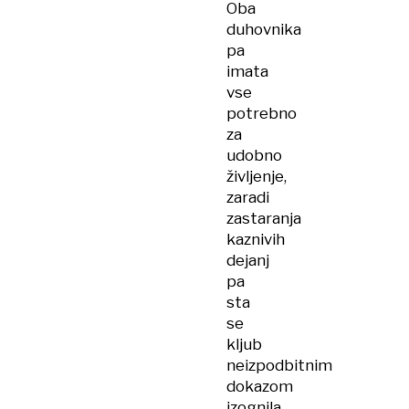
Oba
duhovnika
pa
imata
vse
potrebno
za
udobno
življenje,
zaradi
zastaranja
kaznivih
dejanj
pa
sta
se
kljub
neizpodbitnim
dokazom
izognila