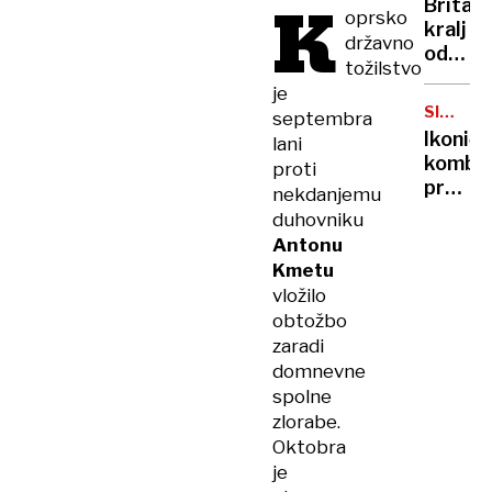
K
Britan
Nico
oprsko
kralj
pa
državno
odpove
njen
tožilstvo
obvezn
sin
je
zaradi
SIMBOL
septembra
strans
HIPIJEV
Ikoničn
lani
učinko
kombi
proti
zdravlj
praznu
nekdanjemu
raka
75.
duhovniku
rojstni
Antonu
dan
Kmetu
vložilo
obtožbo
zaradi
domnevne
spolne
zlorabe.
Oktobra
je