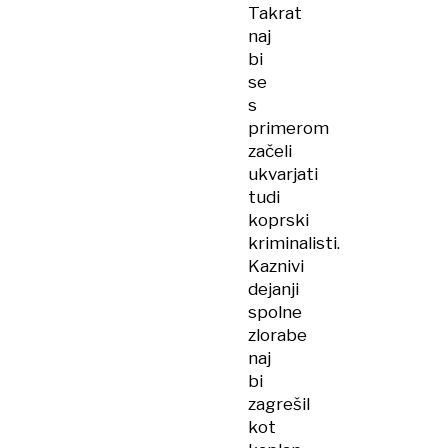
Takrat
naj
bi
se
s
primerom
začeli
ukvarjati
tudi
koprski
kriminalisti.
Kaznivi
dejanji
spolne
zlorabe
naj
bi
zagrešil
kot