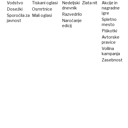
Vodstvo
Tiskani oglasi
Nedeljski
Zlata nit
Akcije in
dnevnik
nagradne
Dosežki
Osmrtnice
igre
Razvedrilo
Sporočila za
Mali oglasi
Spletno
javnost
Naročanje
mesto
edicij
Piškotki
Avtorske
pravice
Volilna
kampanja
Zasebnost