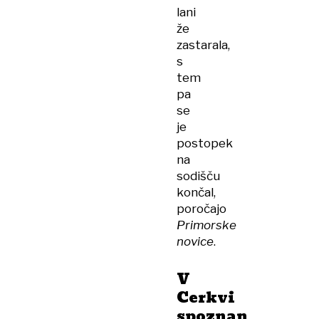
lani
že
zastarala,
s
tem
pa
se
je
postopek
na
sodišču
končal,
poročajo
Primorske
novice
.
V
Cerkvi
spoznan