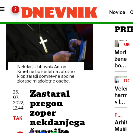
Novice
O
PRI
UM
Morile
žene
bo
Nekdanji duhovnik Anton
sedel
Kmet ne bo sedel na zatožno
klop zaradi domnevne spolne
21
DOB
zlorabe mladoletne osebe.
let
PRO
Velenj
Zastaral
26.
harmon
07.
pregon
v lov
2022,
na
12.44
zoper
nov
POTNIŠK
TAK
nekdanjega
CENTER
Guinne
Arhite
rekord
župnika
Mušič: