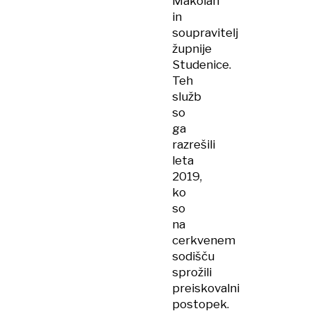
Makolah
in
soupravitelj
župnije
Studenice.
Teh
služb
so
ga
razrešili
leta
2019,
ko
so
na
cerkvenem
sodišču
sprožili
preiskovalni
postopek.