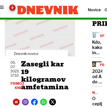
Novice
O
PRI
SP
ZAK
Kdo,
kako
in
Dnevnik novice
zakaj
Zasegli kar
05.
lahko
PRE
07.
uveljav
19
LET
2024
2023,
ugovor
17.53
kilogramov
od A
vesti
do Ž
PRIMOŽ
amfetamina
v
KNEZ
prestol
NALEZLJ
BOLEZN
Od
O
selitve
cepljen