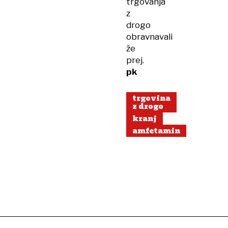
trgovanja
z
drogo
obravnavali
že
prej.
pk
trgovina
z drogo
kranj
amfetamin