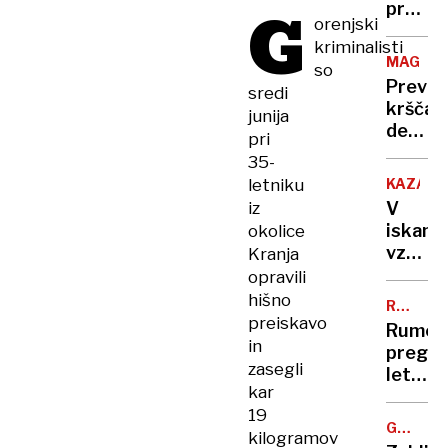
arhiva
G
proti
orenjski
do
norica
kriminalisti
začetk
bodo
MAGDE
so
gradnj
tehtali
Previd
železn
sredi
starši
krščan
postaj
junija
demokr
pri
AfD
35-
pa z
letniku
KAZAHS
vsemi
iz
V
topovi
iskanju
okolice
vzroka
Kranja
za
opravili
strmog
hišno
RUMENE
letala
preiskavo
NOVICE
Rumen
prst
in
pregle
uperili
zasegli
leta:
v
kar
Nataša
rusko
19
Pirc
zračno
GORSKO
kilogramov
Musar
REŠEVA