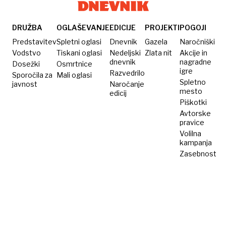
DRUŽBA
OGLAŠEVANJE
EDICIJE
PROJEKTI
POGOJI
Predstavitev
Spletni oglasi
Dnevnik
Gazela
Naročniški
Vodstvo
Tiskani oglasi
Nedeljski
Zlata nit
Akcije in
dnevnik
nagradne
Dosežki
Osmrtnice
igre
Razvedrilo
Sporočila za
Mali oglasi
Spletno
javnost
Naročanje
mesto
edicij
Piškotki
Avtorske
pravice
Volilna
kampanja
Zasebnost