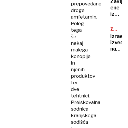
obram
Zaklju
prepovedane
je
ene
droge
pela,
izmed
Robert
amfetamin.
najzah
Golob
Poleg
reševa
uplenil
ZRAČNI
tega
akcij,
NAPAD
cvetač
Izrael
še
planin
Andrej
izvedel
nekaj
našli
Staret
napad
malega
mrtve
so
na
konoplje
napodil
Jemen,
in
ko
njenih
se je
produktov
tam
ter
mudil
dve
direkt
tehtnici.
WHO
Preiskovalna
sodnica
kranjskega
sodišča