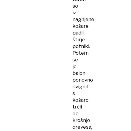
so
iz
nagnjene
košare
padli
štirje
potniki.
Potem
se
je
balon
ponovno
dvignil,
s
košaro
trčil
ob
krošnjo
drevesa,