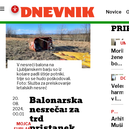
Novice
O
PRI
UM
Morile
žene
bo
V nesreči balona na
sedel
Ljubljanskem barju so iz
košare padli štirje potniki,
21
DOB
trije so se hudo poškodovali.
let
Foto: Služba za preiskovanje
PRO
Velenj
letalskih nesreč
harmon
Balonarska
v lov
20.
08.
na
nesreča: za
2024,
nov
POTNIŠK
00.01
trd
CENTER
Guinne
Arhite
rekord
MOJCA
pristanek
Mušič:
FURLAN