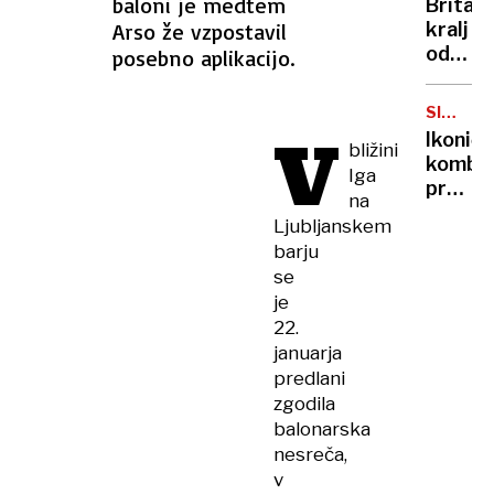
baloni je medtem
Britan
Nico
Arso že vzpostavil
kralj
pa
odpove
posebno aplikacijo.
njen
obvezn
sin
zaradi
SIMBOL
strans
V
HIPIJEV
Ikoničn
bližini
učinko
kombi
zdravlj
Iga
praznu
raka
na
75.
Ljubljanskem
rojstni
barju
dan
se
je
22.
januarja
predlani
zgodila
balonarska
nesreča,
v