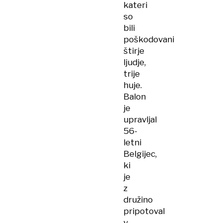
kateri
so
bili
poškodovani
štirje
ljudje,
trije
huje.
Balon
je
upravljal
56-
letni
Belgijec,
ki
je
z
družino
pripotoval
v