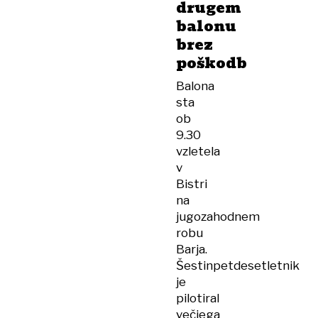
drugem
balonu
brez
poškodb
Balona
sta
ob
9.30
vzletela
v
Bistri
na
jugozahodnem
robu
Barja.
Šestinpetdesetletnik
je
pilotiral
večjega