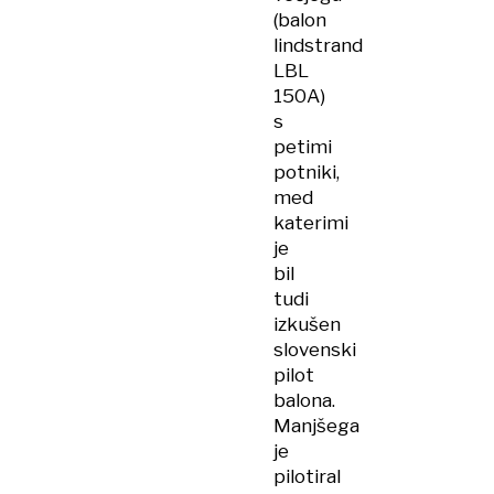
(balon
lindstrand
LBL
150A)
s
petimi
potniki,
med
katerimi
je
bil
tudi
izkušen
slovenski
pilot
balona.
Manjšega
je
pilotiral