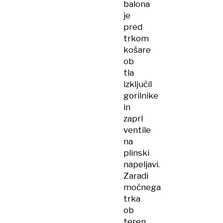
balona
je
pred
trkom
košare
ob
tla
izključil
gorilnike
in
zaprl
ventile
na
plinski
napeljavi.
Zaradi
močnega
trka
ob
teren