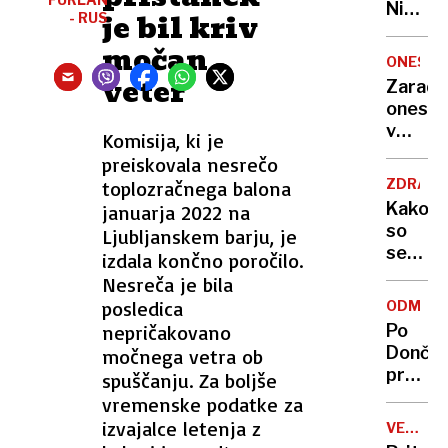
Nikoli
je bil kriv
- RUS
nisem
močan
pomisli
ONESNA
da je
veter
Zaradi
to v
onesna
moji
v
Komisija, ki je
Ljublja
delu
preiskovala nesrečo
sploh
Logat
mogoč
ZDRAVS
toplozračnega balona
voda
Kako
januarja 2022 na
nepitn
so
Ljubljanskem barju, je
se
izdala končno poročilo.
zasuka
Nesreča je bila
cilji
posledica
ODMEV
Golobo
nepričakovano
Po
vlade
Dončić
močnega vetra ob
prodaji
spuščanju. Za boljše
Karma
vremenske podatke za
je
izvajalce letenja z
VELIKA
psica,
BRITANI