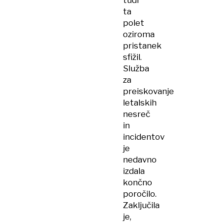
tudi
ta
polet
oziroma
pristanek
sfižil.
Služba
za
preiskovanje
letalskih
nesreč
in
incidentov
je
nedavno
izdala
končno
poročilo.
Zaključila
je,