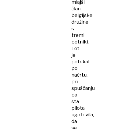
mlajši
član
belgijske
družine
s
tremi
potniki.
Let
je
potekal
po
načrtu,
pri
spuščanju
pa
sta
pilota
ugotovila,
da
se