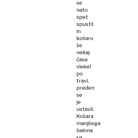
se
nato
spet
spustil
in
košaro
še
nekaj
časa
vlekel
po
travi,
preden
se
je
ustavil.
Košara
manjšega
balona
se