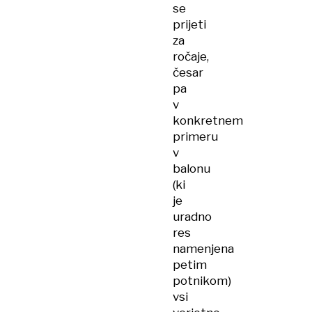
se
prijeti
za
ročaje,
česar
pa
v
konkretnem
primeru
v
balonu
(ki
je
uradno
res
namenjena
petim
potnikom)
vsi