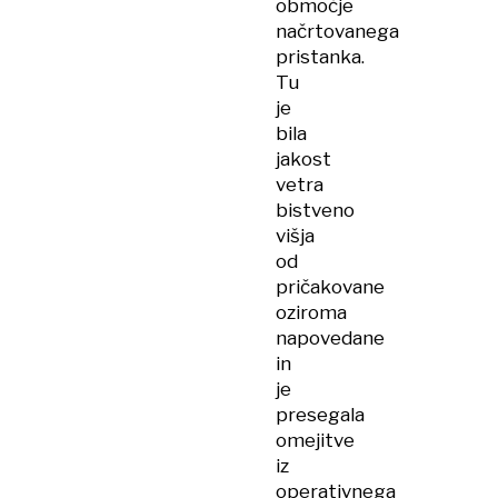
območje
načrtovanega
pristanka.
Tu
je
bila
jakost
vetra
bistveno
višja
od
pričakovane
oziroma
napovedane
in
je
presegala
omejitve
iz
operativnega