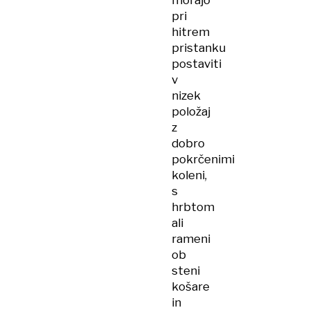
morajo
pri
hitrem
pristanku
postaviti
v
nizek
položaj
z
dobro
pokrčenimi
koleni,
s
hrbtom
ali
rameni
ob
steni
košare
in