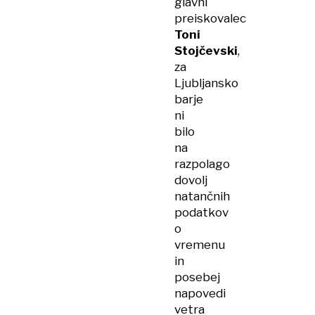
glavni
preiskovalec
Toni
Stojčevski
,
za
Ljubljansko
barje
ni
bilo
na
razpolago
dovolj
natančnih
podatkov
o
vremenu
in
posebej
napovedi
vetra