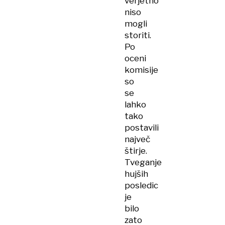
verjetno
niso
mogli
storiti.
Po
oceni
komisije
so
se
lahko
tako
postavili
največ
štirje.
Tveganje
hujših
posledic
je
bilo
zato