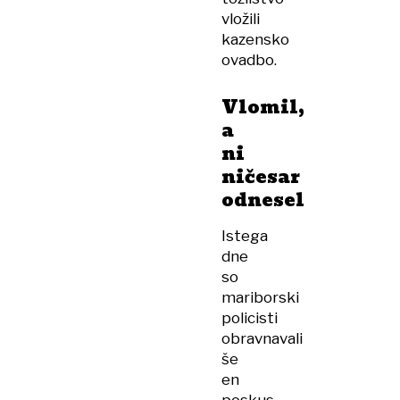
vložili
kazensko
ovadbo.
Vlomil,
a
ni
ničesar
odnesel
Istega
dne
so
mariborski
policisti
obravnavali
še
en