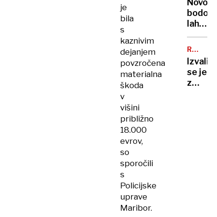
Novoro
šlo
je
bodo
tako
bila
lahko
naprej,
s
zaščitil
bo
kaznivim
že v
vode
RAZVOJ
dejanjem
porodni
MOTNJA
zmanjk
Izvalil
povzročena
se je
materialna
z
škoda
dvema
v
glavam
višini
a
približno
presen
18.000
se
evrov,
tu
so
šele
sporočili
začne
s
Policijske
uprave
Maribor.