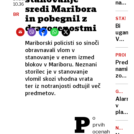
bivši
na
za
10.36
sredi Maribora
rokom
Sloven
selfi
BR
in pobegnil z
policija
STATIS
doslej
dragocenostmi
Bi
prijela
uganili
dva
V
Mariborski policisti so sinoči
nasilne
Sloveni
dva
obravnavali vlom v
še
še
PROME
stanovanje v enem izmed
danes
iščejo
Pred
blokov v Mariboru. Neznani
živi
nami
storilec je v stanovanje
več
zopet
vlomil skozi vhodna vrata
Panter
prome
ter iz notranjosti odtujil več
in ja,
zelo
tudi
GORSKI
predmetov.
obrem
TURIZE
nekaj
Alarm
počitni
Leopar
v
konec
planins
P
tedna
o
kočah:
prvih
»Če
NALEZLJ
ocenah
bo
BOLEZN