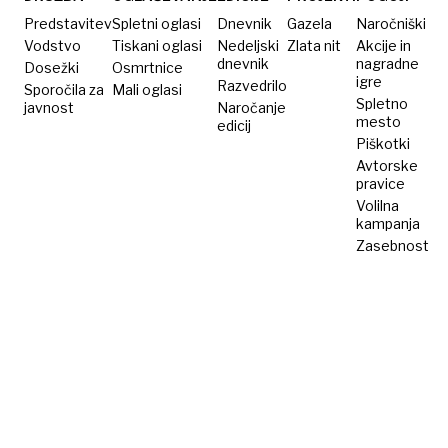
Predstavitev
Spletni oglasi
Dnevnik
Gazela
Naročniški
Vodstvo
Tiskani oglasi
Nedeljski
Zlata nit
Akcije in
dnevnik
nagradne
Dosežki
Osmrtnice
igre
Razvedrilo
Sporočila za
Mali oglasi
Spletno
javnost
Naročanje
mesto
edicij
Piškotki
Avtorske
pravice
Volilna
kampanja
Zasebnost