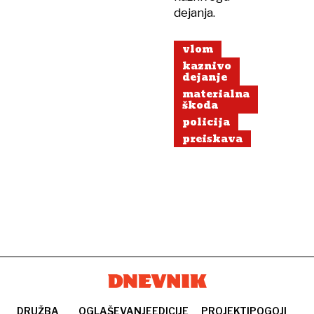
dejanja.
vlom
kaznivo
dejanje
materialna
škoda
policija
preiskava
DRUŽBA
OGLAŠEVANJE
EDICIJE
PROJEKTI
POGOJI