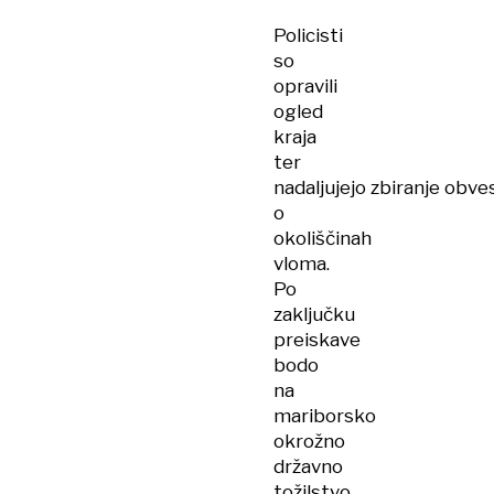
Policisti
so
opravili
ogled
kraja
ter
nadaljujejo zbiranje obves
o
okoliščinah
vloma.
Po
zaključku
preiskave
bodo
na
mariborsko
okrožno
državno
tožilstvo