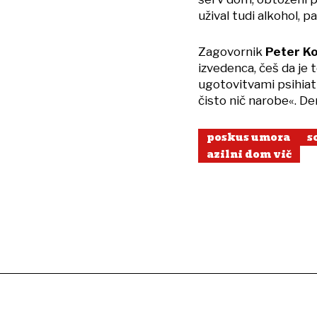
užival tudi alkohol, pa
Zagovornik
Peter K
izvedenca, češ da je 
ugotovitvami psihiat
čisto nič narobe«. De
poskus umora
s
azilni dom vič