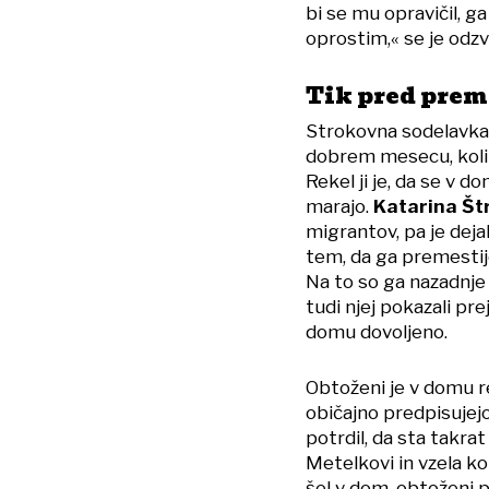
bi se mu opravičil, g
oprostim,« se je odz
Tik pred prem
Strokovna sodelavk
dobrem mesecu, koliko
Rekel ji je, da se v d
marajo.
Katarina Štr
migrantov, pa je dejal
tem, da ga premestijo
Na to so ga nazadnje
tudi njej pokazali prej
domu dovoljeno.
Obtoženi je v domu re
običajno predpisujejo
potrdil, da sta takra
Metelkovi in vzela kok
šel v dom, obtoženi p