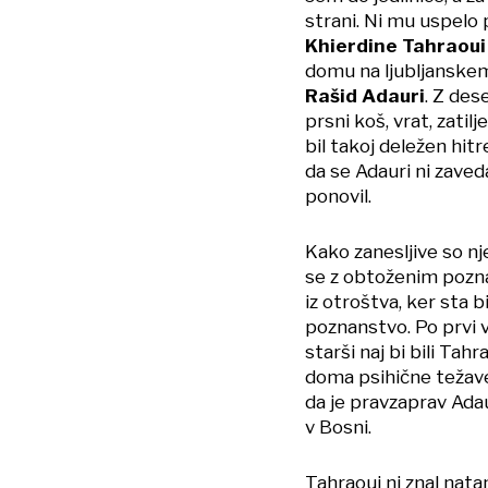
strani. Ni mu uspelo p
Khierdine Tahraou
domu na ljubljanskem 
Rašid Adauri
. Z des
prsni koš, vrat, zatil
bil takoj deležen hit
da se Adauri ni zaved
ponovil.
Kako zanesljive so nje
se z obtoženim poznata
iz otroštva, ker sta b
poznanstvo. Po prvi va
starši naj bi bili Tahr
doma psihične težave 
da je pravzaprav Adau
v Bosni.
Tahraoui ni znal nata