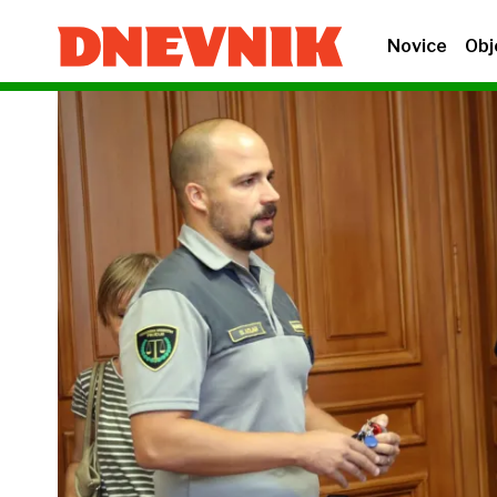
Novice
Obj