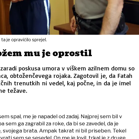
ta je opravičilo sprejel.
žem mu je oprostil
u zaradi poskusa umora v viškem azilnem domu so
nca, obtoženčevega rojaka. Zagotovil je, da Fatah
ičnih trenutkih ni vedel, kaj počne, in da je imel
ne težave.
em spal, me je napadel od zadaj. Najprej sem bil v
 sem ga zagrabil za roke, da bi se zavedel, da je
 svojega brata. Ampak takrat ni bil priseben. Tekel
 vrati sem se sesedel. On me je lovil, trkal je z druge