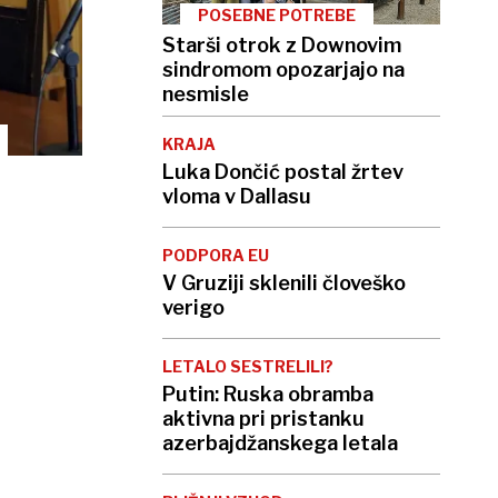
POSEBNE POTREBE
Starši otrok z Downovim
sindromom opozarjajo na
nesmisle
KRAJA
Luka Dončić postal žrtev
vloma v Dallasu
PODPORA EU
V Gruziji sklenili človeško
verigo
LETALO SESTRELILI?
Putin: Ruska obramba
aktivna pri pristanku
azerbajdžanskega letala