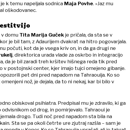
a je k temu napeljala sodnica
Maja Povhe
. »Jaz mu
val oškodovanec.
estitvijo
a v domu
Tita Marija Guček
je pričala, da sta se v
r je bil tam, z Adaurijem dvakrat na hitro pogovarjala.
omu počuti, kot da je vsega kriv on, in da ga drugi ne
ukelj
, direktorica urada vlade za oskrbo in integracijo
a, da je bil zaradi treh kršitev hišnega reda tik pred
 v postojnski center, kjer imajo tujci omejeno gibanje.
 opozorili pet dni pred napadom na Tahraouija. Ko so
 omenjeni nož, je dejala, da to ni nekaj, kar bi bilo v
dno obiskoval psihiatra. Predpisal mu je zdravilo, ki ga
 odvisnikom od drog, in pomirjevalo. Tahraoui je
t jemala drogo. Tudi noč pred napadom sta bila na
ain. Sta se pa okoli četrte ure zjutraj razšla – sam je
a menda v Koper. Ko so Tahraouija vprašali, ali je takrat