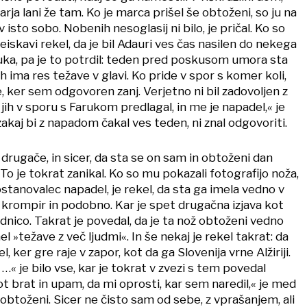
nuarja lani že tam. Ko je marca prišel še obtoženi, so ju na
v isto sobo. Nobenih nesoglasij ni bilo, je pričal. Ko so
reiskavi rekel, da je bil Adauri ves čas nasilen do nekega
uka, pa je to potrdil: teden pred poskusom umora sta
h ima res težave v glavi. Ko pride v spor s komer koli,
, ker sem odgovoren zanj. Verjetno ni bil zadovoljen z
jih v sporu s Farukom predlagal, in me je napadel,« je
zakaj bi z napadom čakal ves teden, ni znal odgovoriti.
l drugače, in sicer, da sta se on sam in obtoženi dan
o je tokrat zanikal. Ko so mu pokazali fotografijo noža,
ostanovalec napadel, je rekel, da sta ga imela vedno v
la krompir in podobno. Kar je spet drugačna izjava kot
nico. Takrat je povedal, da je ta nož obtoženi vedno
mel »težave z več ljudmi«. In še nekaj je rekel takrat: da
, ker gre raje v zapor, kot da ga Slovenija vrne Alžiriji.
…« je bilo vse, kar je tokrat v zvezi s tem povedal
ot brat in upam, da mi oprosti, kar sem naredil,« je med
 obtoženi. Sicer ne čisto sam od sebe, z vprašanjem, ali