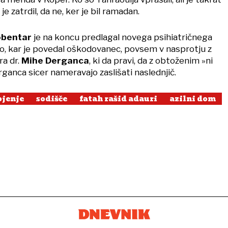
 je zatrdil, da ne, ker je bil ramadan.
obentar
je na koncu predlagal novega psihiatričnega
to, kar je povedal oškodovanec, povsem v nasprotju z
ra dr.
Mihe Derganca
, ki da pravi, da z obtoženim »ni
rganca sicer nameravajo zaslišati naslednjič.
ojenje
sodišče
fatah rašid adauri
azilni dom