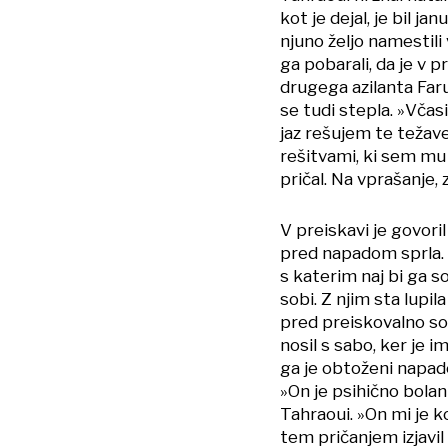
kot je dejal, je bil ja
njuno željo namestili 
ga pobarali, da je v p
drugega azilanta Far
se tudi stepla. »Včasi
jaz rešujem te težave
rešitvami, ki sem mu 
pričal. Na vprašanje, 
V preiskavi je govori
pred napadom sprla. T
s katerim naj bi ga s
sobi. Z njim sta lupi
pred preiskovalno sod
nosil s sabo, ker je i
ga je obtoženi napadel
»On je psihično bolan 
Tahraoui. »On mi je k
tem pričanjem izjavil