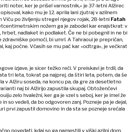
riti noter, ker je prišel varnostnik,« je 37-letni Alžirec
i
opisoval, kako mu je 12. aprila lani zjutraj v azilnem
Viču po življenju stregel njegov rojak, 28-letni
Fatah
etcentimetrskim nožem ga je zabodel kar enajstkrat: v
je, hrbet, nadlaket in podlaket. Če ne bi pobegnil in ne bi
re zdravniške pomoči, bi umrl. A Tahraoui je prepričan,
al, kaj počne. Včasih se mu pač kar »odtrga«, je večkrat
gove izjave, je sicer težko reči. V preiskavi je trdil, da
 tri leta, tokrat pa najprej, da štiri leta, potem, da še
ila v Alžiru soseda, na koncu pa, da gre za desetletno
rianti naj bi Alžirijo zapustila skupaj. Obtoženčevi
aouiju zelo hvaležni, ker ga je vzel s seboj, ker je imel že
in so vedeli, da bo odgovoren zanj. Pozneje pa je dejal,
ri prvi zapustil domovino in da sta se pozneje srečala
nčno povedati, kdaj so ga namestili v viški azilni dom,