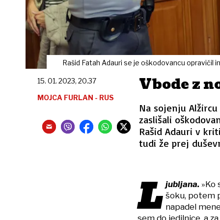
Rašid Fatah Adauri se je oškodovancu opravičil in 
Vbode z no
15. 01. 2023, 20.37
MOJCA FURLAN - RUS
Na sojenju Alžirc
zaslišali oškodova
Rašid Adauri v krit
tudi že prej dušev
L
jubljana.
»Ko s
šoku, potem pa
napadel mene,
sem do jedilnice, a za