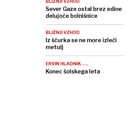
BLIŽNJI VZHOD
Sever Gaze ostal brez edine
delujoče bolnišnice
BLIŽNJI VZHOD
Iz ščurka se ne more izleči
metulj
ERVIN HLADNIK -
MILHARČIČ
Konec šolskega leta