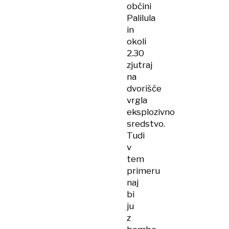
občini
Palilula
in
okoli
2.30
zjutraj
na
dvorišče
vrgla
eksplozivno
sredstvo.
Tudi
v
tem
primeru
naj
bi
ju
z