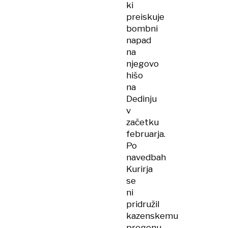
ki
preiskuje
bombni
napad
na
njegovo
hišo
na
Dedinju
v
začetku
februarja.
Po
navedbah
Kurirja
se
ni
pridružil
kazenskemu
pregonu