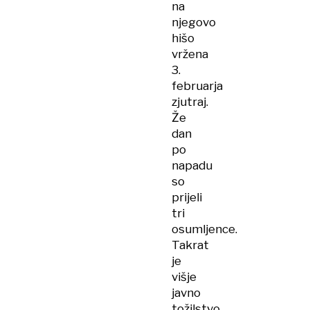
zvezdnik
na
njegovo
hišo
vržena
3.
februarja
zjutraj.
Že
dan
po
napadu
so
prijeli
tri
osumljence.
Takrat
je
višje
javno
tožilstvo