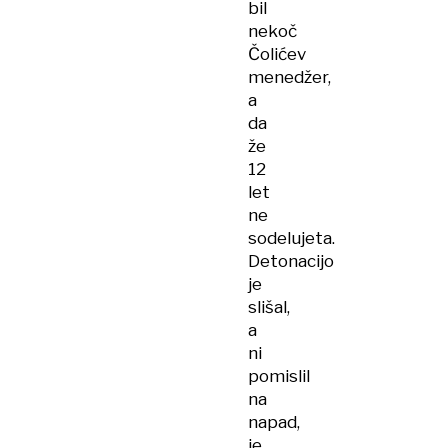
bil
nekoč
Čolićev
menedžer,
a
da
že
12
let
ne
sodelujeta.
Detonacijo
je
slišal,
a
ni
pomislil
na
napad,
je