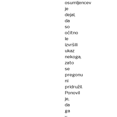
osumljencev
je
dejal,
da
so
očitno
le
izvršili
ukaz
nekoga,
zato
se
pregonu
ni
pridružil.
Ponovil
je,
da
ga
v