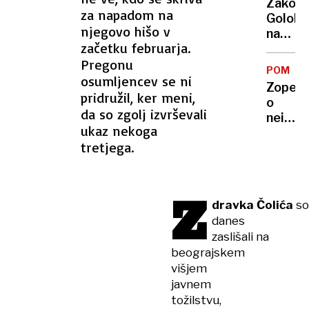
Zakon
nenava
za napadom na
Golob
prizor
njegovo hišo v
na
prestra
začetku februarja.
poroč
bolnik
Pregonu
potova
in
POMISL
Bratuš
osumljencev se ni
osebje
Zopet
se je
pridružil, ker meni,
o
spet
da so zgolj izvrševali
neimen
slekla,
ukaz nekoga
Fajon
Pahorj
tretjega.
za
ni
predst
vroče
za
Z
Sahel:
dravka Čolića
so
kritičn
danes
tudi
zaslišali na
Španij
beograjskem
in
višjem
Francij
javnem
tožilstvu,