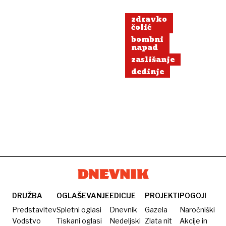
zdravko
čolić
bombni
napad
zaslišanje
dedinje
DRUŽBA
OGLAŠEVANJE
EDICIJE
PROJEKTI
POGOJI
Predstavitev
Spletni oglasi
Dnevnik
Gazela
Naročniški
Vodstvo
Tiskani oglasi
Nedeljski
Zlata nit
Akcije in