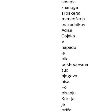
soseda,
znanega
srbskega
menedžerja
estradnikov
Adisa
Gojaka.
V
napadu
je
bila
poškodovana
tudi
njegova
hiša.
Po
pisanju
Kurirja
je
pričal,