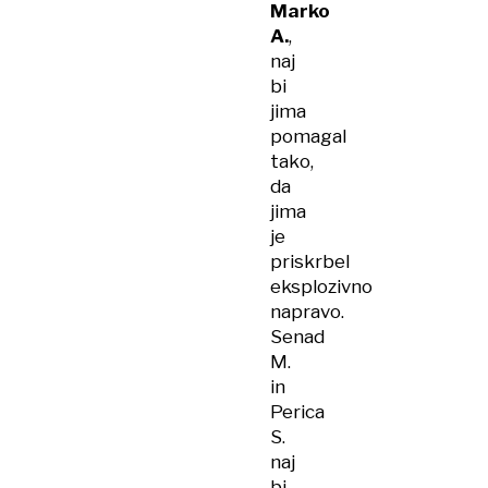
Marko
A.
,
naj
bi
jima
pomagal
tako,
da
jima
je
priskrbel
eksplozivno
napravo.
Senad
M.
in
Perica
S.
naj
bi