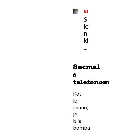
BEOGRAD
Se
je
napadalec,
ki
je
vrgel
bombo
Snemal
na
s
hišo
telefonom
Zdravka
Čolića,
Kot
zmotil?
je
Oglasil
znano,
se
je
je
bila
tudi
bomba