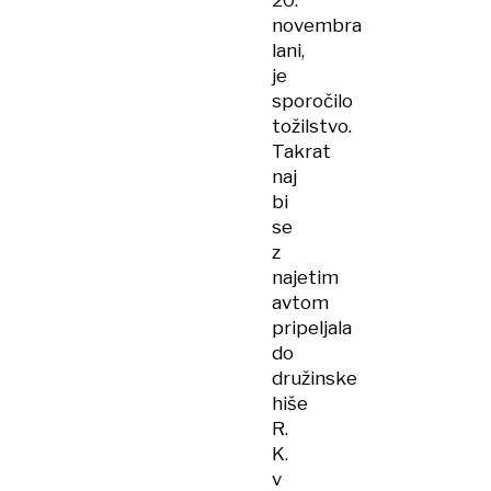
20.
novembra
lani,
je
sporočilo
tožilstvo.
Takrat
naj
bi
se
z
najetim
avtom
pripeljala
do
družinske
hiše
R.
K.
v