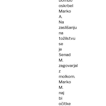
bombo
oskrbel
Marko
A.
Na
zaslišanju
na
tožilstvu
se
je
Senad
M.
zagovarjal
z
molkom.
Marko
M.
naj
bi
očitke