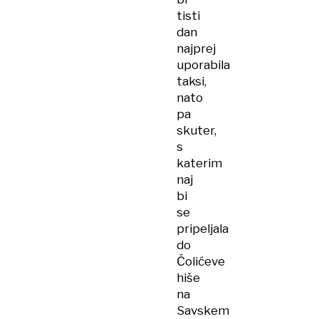
tisti
dan
najprej
uporabila
taksi,
nato
pa
skuter,
s
katerim
naj
bi
se
pripeljala
do
Čolićeve
hiše
na
Savskem