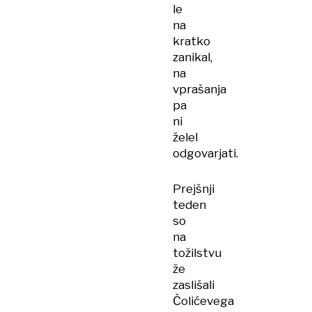
le
na
kratko
zanikal,
na
vprašanja
pa
ni
želel
odgovarjati.
Prejšnji
teden
so
na
tožilstvu
že
zaslišali
Čolićevega