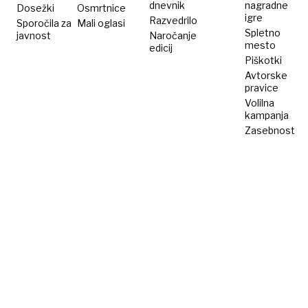
dnevnik
nagradne
Dosežki
Osmrtnice
igre
Razvedrilo
Sporočila za
Mali oglasi
Spletno
javnost
Naročanje
mesto
edicij
Piškotki
Avtorske
pravice
Volilna
kampanja
Zasebnost