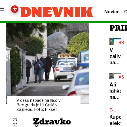
Novice
O
PRI
HRV
V
zalivu
na
Pašma
našli
VSE
truplo
NE
Ali
24-
lahko
letneg
na
Sloven
V času napada na hišo v
balkon
Beogradu je bil Čolić v
bloka
Zagrebu. Foto: Pixsell
E-
MOBILN
pečem
Kupci
Zdravko
23.
na
elektri
03.