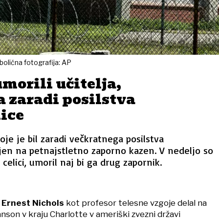
bolična fotografija: AP
morili učitelja,
 zaradi posilstva
ice
oje je bil zaradi večkratnega posilstva
jen na petnajstletno zaporno kazen. V nedeljo so
celici, umoril naj bi ga drug zapornik.
e
Ernest Nichols
kot profesor telesne vzgoje delal na
anson v kraju Charlotte v ameriški zvezni državi