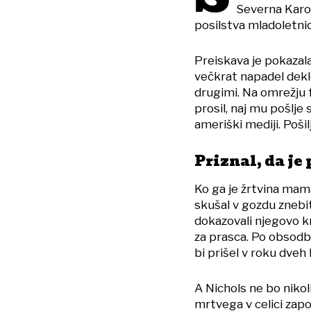
Severna Karol
posilstva mladoletnice,
Preiskava je pokazala
večkrat napadel dekle
drugimi. Na omrežju f
prosil, naj mu pošlje 
ameriški mediji. Pošil
Priznal, da je
Ko ga je žrtvina mama
skušal v gozdu znebi
dokazovali njegovo kri
za prasca. Po obsodbi
bi prišel v roku dveh 
A Nichols ne bo nikoli
mrtvega v celici zapo