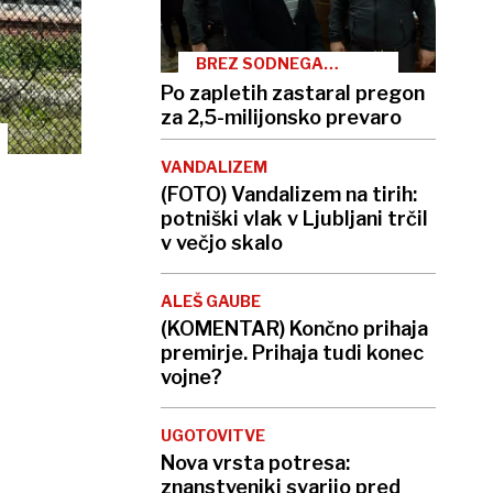
BREZ SODNEGA
EPILOGA
Po zapletih zastaral pregon
za 2,5-milijonsko prevaro
VANDALIZEM
(FOTO) Vandalizem na tirih:
potniški vlak v Ljubljani trčil
v večjo skalo
ALEŠ GAUBE
(KOMENTAR) Končno prihaja
premirje. Prihaja tudi konec
vojne?
UGOTOVITVE
Nova vrsta potresa:
znanstveniki svarijo pred