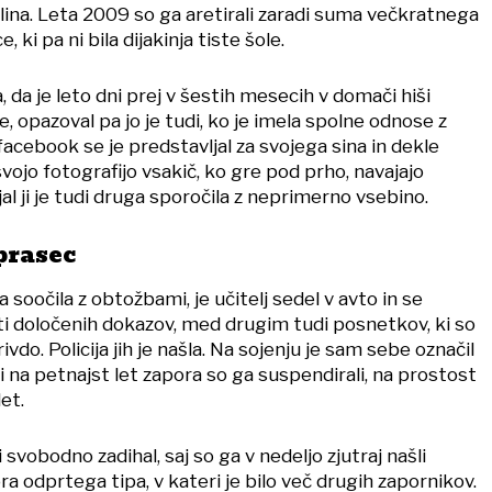
ina. Leta 2009 so ga aretirali zaradi suma večkratnega
 ki pa ni bila dijakinja tiste šole.
, da je leto dni prej v šestih mesecih v domači hiši
, opazoval pa jo je tudi, ko je imela spolne odnose z
acebook se je predstavljal za svojega sina in dekle
svojo fotografijo vsakič, ko gre pod prho, navajajo
jal ji je tudi druga sporočila z neprimerno vsebino.
 prasec
 soočila z obtožbami, je učitelj sedel v avto in se
ti določenih dokazov, med drugim tudi posnetkov, ki so
vdo. Policija jih je našla. Na sojenju je sam sebe označil
 na petnajst let zapora so ga suspendirali, na prostost
let.
 svobodno zadihal, saj so ga v nedeljo zjutraj našli
ra odprtega tipa, v kateri je bilo več drugih zapornikov.