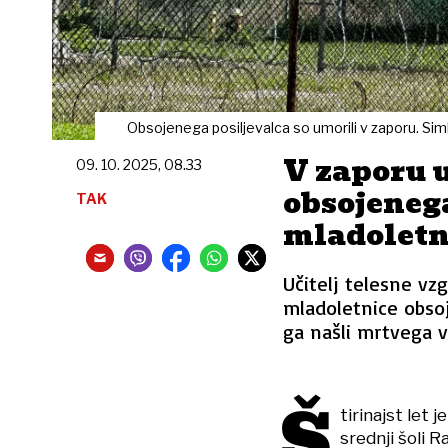
Obsojenega posiljevalca so umorili v zaporu. Sim
V zaporu u
09. 10. 2025, 08.33
obsojenega
TAK
mladoletn
Učitelj telesne vzg
mladoletnice obso
ga našli mrtvega v 
Š
tirinajst let j
srednji šoli R