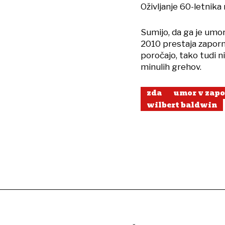
Oživljanje 60-letnika 
Sumijo, da ga je umor
2010 prestaja zaporn
poročajo, tako tudi ni
minulih grehov.
zda
umor v zap
wilbert baldwin