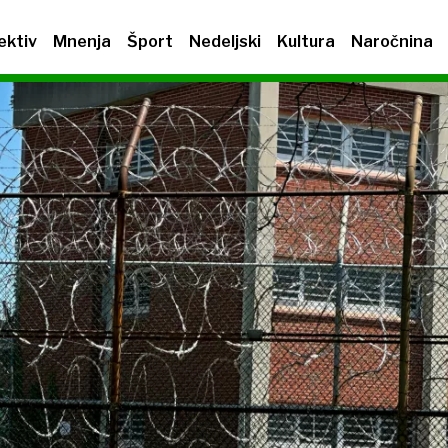
ektiv
Mnenja
Šport
Nedeljski
Kultura
Naročnina