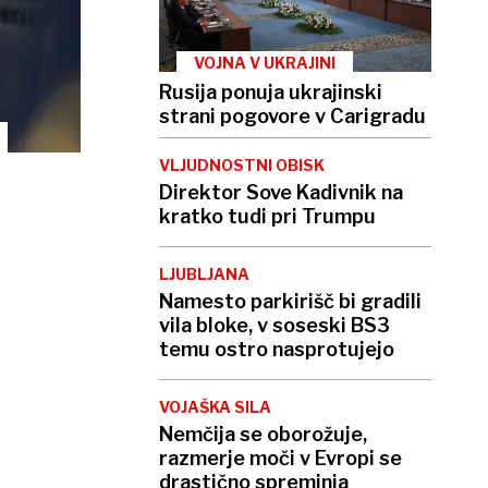
VOJNA V UKRAJINI
Rusija ponuja ukrajinski
strani pogovore v Carigradu
VLJUDNOSTNI OBISK
Direktor Sove Kadivnik na
kratko tudi pri Trumpu
LJUBLJANA
Namesto parkirišč bi gradili
vila bloke, v soseski BS3
temu ostro nasprotujejo
VOJAŠKA SILA
Nemčija se oborožuje,
razmerje moči v Evropi se
drastično spreminja