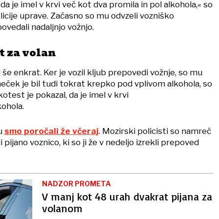
da je imel v krvi več kot dva promila in pol alkohola,« so
policije uprave. Začasno so mu odvzeli vozniško
ovedali nadaljnjo vožnjo.
t za volan
i še enkrat. Ker je vozil kljub prepovedi vožnje, so mu
meček je bil tudi tokrat krepko pod vplivom alkohola, so
lkotest je pokazal, da je imel v krvi
kohola.
u
smo poročali že včeraj
. Mozirski policisti so namreč
i pijano voznico, ki so ji že v nedeljo izrekli prepoved
NADZOR PROMETA
V manj kot 48 urah dvakrat pijana za
volanom