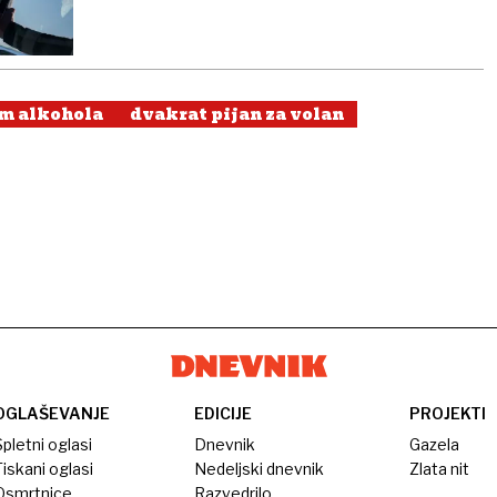
om alkohola
dvakrat pijan za volan
OGLAŠEVANJE
EDICIJE
PROJEKTI
pletni oglasi
Dnevnik
Gazela
iskani oglasi
Nedeljski dnevnik
Zlata nit
Osmrtnice
Razvedrilo