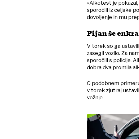
»Alkotest je pokazal, 
sporočili iz celjske 
dovoljenje in mu prep
Pijan še enkra
V torek so ga ustavil
zasegli vozilo. Za na
sporočili s policije. A
dobra dva promila al
O podobnem primer
v torek zjutraj ustavil
vožnje.