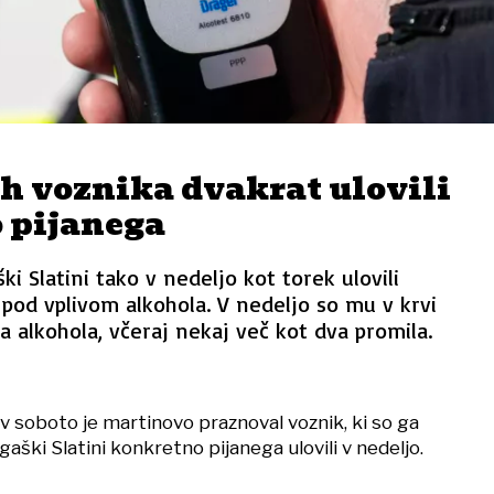
h voznika dvakrat ulovili
 pijanega
ški Slatini tako v nedeljo kot torek ulovili
l pod vplivom alkohola. V nedeljo so mu v krvi
a alkohola, včeraj nekaj več kot dva promila.
 v soboto je martinovo praznoval voznik, ki so ga
ogaški Slatini konkretno pijanega ulovili v nedeljo.