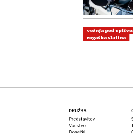
vožnja pod vpliv
rogaška slatina
DRUŽBA
Predstavitev
S
Vodstvo
T
Dosežki