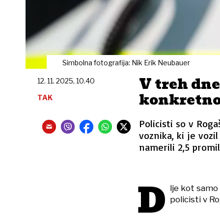
Simbolna fotografija: Nik Erik Neubauer
V treh dne
12. 11. 2025, 10.40
konkretno
TAK
Policisti so v Roga
voznika, ki je vozi
namerili 2,5 promil
D
lje kot samo
policisti v R