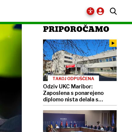
PRIPOROČAMO
TAKOJ ODPUŠČENA
Odziv UKC Maribor:
Zaposlena s ponarejeno
diplomo nista delala s
pacienti