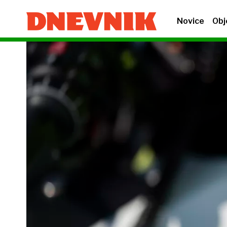
Novice
Obj