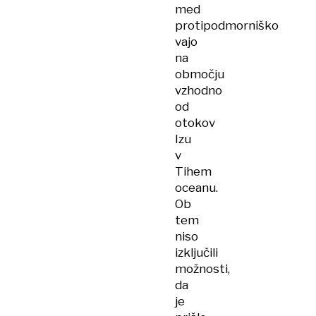
med
protipodmorniško
vajo
na
območju
vzhodno
od
otokov
Izu
v
Tihem
oceanu.
Ob
tem
niso
izključili
možnosti,
da
je