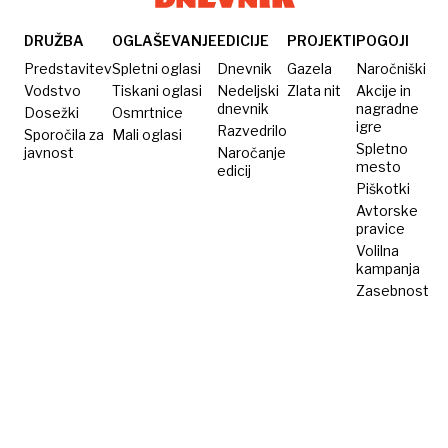
DRUŽBA
OGLAŠEVANJE
EDICIJE
PROJEKTI
POGOJI
Predstavitev
Spletni oglasi
Dnevnik
Gazela
Naročniški
Vodstvo
Tiskani oglasi
Nedeljski
Zlata nit
Akcije in
dnevnik
nagradne
Dosežki
Osmrtnice
igre
Razvedrilo
Sporočila za
Mali oglasi
Spletno
javnost
Naročanje
mesto
edicij
Piškotki
Avtorske
pravice
Volilna
kampanja
Zasebnost