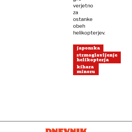
verjetno
za
ostanke
obeh
helikopterjev.
japonska
strmoglavljenje
helikopterja
kihara
minoru