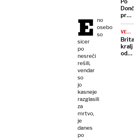
Po
vlade
Dončić
E
prodaji
no
Karma
osebo
je
VELIKA
so
psica,
BRITANI
Britan
sicer
Nico
kralj
po
pa
odpove
nesreči
njen
obvezn
rešili,
sin
zaradi
vendar
strans
so
učinko
jo
zdravlj
kasneje
raka
razglasili
za
mrtvo,
je
danes
po