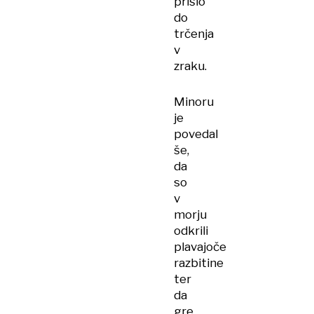
prišlo
do
trčenja
v
zraku.
Minoru
je
povedal
še,
da
so
v
morju
odkrili
plavajoče
razbitine
ter
da
gre