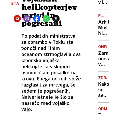
zadavil
v lov
STA
helikopterjev
ženo
na
mrtvi in
nov
POTNIŠK
Guinne
pogrešani
CENTER
Arhite
rekord
Mušič:
Nikoli
Po podatkih ministrstva
nisem
za obrambo v Tokiu sta
pomisli
ONESNA
ponoči nad Tihim
da je
Zaradi
oceanom strmoglavila dva
to v
onesna
japonska vojaška
moji
v
helikopterja s skupno
Ljublja
delu
osmimi člani posadke na
sploh
Logat
krovu. Enega od njih so že
mogoč
ZDRAVS
voda
razglasili za mrtvega, še
Kako
nepitn
so
sedem je pogrešanih.
se
Najverjetneje je šlo za
zasuka
nesrečo med vojaško
cilji
vajo.
ODMEV
Golobo