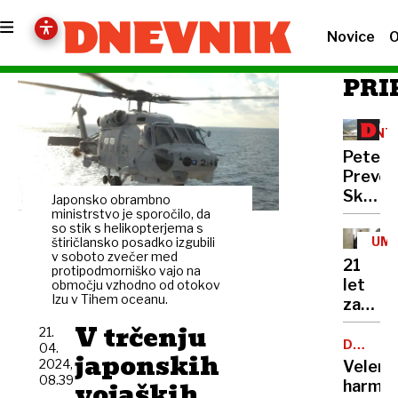
Novice
O
PRI
INT
Peter
Prevc:
Skakal
Japonsko obrambno
policaji
ministrstvo je sporočilo, da
so stik s helikopterjema s
niso
UM
štiričlansko posadko izgubili
opravlj
v soboto zvečer med
21
protipodmorniško vajo na
svojeg
let
območju vzhodno od otokov
dela
Izu v Tihem oceanu.
zapora
Bančni
V trčenju
21.
inšpek
DOBROD
04.
japonskih
PROJEK
s
2024,
Velenj
08.39
pasom
vojaških
harmon