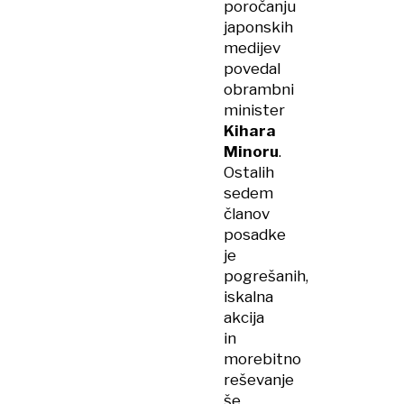
poročanju
japonskih
medijev
povedal
obrambni
minister
Kihara
Minoru
.
Ostalih
sedem
članov
posadke
je
pogrešanih,
iskalna
akcija
in
morebitno
reševanje
še