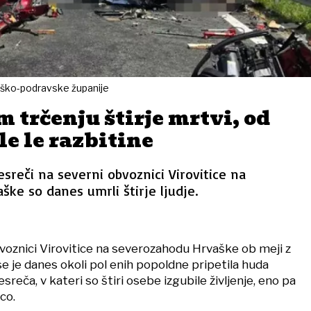
vitiško-podravske županije
m trčenju štirje mrtvi, od
le le razbitine
sreči na severni obvoznici Virovitice na
ke so danes umrli štirje ljudje.
voznici Virovitice na severozahodu Hrvaške ob meji z
 je danes okoli pol enih popoldne pripetila huda
reča, v kateri so štiri osebe izgubile življenje, eno pa
ico.