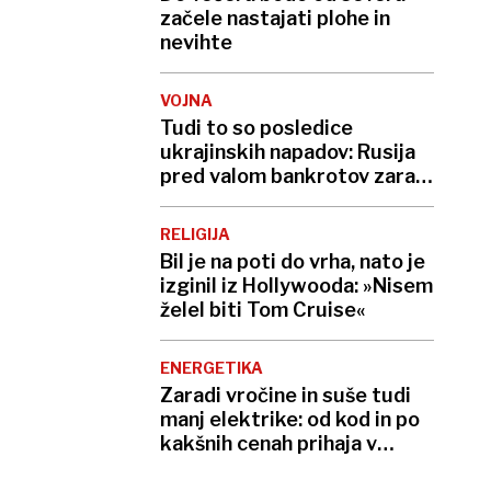
začele nastajati plohe in
nevihte
VOJNA
Tudi to so posledice
ukrajinskih napadov: Rusija
pred valom bankrotov zaradi
neplačanih kreditov
RELIGIJA
Bil je na poti do vrha, nato je
izginil iz Hollywooda: »Nisem
želel biti Tom Cruise«
ENERGETIKA
Zaradi vročine in suše tudi
manj elektrike: od kod in po
kakšnih cenah prihaja v
Slovenijo?