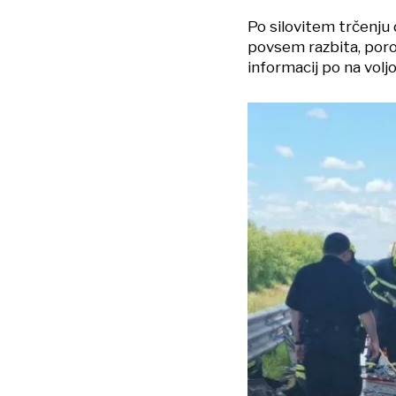
Po silovitem trčenju 
povsem razbita, poroč
informacij po na voljo