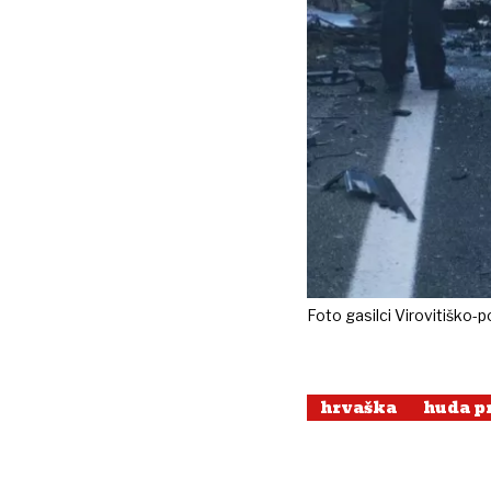
Foto gasilci Virovitiško-
hrvaška
huda p