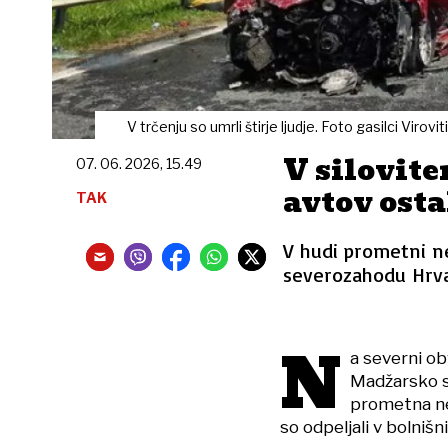
V trčenju so umrli štirje ljudje. Foto gasilci Viro
V silovite
07. 06. 2026, 15.49
avtov osta
TAK
V hudi prometni ne
severozahodu Hrvaš
N
a severni ob
Madžarsko se
prometna nes
so odpeljali v bolnišn