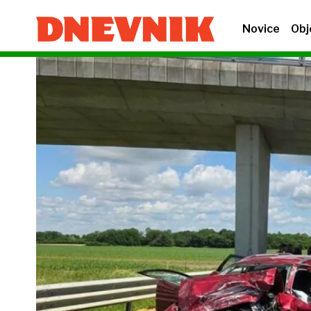
Novice
Obj