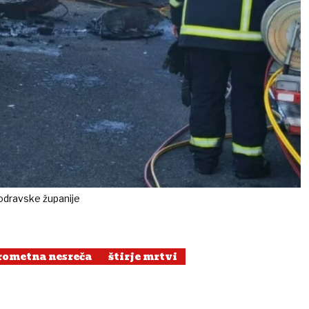
podravske županije
rometna nesreča
štirje mrtvi