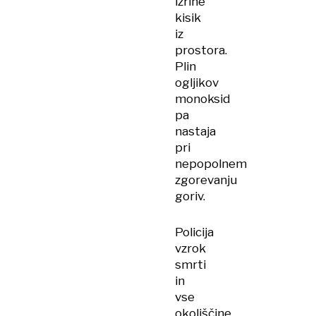
izrine
kisik
iz
prostora.
Plin
ogljikov
monoksid
pa
nastaja
pri
nepopolnem
zgorevanju
goriv.
Policija
vzrok
smrti
in
vse
okoliščine