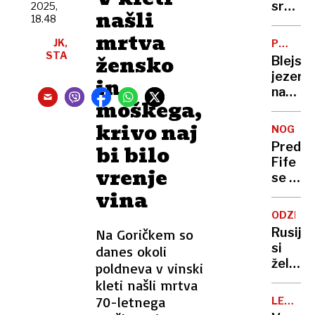
središ
2025,
našli
18.48
Ljublja
mrtva
našli
JK,
PREVEČ
moške
STA
LJUDI
žensko
Blejsk
pretep
jezero,
in
naj
naš
bi ga
moškega,
alpski
do
biser,
krivo naj
smrti
NOGOM
v
Predse
bi bilo
resnici
Fife
ni v
vrenje
se je
dobre
vina
uklonil
stanju
ZDA,
ODZIV
Izrael
Rusija
Na Goričkem so
ostaja
si
danes okoli
v
želi,
poldneva v vinski
vseh
da bi
kleti našli mrtva
tekmov
Nato
70-letnega
LETALS
sestrel
DRUŽBE