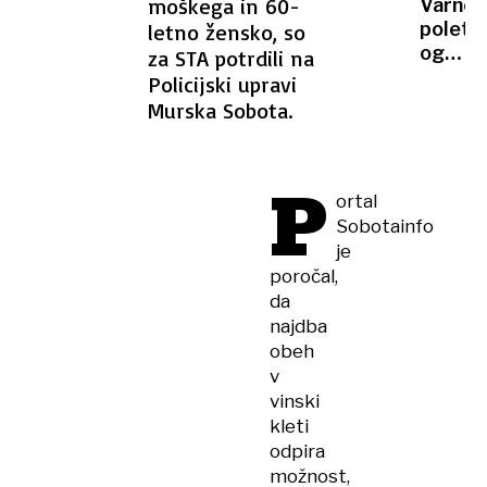
moškega in 60-
Varnos
njena
poleto
letno žensko, so
letala.
ogrože
za STA potrdili na
Zakaj
šokant
Policijski upravi
bi
izpove
Murska Sobota.
bila
pilotov
to
in
napaka
kabins
P
osebja
ortal
Sobotainfo
je
poročal,
da
najdba
obeh
v
vinski
kleti
odpira
možnost,