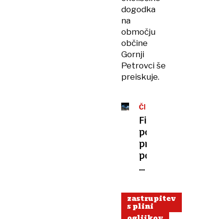
dogodka
na
območju
občine
Gornji
Petrovci še
preiskuje.
ČRNA
KRONIKA
Filmski
pobegi
pred
policijo:
zakaj
vozniki
tvegajo
zastrupitev
vse
s plini
in
ogljikov