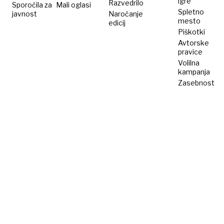
igre
Razvedrilo
Sporočila za
Mali oglasi
Spletno
javnost
Naročanje
mesto
edicij
Piškotki
Avtorske
pravice
Volilna
kampanja
Zasebnost