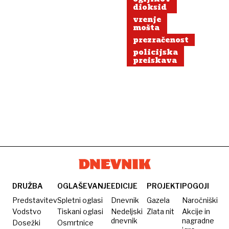
kakšne
dioksid
so
vrenje
mošta
posledice?
prezračenost
policijska
preiskava
DRUŽBA
OGLAŠEVANJE
EDICIJE
PROJEKTI
POGOJI
Predstavitev
Spletni oglasi
Dnevnik
Gazela
Naročniški
Vodstvo
Tiskani oglasi
Nedeljski
Zlata nit
Akcije in
dnevnik
nagradne
Dosežki
Osmrtnice