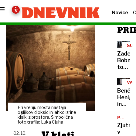
Novice
O
PRI
SU
KAZ
Zadev
DEJ
Bobnar
tožilst
zahtev
sodno
VAR
preisk
ČLO
Benčin
PRA
proti
Henig
premie
in
Golobu
Pri vrenju mošta nastaja
Starm
ogljikov dioksid in lahko izrine
koalici
kisik iz prostora. Simbolična
POTEKA
fotografija: Luka Cjuha
OBDUKC
nista
Zjutraj
prepri
V kleti
v
02. 10.