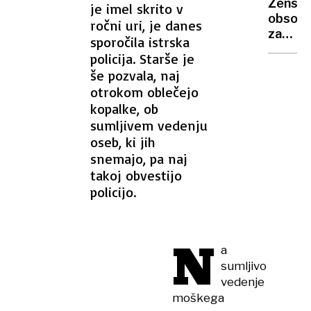
Žensk
je imel skrito v
je
obsodil
ročni uri, je danes
medalj
za
sporočila istrska
detomo
policija. Starše je
trupla
še pozvala, naj
novoro
otrokom oblečejo
niso
kopalke, ob
nikoli
sumljivem vedenju
našli
oseb, ki jih
snemajo, pa naj
takoj obvestijo
policijo.
N
a
sumljivo
vedenje
moškega