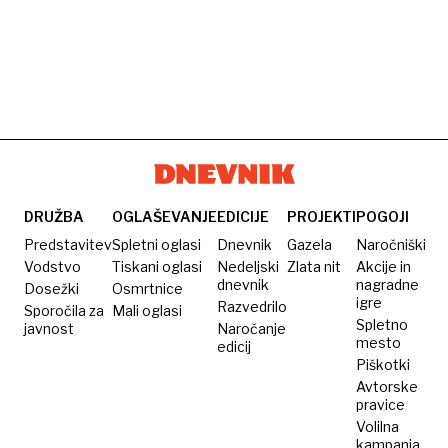
DRUŽBA
OGLAŠEVANJE
EDICIJE
PROJEKTI
POGOJI
Predstavitev
Spletni oglasi
Dnevnik
Gazela
Naročniški
Vodstvo
Tiskani oglasi
Nedeljski
Zlata nit
Akcije in
dnevnik
nagradne
Dosežki
Osmrtnice
igre
Razvedrilo
Sporočila za
Mali oglasi
Spletno
javnost
Naročanje
mesto
edicij
Piškotki
Avtorske
pravice
Volilna
kampanja