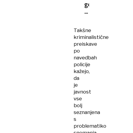
gole
otroke,
kamero
skril
Takšne
v
kriminalistične
očala
preiskave
po
navedbah
policije
kažejo,
da
je
javnost
vse
bolj
seznanjena
s
problematiko
snemanja