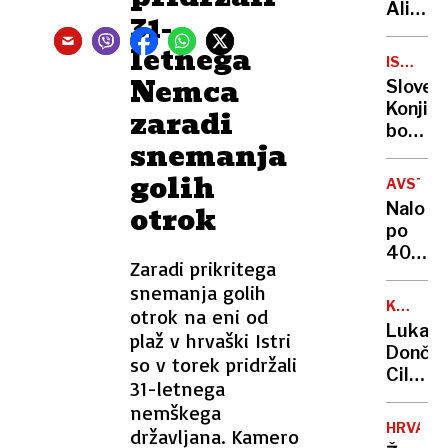
prijavlj
Ali
31-
tujce
veste,
letnega
kje
ISKALN
lahko
Nemca
AKCIJA
Sloven
parkir
Konjice
zaradi
svoje
bodite
motor
snemanja
pozorni
kolo?
po
golih
AVSTRI
poljih
otrok
Nalo
se
po
klati
40-
afriška
Zaradi prikritega
metrs
divja
snemanja golih
padcu
mačka
KOŠARK
otrok na eni od
rešili
AS
Luka
plaž v hrvaški Istri
s
Dončić
so v torek pridržali
heliko
Cilj
31-letnega
na
nemškega
evrop
HRVAŠK
državljana. Kamero
prvens