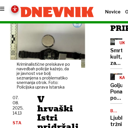
Novice
O
PRI
UKR
Smrton
kult,
zaradi
Kriminalistične preiskave po
katere
navedbah policije kažejo, da
je javnost vse bolj
narašč
KAZ
seznanjena s problematiko
število
snemanja otrok. Foto:
OV
Goljufij
Policijska uprava Istarska
amputa
Ponare
med
V
podpis
07.
vojaki
08.
lastnik
hrvaški
2025,
in na
BRALEC
14.13
Istri
OPOZAR
njihovi
Ljublj
naslovi
STA
pridržali
tržnica