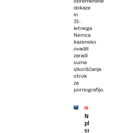
obremenilne
dokaze
in
31-
letnega
Nemca
kazensko
ovadili
zaradi
suma
izkoriščanja
otrok
za
pornografijo.
ISTRA
Na
plaži
snemal