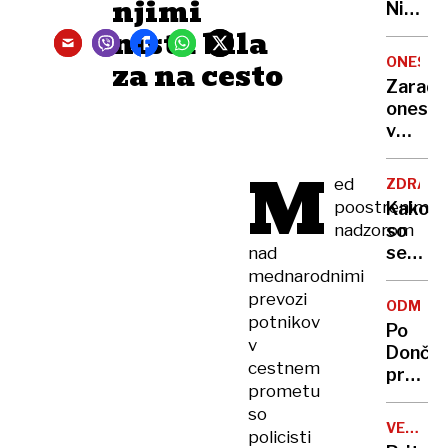
njimi
Nikoli
nisem
nista bila
pomisli
ONESNA
za na cesto
da je
Zaradi
to v
onesna
moji
v
Ljublja
delu
sploh
M
Logat
ed
mogoč
ZDRAVS
voda
poostrenim
Kako
nepitn
nadzorom
so
se
nad
zasuka
mednarodnimi
cilji
prevozi
ODMEV
Golobo
potnikov
Po
vlade
v
Dončić
cestnem
prodaji
prometu
Karma
so
je
VELIKA
policisti
psica,
BRITANI