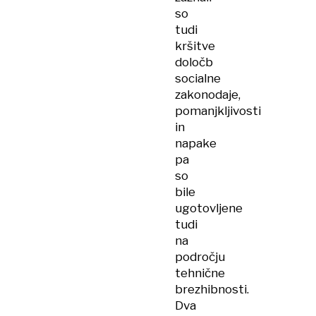
so
tudi
kršitve
določb
socialne
zakonodaje,
pomanjkljivosti
in
napake
pa
so
bile
ugotovljene
tudi
na
področju
tehnične
brezhibnosti.
Dva