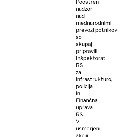
Poostren
nadzor
nad
mednarodnimi
prevozi potnikov
so
skupaj
pripravili
Inšpektorat
RS
za
infrastrukturo,
policija
in
Finančna
uprava
RS.
V
usmerjeni
akciji