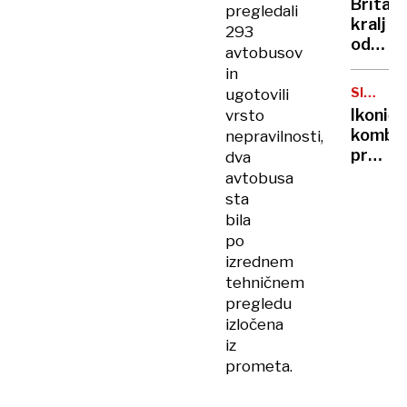
Britan
pregledali
Nico
kralj
293
pa
odpove
avtobusov
njen
obvezn
sin
in
zaradi
SIMBOL
ugotovili
strans
HIPIJEV
Ikoničn
vrsto
učinko
kombi
nepravilnosti,
zdravlj
praznu
dva
raka
75.
avtobusa
rojstni
sta
dan
bila
po
izrednem
tehničnem
pregledu
izločena
iz
prometa.