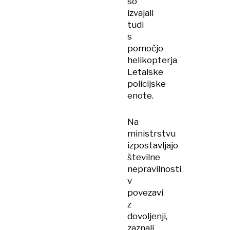
so
izvajali
tudi
s
pomočjo
helikopterja
Letalske
policijske
enote.
Na
ministrstvu
izpostavljajo
številne
nepravilnosti
v
povezavi
z
dovoljenji,
zaznali