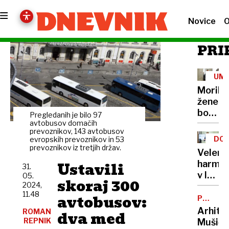
Novice
O
PRI
UM
Morile
žene
bo
Pregledanih je bilo 97
sedel
avtobusov domačih
prevoznikov, 143 avtobusov
21
DOB
evropskih prevoznikov in 53
let
prevoznikov iz tretjih držav.
PRO
Velenj
Ustavili
harmon
31.
v lov
05.
skoraj 300
2024,
na
11.48
avtobusov:
nov
POTNIŠK
CENTER
Guinne
Arhite
ROMAN
dva med
rekord
REPNIK
Mušič: