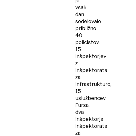
je
vsak
dan
sodelovalo
približno
40
policistov,
15
inšpektorjev
z
inšpektorata
za
infrastrukturo,
15
uslužbencev
Fursa,
dva
inšpektorja
inšpektorata
za