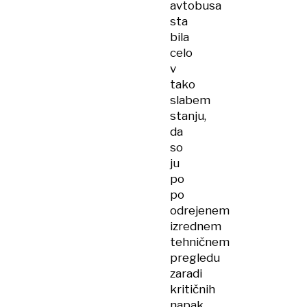
avtobusa
sta
bila
celo
v
tako
slabem
stanju,
da
so
ju
po
po
odrejenem
izrednem
tehničnem
pregledu
zaradi
kritičnih
napak