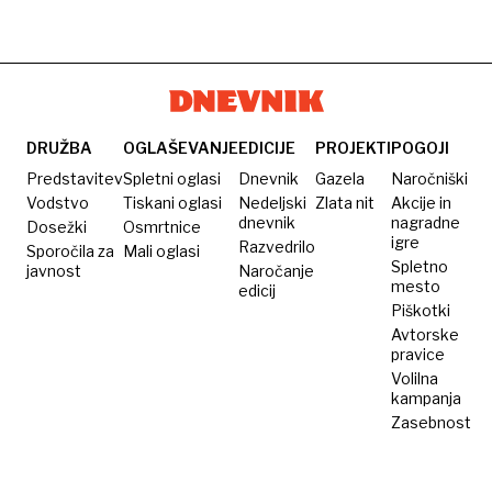
DRUŽBA
OGLAŠEVANJE
EDICIJE
PROJEKTI
POGOJI
Predstavitev
Spletni oglasi
Dnevnik
Gazela
Naročniški
Vodstvo
Tiskani oglasi
Nedeljski
Zlata nit
Akcije in
dnevnik
nagradne
Dosežki
Osmrtnice
igre
Razvedrilo
Sporočila za
Mali oglasi
Spletno
javnost
Naročanje
mesto
edicij
Piškotki
Avtorske
pravice
Volilna
kampanja
Zasebnost