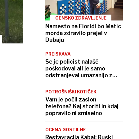
GENSKO ZDRAVLJENJE
Namesto na Floridi bo Matic
morda zdravilo prejel v
Dubaju
PREISKAVA
Se je policist nalašč
poškodoval ali je samo
odstranjeval umazanijo z
roke?
POTROŠNIŠKI KOTIČEK
Vam je počil zaslon
telefona? Kaj storiti in kdaj
popravilo ni smiselno
OCENA GOSTILNE
Restavracija Kabaj: Ruski