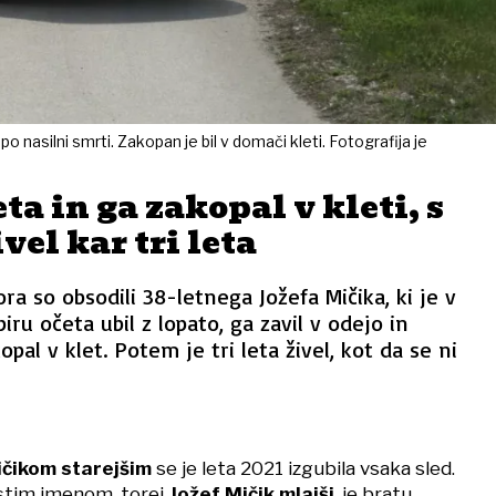
 po nasilni smrti. Zakopan je bil v domači kleti. Fotografija je
ta in ga zakopal v kleti, s
vel kar tri leta
ra so obsodili 38-letnega Jožefa Mičika, ki je v
iru očeta ubil z lopato, ga zavil v odejo in
pal v klet. Potem je tri leta živel, kot da se ni
čikom starejšim
se je leta 2021 izgubila vsaka sled.
istim imenom, torej
Jožef Mičik mlajši
, je bratu,