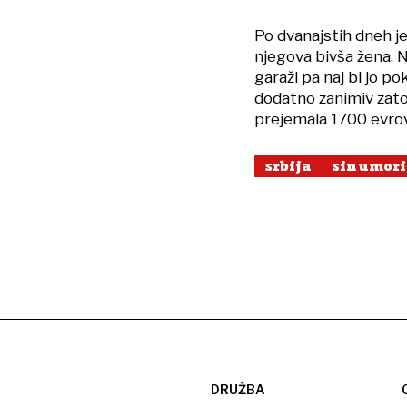
Po dvanajstih dneh je 
njegova bivša žena. Na
garaži pa naj bi jo po
dodatno zanimiv zato, 
prejemala 1700 evrov
srbija
sin umori
DRUŽBA