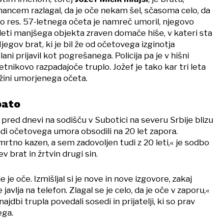
ancem razlagal, da je oče nekam šel, sčasoma celo, da
bilo res. 57-letnega očeta je namreč umoril, njegovo
leti manjšega objekta zraven domače hiše, v kateri sta
Njegov brat, ki je bil že od očetovega izginotja
lani prijavil kot pogrešanega. Policija pa je v hišni
etnikovo razpadajoče truplo. Jožef je tako kar tri leta
ižini umorjenega očeta.
pato
pred dnevi na sodišču v Subotici na severu Srbije blizu
i očetovega umora obsodili na 20 let zapora.
rtno kazen, a sem zadovoljen tudi z 20 leti,« je sodbo
 brat in žrtvin drugi sin.
je je oče. Izmišljal si je nove in nove izgovore, zakaj
 javlja na telefon. Zlagal se je celo, da je oče v zaporu,«
najdbi trupla povedali sosedi in prijatelji, ki so prav
ega.