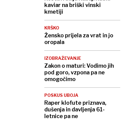
kaviar na briški vinski
kmetiji
KRŠKO
Žensko prijela za vrat in jo
oropala
IZOBRAŽEVANJE
Zakon o maturi: Vodimo jih
pod goro, vzpona pa ne
omogočimo
POSKUS UBOJA
Raper klofute priznava,
dušenja in davljenja 61-
letnice pa ne