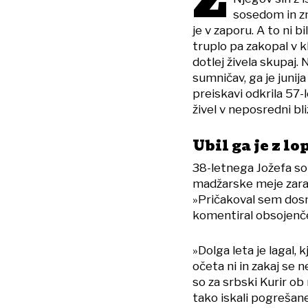
Z
sosedom in zn
je v zaporu. A to ni 
truplo pa zakopal v k
dotlej živela skupaj. 
sumničav, ga je junija 
preiskavi odkrila 57-l
živel v neposredni bl
Ubil ga je z lo
38-letnega Jožefa so 
madžarske meje zarad
»Pričakoval sem dosm
komentiral obsojenčev
»Dolga leta je lagal, k
očeta ni in zakaj se ne
so za srbski Kurir ob 
tako iskali pogrešan