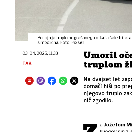
Policija je truplo pogrešanega odkrila šele tri leta
simbolična. Foto: Pixsell
Umoril oče
03. 04. 2025, 11.33
truplom ži
TAK
Na dvajset let zapo
domači hiši po prep
njegovo truplo zako
nič zgodilo.
a
Jožefom Mi
Njegov sin z 