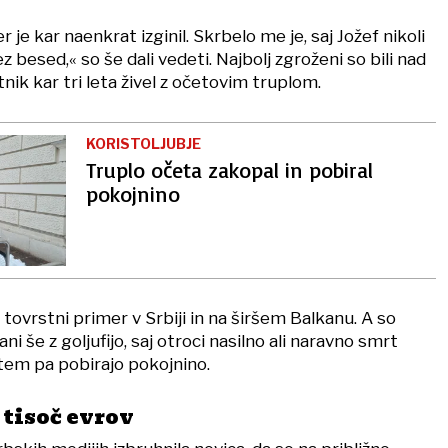
er je kar naenkrat izginil. Skrbelo me je, saj Jožef nikoli
ez besed,« so še dali vedeti. Najbolj zgroženi so bili nad
tnik kar tri leta živel z očetovim truplom.
KORISTOLJUBJE
Truplo očeta zakopal in pobiral
pokojnino
 tovrstni primer v Srbiji in na širšem Balkanu. A so
ni še z goljufijo, saj otroci nasilno ali naravno smrt
otem pa pobirajo pokojnino.
 tisoč evrov