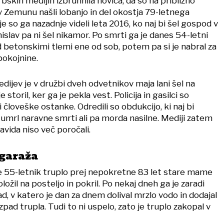
bskih medijih izbruhnila novica, da so na približno
v Zemunu našli lobanjo in del okostja 79-letnega
 so ga nazadnje videli leta 2016, ko naj bi šel gospod v
islav pa ni šel nikamor. Po smrti ga je danes 54-letni
d betonskimi tlemi ene od sob, potem pa si je nabral za
pokojnine.
dijev je v družbi dveh odvetnikov maja lani šel na
 je storil, ker ga je pekla vest. Policija in gasilci so
i človeške ostanke. Odredili so obdukcijo, ki naj bi
i umrl naravne smrti ali pa morda nasilne. Mediji zatem
vida niso več poročali.
 garaža
 je 55-letnik truplo prej nepokretne 83 let stare mame
ložil na posteljo in pokril. Po nekaj dneh ga je zaradi
d, v katero je dan za dnem dolival mrzlo vodo in dodajal
azpad trupla. Tudi to ni uspelo, zato je truplo zakopal v