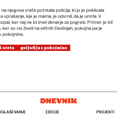
na njegova vrata potrkala policija, ki jo je poklicala
 vprašanje, kje je mama, je odvrnil, da je umrla. V
kopal, ker naj ne bi imel denarja za pogreb. Primer je bil
ker so vsi živeli na elitnih Dedinjah, pokojna pa je
 pokojnine.
l očeta
goljufija s pokojnino
OGLAŠEVANJE
EDICIJE
PROJEKTI