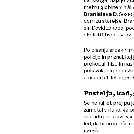
Lanskega maja je v sr
metru globine v hiši 
Branislava D.
Sosedje
dom za starejše. Bran
sin David zakopal po
okoli 40 tisoč evrov 
Po pisanju srbskih me
policijo in priznal, kaj
prekopali hišo in našl
pokazala, ali je mošk
o usodi 54-letnega Da
Postelja, kad,
Še nekaj let prej pa
zamotal v rjuho, ga po
smradu prestavil v ka
led, da bi preprečil r
garaži.