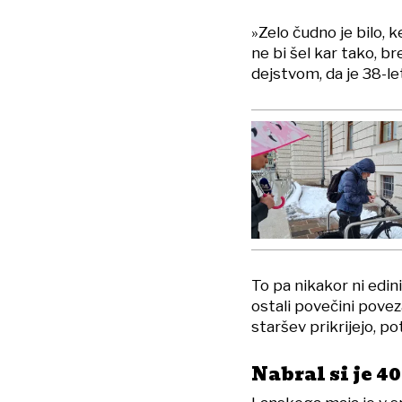
»Zelo čudno je bilo, k
ne bi šel kar tako, br
dejstvom, da je 38-le
To pa nikakor ni edini
ostali povečini poveza
staršev prikrijejo, p
Nabral si je 40