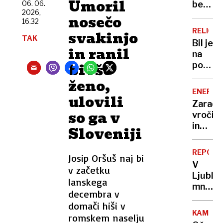
Umoril
plohe
06. 06.
belih
2026,
in
grških
nosečo
16.32
neviht
hiš:
RELIGIJ
svakinjo
razlog
TAK
Bil je
vas
in ranil
na
bo
bivšo
poti
presen
do
ženo,
vrha,
ENERGE
ulovili
nato
Zaradi
je
so ga v
vročin
izginil
in
Sloveniji
iz
suše
Hollyw
tudi
»Nise
REPORT
Josip Oršuš naj bi
manj
želel
V
v začetku
elektri
biti
Ljublja
od
lanskega
Tom
množič
kod
decembra v
Cruise
na
in po
domači hiši v
razgov
kakšni
KAMNIK
romskem naselju
za