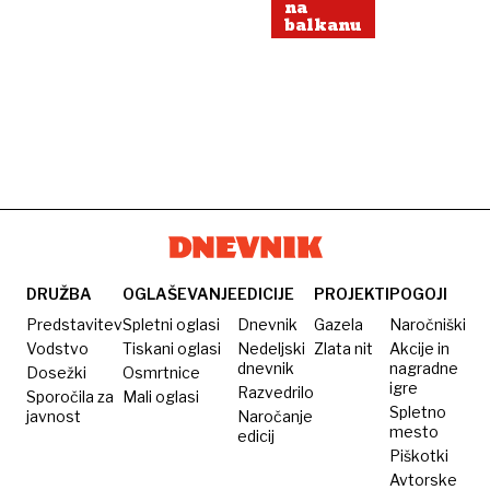
na
balkanu
DRUŽBA
OGLAŠEVANJE
EDICIJE
PROJEKTI
POGOJI
Predstavitev
Spletni oglasi
Dnevnik
Gazela
Naročniški
Vodstvo
Tiskani oglasi
Nedeljski
Zlata nit
Akcije in
dnevnik
nagradne
Dosežki
Osmrtnice
igre
Razvedrilo
Sporočila za
Mali oglasi
Spletno
javnost
Naročanje
mesto
edicij
Piškotki
Avtorske