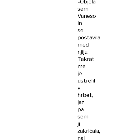
»Objela
sem
Vaneso
in
se
postavila
med
njiju.
Takrat
me
je
ustrelil
v
hrbet,
jaz
pa
sem
ji
zakričala,
naj