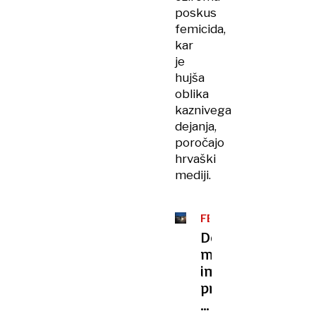
poskus
femicida,
kar
je
hujša
oblika
kaznivega
dejanja,
poročajo
hrvaški
mediji.
FEMICID
Domnevni
morilec
imel
pri
sebi