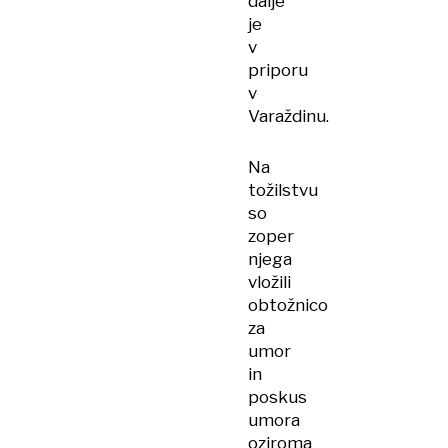
dalje
je
v
priporu
v
Varaždinu.
Na
tožilstvu
so
zoper
njega
vložili
obtožnico
za
umor
in
poskus
umora
oziroma