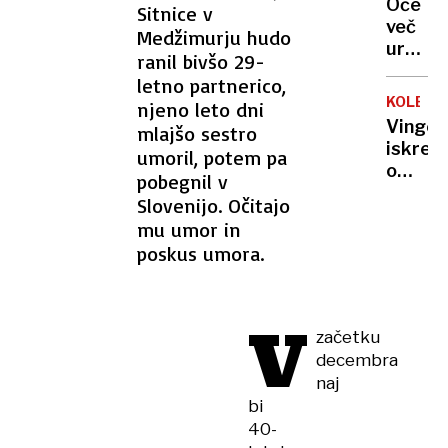
cenah
Oče
Sitnice v
družbo
prihaja
več
Medžimurju hudo
Emirat
v
ur
a
ranil bivšo 29-
Sloveni
ponoči
čaka
letno partnerico,
zadrže
jih
KOLESA
njeno leto dni
otroka
zahtev
Vingeg
mlajšo sestro
in
pot
iskren
umoril, potem pa
grozil
do
o
pobegnil v
z
sanjsk
Pogača
orožje
Slovenijo. Očitajo
službe
»Ne
mu umor in
morem
poskus umora.
storiti
ničesa
več«
V
Lahko
začetku
bi
decembra
šel
naj
tudi
bi
na
40-
Luno