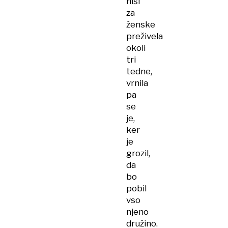
hiši
za
ženske
preživela
okoli
tri
tedne,
vrnila
pa
se
je,
ker
je
grozil,
da
bo
pobil
vso
njeno
družino.