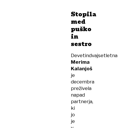
nož,
pištolo
Stopila
in
med
puško
puško
in
sestro
Devetindvajsetletna
Merima
Kalanjoš
je
decembra
preživela
napad
partnerja,
ki
jo
je
v