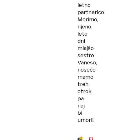
letno
partnerico
Merimo,
njeno
leto
dni
mlajšo
sestro
Vaneso,
nosečo
mamo
treh
otrok,
pa
naj
bi
umoril.
FEMICID