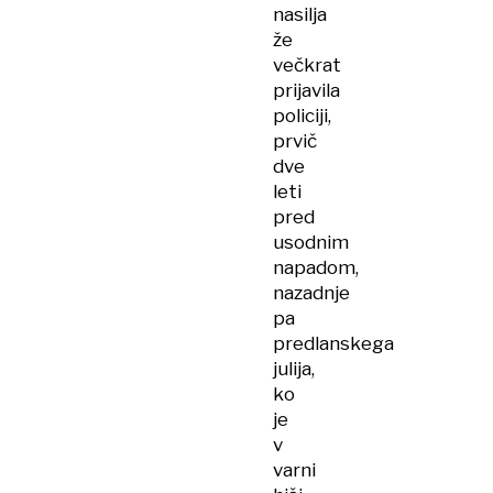
da
nasilja
bo
že
pobil
večkrat
vso
prijavila
družino
policiji,
prvič
dve
leti
pred
usodnim
napadom,
nazadnje
pa
predlanskega
julija,
ko
je
v
varni