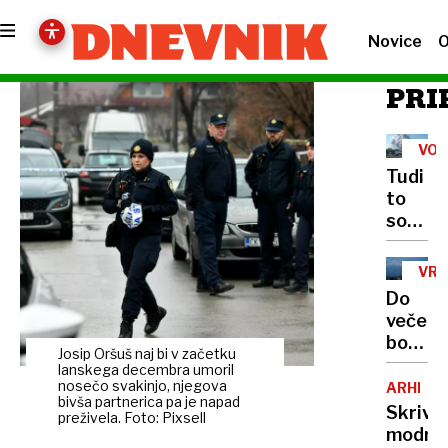
Novice
O
PRI
VOJ
Tudi
to
so
posled
ukrajin
VR
napado
Do
Rusija
večera
pred
bodo
valom
Josip Oršuš naj bi v začetku
od
lanskega decembra umoril
bankro
severa
nosečo svakinjo, njegova
ARHITE
zaradi
bivša partnerica pa je napad
začele
Skrivn
neplač
preživela. Foto: Pixsell
nastaja
modro
kredit