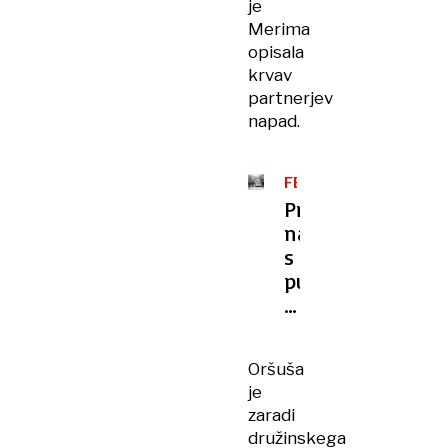
je
Merima
opisala
krvav
partnerjev
napad.
FEMICID
Preživela
napad
s
puško,
noseča
sestra
pa
Oršuša
ne:
je
grozil
zaradi
je,
družinskega