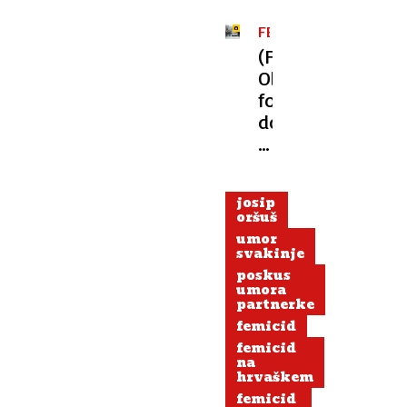
FEMICID
(FOTO)
Objavili
fotografijo
domnevnega
morilca,
iščejo
ga
josip
tudi
oršuš
v
umor
Sloveniji
svakinje
poskus
umora
partnerke
femicid
femicid
na
hrvaškem
femicid