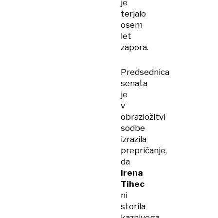
je
terjalo
osem
let
zapora.
Predsednica
senata
je
v
obrazložitvi
sodbe
izrazila
prepričanje,
da
Irena
Tihec
ni
storila
kaznivega