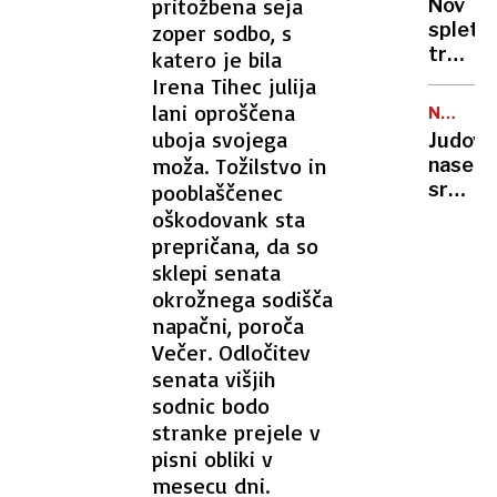
pritožbena seja
Nov
poletni
spletni
zoper sodbo, s
požari
trend
katero je bila
vse
skrbi
Irena Tihec julija
hujši?
stroko
lani oproščena
NEZAKO
osamlj
NASELB
uboja svojega
Judovs
postaj
moža. Tožilstvo in
naselje
zažele
sredi
pooblaščenec
življen
noči
oškodovank sta
slog
požgal
prepričana, da so
palest
sklepi senata
vas
okrožnega sodišča
na
napačni, poroča
Zahod
Večer. Odločitev
bregu,
senata višjih
več
sodnic bodo
ranjeni
stranke prejele v
pisni obliki v
mesecu dni.