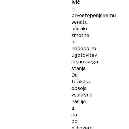
Ivič
je
prvostopenjskemu
senatu
očitalo
zmotno
in
nepopolno
ugotovitev
dejanskega
stanja.
Da
tožilstvo
obsoja
vsakršno
nasilje,
a
da
po
njihovem