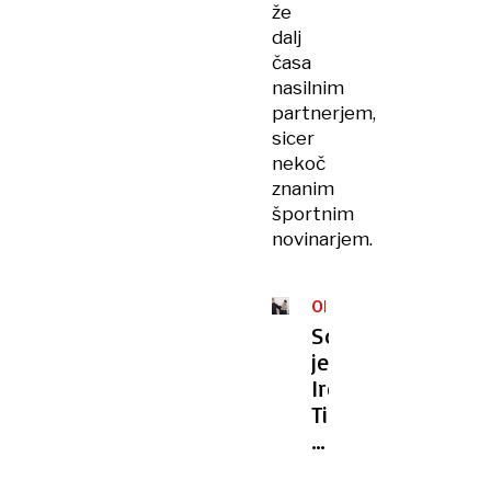
že
dalj
časa
nasilnim
partnerjem,
sicer
nekoč
znanim
športnim
novinarjem.
OPROŠČENA
Sodišče
je
Ireno
Tihec
oprostilo
očitkov