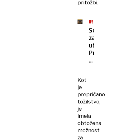
pritožbi.
IRENA
TIHEC
Sojenje
za
uboj:
Priče
o
ljubosumju,
žaljivkah
Kot
in
je
nasilju
prepričano
pokojnega
tožilstvo,
je
imela
obtožena
možnost
za