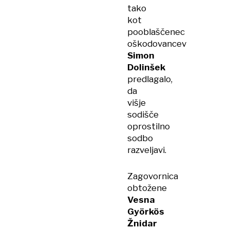
tako
kot
pooblaščenec
oškodovancev
Simon
Dolinšek
predlagalo,
da
višje
sodišče
oprostilno
sodbo
razveljavi.
Zagovornica
obtožene
Vesna
Györkös
Žnidar