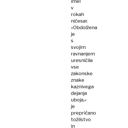
imel
v
rokah
ničesar.
»Obdolžena
je
s
svojim
ravnanjem
uresničila
vse
zakonske
znake
kaznivega
dejanja
uboja,«
je
prepričano
tožilstvo
in