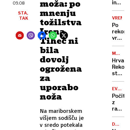
moža: po
in
09.08
grozil
mnenju
STA,
z
VREME
TAK
tožilstva
nožem,
Po
v
Irena
rekor
zapor
Tihec ni
vročin
mu
valu
bila
ne
bomo
bo
MAGNIT
dovolj
končno
3,3
treba
Hrvašk
dočaka
ogrožena
Reko
ohladi
strese
za
potres
uporabo
čutili
EVROPA
smo
noža
GORI
Počitn
ga
z
tudi
razgl
Na mariborskem
v
na
višjem sodišču je
Sloveni
požar:
v sredo potekala
DRUŽBE
postaj
OMREŽJ