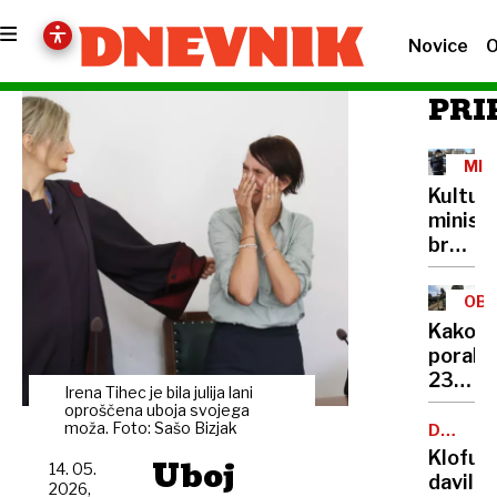
Novice
O
PRI
MIN
IN
Kultur
PRE
minist
brez
lastne
šoferja
OB
Cigler
Kako
Kralj
porabit
za
236
avto
Irena Tihec je bila julija lani
milijon
oproščena uboja svojega
plačuj
v
moža. Foto: Sašo Bizjak
DRUŽIN
najvišj
NASILJE
štirih
Klofuta
Uboj
bonite
14. 05.
mesec
davil
2026,