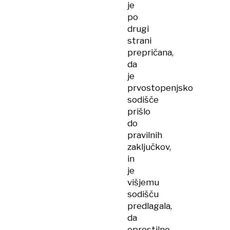
je
po
drugi
strani
prepričana,
da
je
prvostopenjsko
sodišče
prišlo
do
pravilnih
zaključkov,
in
je
višjemu
sodišču
predlagala,
da
oprostilno