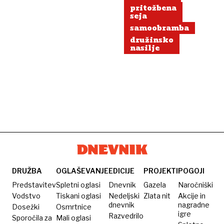
pritožbena
seja
samoobramba
družinsko
nasilje
DRUŽBA
OGLAŠEVANJE
EDICIJE
PROJEKTI
POGOJI
Predstavitev
Spletni oglasi
Dnevnik
Gazela
Naročniški
Vodstvo
Tiskani oglasi
Nedeljski
Zlata nit
Akcije in
dnevnik
nagradne
Dosežki
Osmrtnice
igre
Razvedrilo
Sporočila za
Mali oglasi