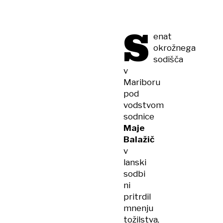
S
enat
okrožnega
sodišča
v
Mariboru
pod
vodstvom
sodnice
Maje
Balažič
v
lanski
sodbi
ni
pritrdil
mnenju
tožilstva,