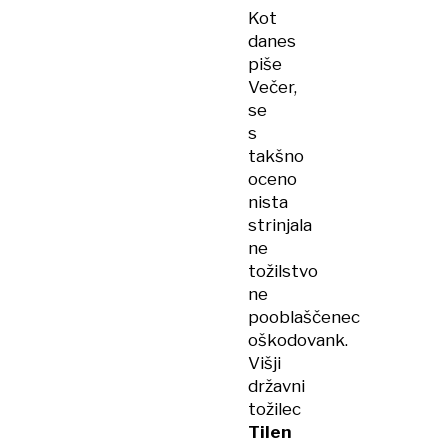
o
Kot
uboju
danes
moža:
piše
"Napadeni
Večer,
se
se
ima
s
pravico
takšno
braniti"
oceno
nista
strinjala
ne
tožilstvo
ne
pooblaščenec
oškodovank.
Višji
državni
tožilec
Tilen