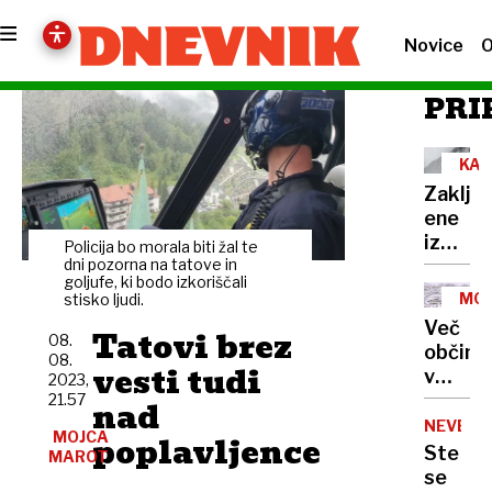
Novice
O
PRI
KAM
SAV
Zaklju
ALP
ene
izmed
Policija bo morala biti žal te
najzah
dni pozorna na tatove in
goljufe, ki bodo izkoriščali
reševa
MO
stisko ljudi.
akcij
SNE
Več
Tatovi brez
08.
občin
08.
vesti tudi
v
2023,
BiH
21.57
nad
zaradi
NEVERJ
MOJCA
poplavljence
snega
Ste
MAROT
razglas
se