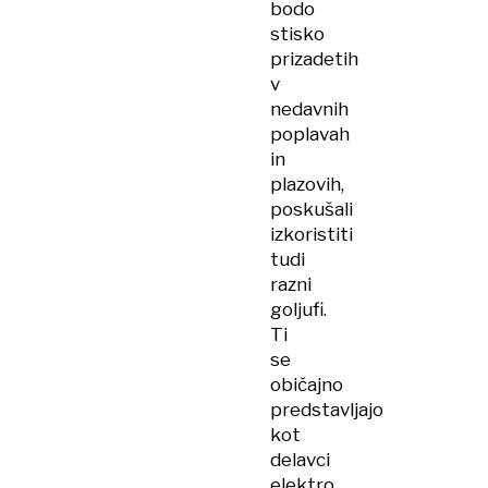
bodo
stisko
prizadetih
v
nedavnih
poplavah
in
plazovih,
poskušali
izkoristiti
tudi
razni
goljufi.
Ti
se
običajno
predstavljajo
kot
delavci
elektro,