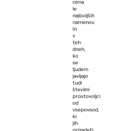
nima
le
najboljših
namenov.
In
v
teh
dneh,
ko
se
ljudem
javljajo
tudi
številni
prostovoljci
od
vsepovsod,
ki
jih
prizadeti