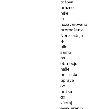
tatove
prazne
hiše
in
nezavarovano
premoženje.
Nenazadnje
je
bilo
samo
na
območju
naše
policijske
uprave
od
petka
do
včeraj
evakuiranih