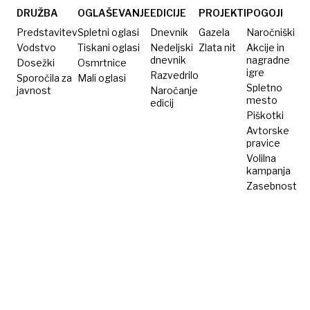
DRUŽBA
OGLAŠEVANJE
EDICIJE
PROJEKTI
POGOJI
Predstavitev
Spletni oglasi
Dnevnik
Gazela
Naročniški
Vodstvo
Tiskani oglasi
Nedeljski
Zlata nit
Akcije in
dnevnik
nagradne
Dosežki
Osmrtnice
igre
Razvedrilo
Sporočila za
Mali oglasi
Spletno
javnost
Naročanje
mesto
edicij
Piškotki
Avtorske
pravice
Volilna
kampanja
Zasebnost