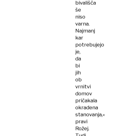
bivališča
še
niso
varna.
Najmanj
kar
potrebujejo
je,
da
bi
jih
ob
vrnitvi
domov
pričakala
okradena
stanovanja,«
pravi
Rožej.
Tudi