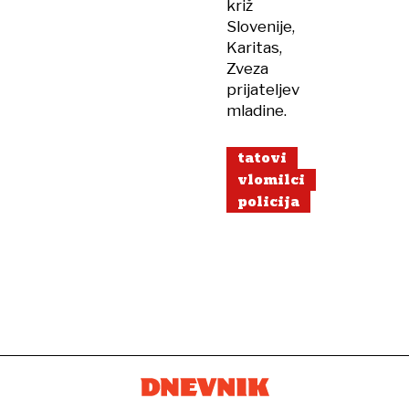
križ
Slovenije,
Karitas,
Zveza
prijateljev
mladine.
tatovi
vlomilci
policija