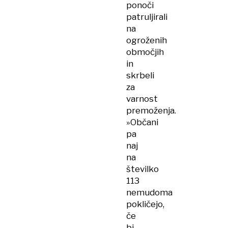
ponoči
patruljirali
na
ogroženih
območjih
in
skrbeli
za
varnost
premoženja.
»Občani
pa
naj
na
številko
113
nemudoma
pokličejo,
če
bi