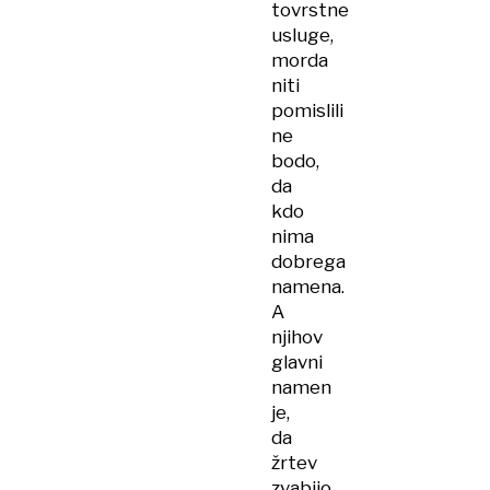
tovrstne
usluge,
morda
niti
pomislili
ne
bodo,
da
kdo
nima
dobrega
namena.
A
njihov
glavni
namen
je,
da
žrtev
zvabijo