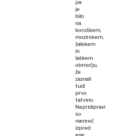
pa
je
bilo
na
koroškem,
mozirskem,
žalskem
in
laškem
območju,
že
zaznali
tudi
prvo
tatvino.
Nepridipravi
so
namreč
izpred
ene