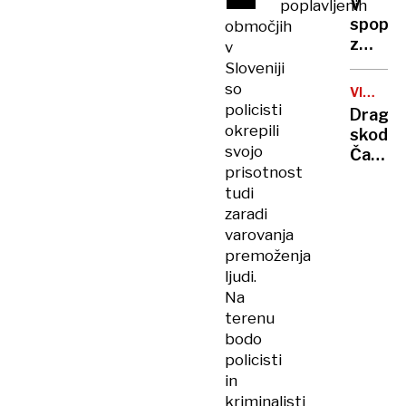
V
poplavljenih
v
spopad
območjih
Kranjs
z
v
Gori
novimi
Sloveniji
sirskim
so
VIŠJE
varnos
CENE
policisti
Drago
silami
okrepili
skodeli
ubitih
svojo
Časi
več
prisotnost
poceni
ljudi
tudi
kave
zaradi
so
minili!
varovanja
premoženja
ljudi.
Na
terenu
bodo
policisti
in
kriminalisti