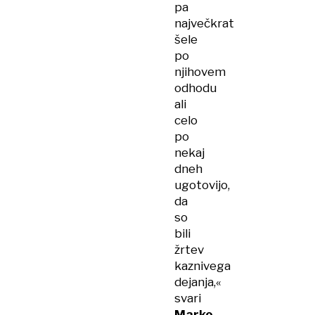
pa
največkrat
šele
po
njihovem
odhodu
ali
celo
po
nekaj
dneh
ugotovijo,
da
so
bili
žrtev
kaznivega
dejanja,«
svari
Marko