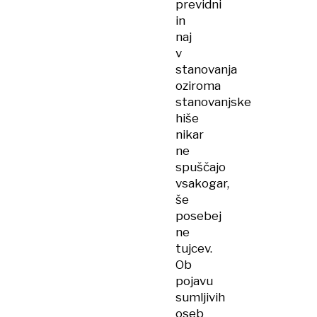
previdni
in
naj
v
stanovanja
oziroma
stanovanjske
hiše
nikar
ne
spuščajo
vsakogar,
še
posebej
ne
tujcev.
Ob
pojavu
sumljivih
oseb