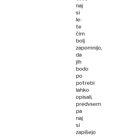
naj
si
le-
te
čim
bolj
zapomnijo,
da
jih
bodo
po
potrebi
lahko
opisali,
predvsem
pa
naj
si
zapišejo