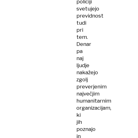
policiji
svetujejo
previdnost
tudi
pri
tem.
Denar
pa
naj
ljudje
nakažejo
zgolj
preverjenim
največjim
humanitarnim
organizacijam,
ki
jih
poznajo
in