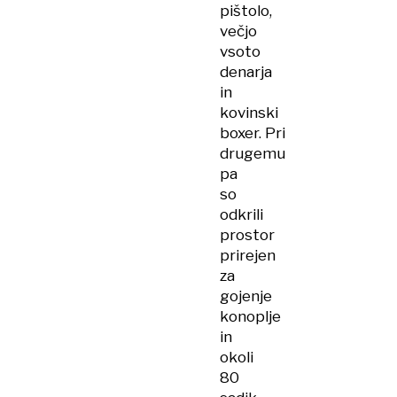
pištolo,
večjo
vsoto
denarja
in
kovinski
boxer. Pri
drugemu
pa
so
odkrili
prostor
prirejen
za
gojenje
konoplje
in
okoli
80