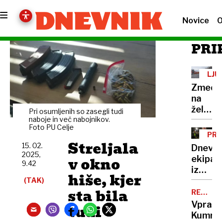
Novice
O
PRI
LJU
Zmeda
na
železni
Pri osumljenih so zasegli tudi
postaji
naboje in več nabojnikov.
Foto PU Celje
Kako
PRO
naj
Streljala
15. 02.
Dnevni
potniki
2025,
v okno
ekipa
pridejo
9.42
iz
do
hiše, kjer
Kraguj
(TAK)
dveh
sta bila
Študen
REGULA
začasn
CEN
si
Vprašlj
tudi
perono
želijo
Kumro