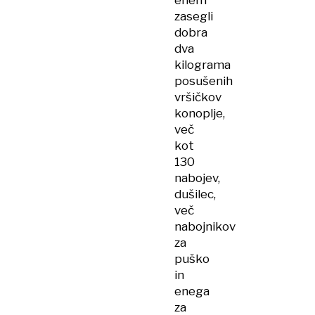
enem
zasegli
dobra
dva
kilograma
posušenih
vršičkov
konoplje,
več
kot
130
nabojev,
dušilec,
več
nabojnikov
za
puško
in
enega
za