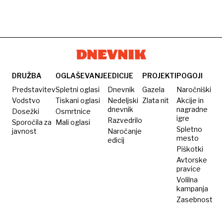
DRUŽBA
OGLAŠEVANJE
EDICIJE
PROJEKTI
POGOJI
Predstavitev
Spletni oglasi
Dnevnik
Gazela
Naročniški
Vodstvo
Tiskani oglasi
Nedeljski
Zlata nit
Akcije in
dnevnik
nagradne
Dosežki
Osmrtnice
igre
Razvedrilo
Sporočila za
Mali oglasi
Spletno
javnost
Naročanje
mesto
edicij
Piškotki
Avtorske
pravice
Volilna
kampanja
Zasebnost