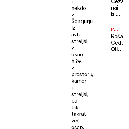
Cezar
je
varuhi
NASILJE
naj
nekdo
narave
bi
v
ne
izsiljev
Šentjurju
želijo
ljublja
iz
niti
POKAL
podjet
avta
SLOVENI
koment
Košarka
Hajdar
streljal
Cedevi
v
Olimpi
okno
v
hiše,
finalu
v
pokala
prostoru,
premag
Krko
kamor
s
je
102:71
streljal,
pa
bilo
takrat
več
oseb,