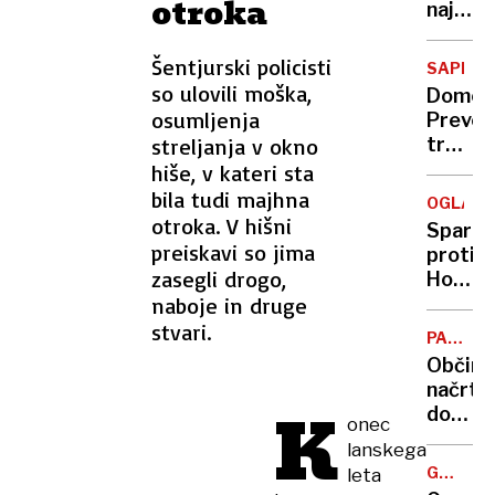
otroka
le
najnižj
živeti
položn
v
Šentjurski policisti
SAPPO
boljši
so ulovili moška,
Domen
državi
osumljenja
Prevc
streljanja v okno
tretji,
Kobaja
hiše, v kateri sta
slavil
bila tudi majhna
OGLAŠE
s
otroka. V hišni
Spar
skoraj
preiskavi so jima
proti
20
zasegli drogo,
Hoferj
točkam
naboje in druge
Napak
naskok
v
stvari.
PARK
zapisn
TIVOLI
Občins
načrta
K
dogodk
onec
dovolje
lanskega
v
GROŽNJ
leta
Tivoliju
IN