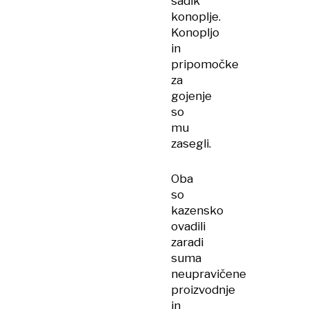
sadik
konoplje.
Konopljo
in
pripomočke
za
gojenje
so
mu
zasegli.
Oba
so
kazensko
ovadili
zaradi
suma
neupravičene
proizvodnje
in