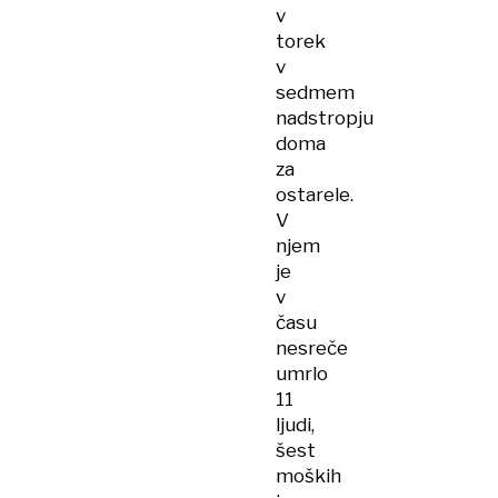
v
torek
v
sedmem
nadstropju
doma
za
ostarele.
V
njem
je
v
času
nesreče
umrlo
11
ljudi,
šest
moških