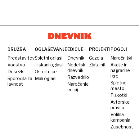
DRUŽBA
OGLAŠEVANJE
EDICIJE
PROJEKTI
POGOJI
Predstavitev
Spletni oglasi
Dnevnik
Gazela
Naročniški
Vodstvo
Tiskani oglasi
Nedeljski
Zlata nit
Akcije in
dnevnik
nagradne
Dosežki
Osmrtnice
igre
Razvedrilo
Sporočila za
Mali oglasi
Spletno
javnost
Naročanje
mesto
edicij
Piškotki
Avtorske
pravice
Volilna
kampanja
Zasebnost