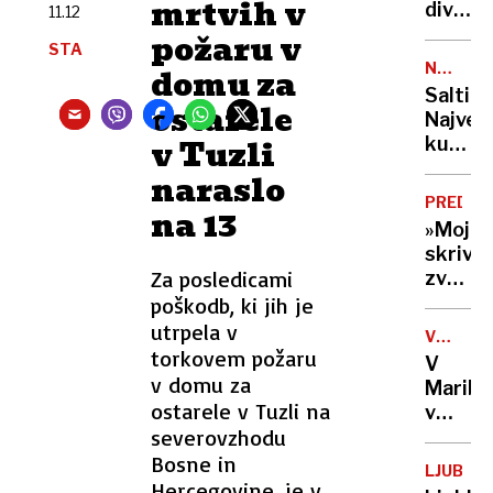
mrtvih v
aktivir
divjala
11.12
vojsko
s
požaru v
STA
hitrost
NEDELJ
domu za
140
KOSILO
Saltim
km/h
ostarele
Največ
in
v Tuzli
kulinar
vmes
prevar
naraslo
občeva
Rima,
PREDST
na 13
ki jo
»Moja
je
skrivno
obožev
Za posledicami
zvočni
tudi
spreho
poškodb, ki jih je
Churchi
ki iz
utrpela v
VZROK
igre
torkovem požaru
NI
V
izvabi
ZNAN
v domu za
Maribo
tudi
ostarele v Tuzli na
v
žalost
severovzhodu
požaru
poškod
Bosne in
LJUBLJ
dve
Hercegovine, je v