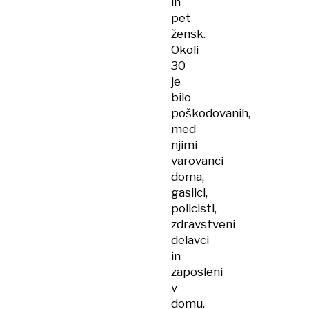
in
pet
žensk.
Okoli
30
je
bilo
poškodovanih,
med
njimi
varovanci
doma,
gasilci,
policisti,
zdravstveni
delavci
in
zaposleni
v
domu.