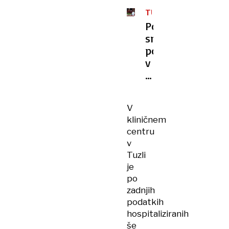
TUZLA
Po
smrtonosnem
požaru
v
domu
za
starejše
V
v
kliničnem
bolnišnici
centru
še
v
15
Tuzli
ljudi
je
po
zadnjih
podatkih
hospitaliziranih
še