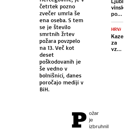
Ljublj
stanova
četrtek pozno
vinska
škoda
zvečer umrla še
pot:
v
ena oseba. S tem
Prazni
višini
se je število
vina,
najman
HRVAŠK
kulinar
smrtnih žrtev
60.00
Kazen
in
požara povzpelo
evrov
za
kultur
na 13. Več kot
vzgojit
v
deset
ki je
srcu
poškodovanih je
v
presto
še vedno v
šestle
vrgla
bolnišnici, danes
škatlo
poročajo mediji v
BiH.
P
ožar
je
izbruhnil