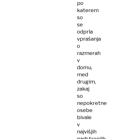
po
katerem
so
se
odprla
vprašanja
o
razmerah
v
domu,
med
drugim,
zakaj
so
nepokretne
osebe
bivale
v
najvišjih
nadstropjih,