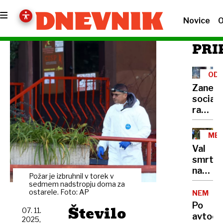
Novice
O
PRI
ODZ
NA
Zanema
ŠUT
socialn
ZA
razme
Romov
se
ME
nam
V
Val
TRG
je
smrton
vrnilo
napado
kot
Požar je izbruhnil v torek v
medve
sedmem nadstropju doma za
bumer
prisilil
ostarele. Foto: AP
NEMČIJ
Japons
Po
Število
07. 11.
da
avtoce
2025,