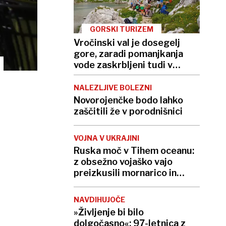
GORSKI TURIZEM
Vročinski val je dosegelj
gore, zaradi pomanjkanja
vode zaskrbljeni tudi v
kočah
NALEZLJIVE BOLEZNI
Novorojenčke bodo lahko
zaščitili že v porodnišnici
VOJNA V UKRAJINI
Ruska moč v Tihem oceanu:
z obsežno vojaško vajo
preizkusili mornarico in
balistične rakete
NAVDIHUJOČE
»Življenje bi bilo
dolgočasno«: 97-letnica z