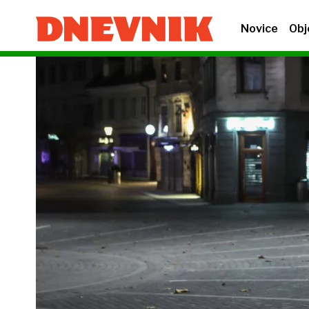
Novice
Obj