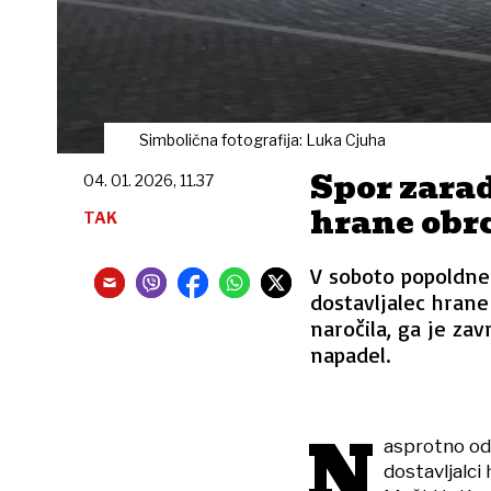
Simbolična fotografija: Luka Cjuha
Spor zarad
04. 01. 2026, 11.37
hrane obr
TAK
V soboto popoldne 
dostavljalec hrane 
naročila, ga je zavr
napadel.
N
asprotno od 
dostavljalci 