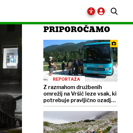
PRIPOROČAMO
REPORTAŽA
Z razmahom družbenih
omrežij na Vršič leze vsak, ki
potrebuje pravljično ozadje
za selfije