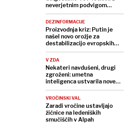
neverjetnim podvigom
podrla lastni rekord
DEZINFORMACIJE
Proizvodnja kriz: Putin je
našel novo orožje za
destabilizacijo evropskih
demokracij
V ZDA
Nekateri navdušeni, drugi
zgroženi: umetna
inteligenca ustvarila nove
viruse
VROČINSKI VAL
Zaradi vročine ustavljajo
žičnice na ledeniških
smučiščih v Alpah