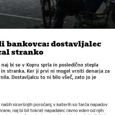
i bankovca: dostavljalec
cal stranko
naj bi se v Kopru sprla in posledično stepla
in stranka. Ker ji prvi ni mogel vrniti denarja za
nila. Dostavljalcu to ni bilo všeč, zato jo je
naših siceršnjih poročanj, v katerih so tarča napadov
hrane, naj bi bil tokrat napadalec ravno eden od njih.