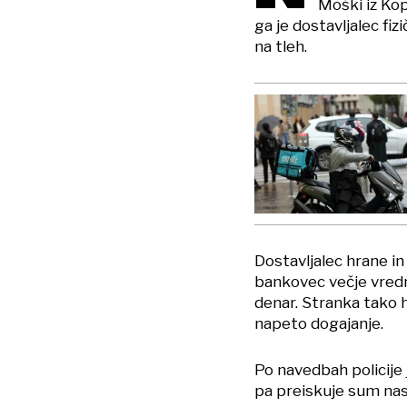
Moški iz Kop
ga je dostavljalec fizi
na tleh.
Dostavljalec hrane in 
bankovec večje vredno
denar. Stranka tako h
napeto dogajanje.
Po navedbah policije 
pa preiskuje sum nasi