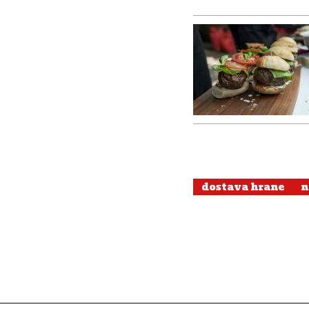
dostava hrane
n