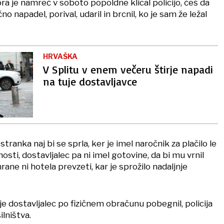
ra je namreč v soboto popoldne klical policijo, češ da
čno napadel, porival, udaril in brcnil, ko je sam že ležal
HRVAŠKA
V Splitu v enem večeru štirje napadi
na tuje dostavljavce
stranka naj bi se sprla, ker je imel naročnik za plačilo le
sti, dostavljalec pa ni imel gotovine, da bi mu vrnil
rane ni hotela prevzeti, kar je sprožilo nadaljnje
je dostavljalec po fizičnem obračunu pobegnil, policija
lništva.