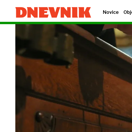
Novice
Obj