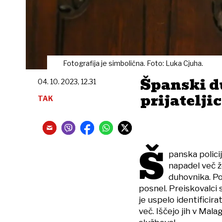
Fotografija je simbolična. Foto: Luka Cjuha.
Španski d
04. 10. 2023, 12.31
prijatelji
TAK
Š
panska policij
napadel več ž
duhovnika. Po
posnel. Preiskovalci 
je uspelo identificir
več. Iščejo jih v Malag