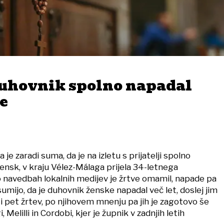
uhovnik spolno napadal
ce
a je zaradi suma, da je na izletu s prijatelji spolno
ensk, v kraju Vélez-Málaga prijela 34-letnega
 navedbah lokalnih medijev je žrtve omamil, napade pa
sumijo, da je duhovnik ženske napadal več let, doslej jim
ati pet žrtev, po njihovem mnenju pa jih je zagotovo še
i, Melilli in Cordobi, kjer je župnik v zadnjih letih