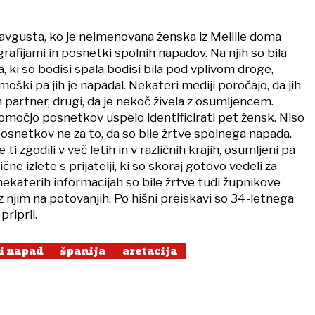
 avgusta, ko je neimenovana ženska iz Melille doma
grafijami in posnetki spolnih napadov. Na njih so bila
, ki so bodisi spala bodisi bila pod vplivom droge,
oški pa jih je napadal. Nekateri mediji poročajo, da jih
n partner, drugi, da je nekoč živela z osumljencem.
omočjo posnetkov uspelo identificirati pet žensk. Niso
osnetkov ne za to, da so bile žrtve spolnega napada.
e ti zgodili v več letih in v različnih krajih, osumljeni pa
zlične izlete s prijatelji, ki so skoraj gotovo vedeli za
ekaterih informacijah so bile žrtve tudi župnikove
le z njim na potovanjih. Po hišni preiskavi so 34-letnega
 priprli.
i napad
španija
aretacija