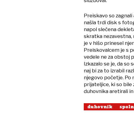
služboval.
Preiskavo so zagnali
našla trdi disk s foto
napol slečena dekleta
skratka nezavestna, m
je v hišo prinesel nje
Preiskovalcem je s p
vedele ne za obstoj p
Izkazalo se je, da so s
naj bi za to izrabil ra
njegovo početje. Po n
prijateljice, ki so bi
duhovnika aretirali in
duhovnik
spoln