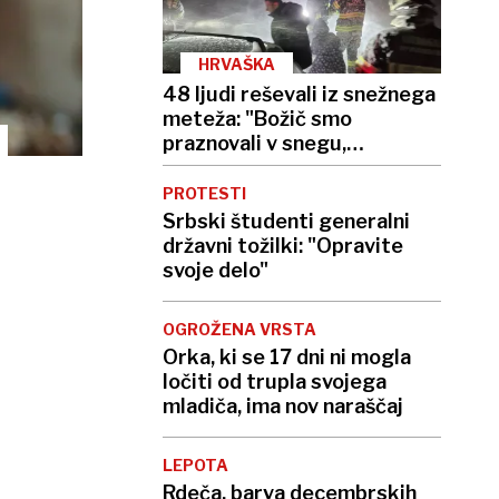
HRVAŠKA
48 ljudi reševali iz snežnega
meteža: "Božič smo
praznovali v snegu,
zmrznjeni, a srečni"
PROTESTI
Srbski študenti generalni
državni tožilki: "Opravite
svoje delo"
OGROŽENA VRSTA
Orka, ki se 17 dni ni mogla
ločiti od trupla svojega
mladiča, ima nov naraščaj
LEPOTA
Rdeča, barva decembrskih