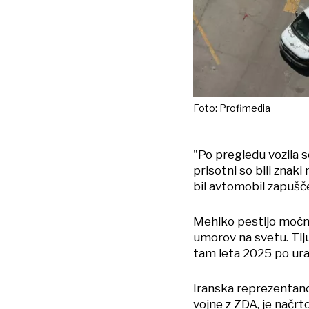
Foto: Profimedia
"Po pregledu vozila so
prisotni so bili znaki 
bil avtomobil zapušč
Mehiko pestijo močne
umorov na svetu. Tijua
tam leta 2025 po ura
Iranska reprezentanc
vojne z ZDA, je načrto