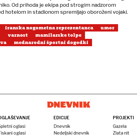
hiko. Od prihoda je ekipa pod strogim nadzorom
ed hotelom in stadionom spremljajo oboroženi vojaki.
iranska nogometna reprezentanca
umor
i
varnost
mamilarske tolpe
ava
mednarodni športni dogodki
OGLAŠEVANJE
EDICIJE
PROJEKTI
pletni oglasi
Dnevnik
Gazela
iskani oglasi
Nedeljski dnevnik
Zlata nit