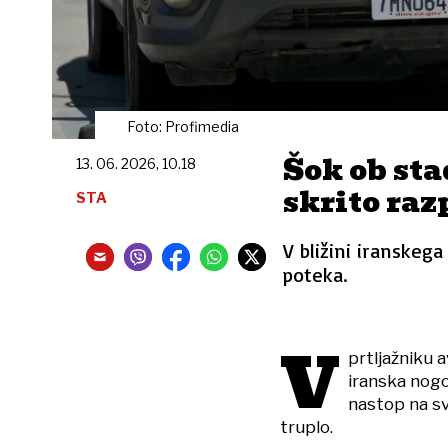
Foto: Profimedia
Šok ob sta
13. 06. 2026, 10.18
skrito raz
STA
V bližini iranskega
poteka.
V
prtljažniku a
iranska nogo
nastop na s
truplo.