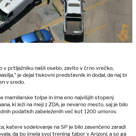
 v prtljažniku našli osebo, zavito v črno vrečko,
nasilja," je dejal tiskovni predstavnik in dodal, da naj bi
en v sredo.
 mamilarske tolpe in ima eno najvišjih stopenj
na, ki leži na meji z ZDA, je nevarno mesto, saj je bilo
dnih podatkih zabeleženih več kot 1200 umorov.
a, katere sodelovanje na SP je bilo zasenčeno zaradi
vala, da bo imela svoj trening tabor v Arizoni, a so ga