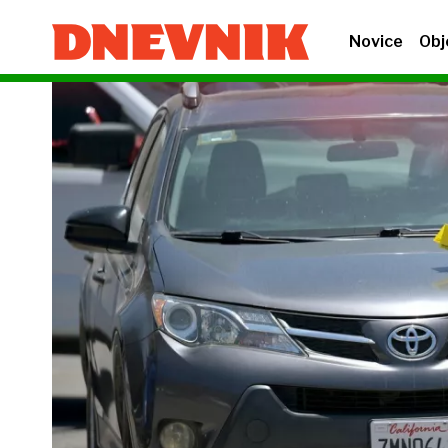
Novice
Obj