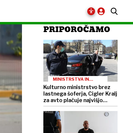
PRIPOROČAMO
MINISTRSTVA IN
PREVOZI
Kulturno ministrstvo brez
lastnega šoferja, Cigler Kralj
za avto plačuje najvišjo
boniteto