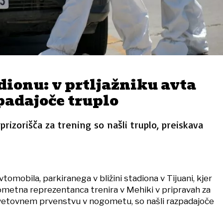
dionu: v prtljažniku avta
padajoče truplo
 prizorišča za trening so našli truplo, preiskava
vtomobila, parkiranega v bližini stadiona v Tijuani, kjer
metna reprezentanca trenira v Mehiki v pripravah za
vetovnem prvenstvu v nogometu, so našli razpadajoče