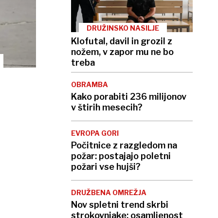
DRUŽINSKO NASILJE
Klofutal, davil in grozil z
nožem, v zapor mu ne bo
treba
OBRAMBA
Kako porabiti 236 milijonov
v štirih mesecih?
EVROPA GORI
Počitnice z razgledom na
požar: postajajo poletni
požari vse hujši?
DRUŽBENA OMREŽJA
Nov spletni trend skrbi
strokovnjake: osamljenost