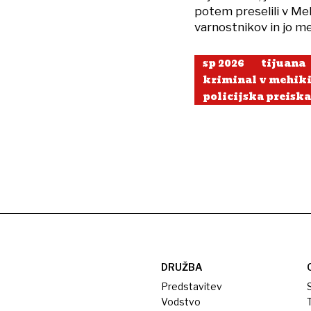
potem preselili v Me
varnostnikov in jo m
sp 2026
tijuana
kriminal v mehik
policijska preisk
DRUŽBA
Predstavitev
S
Vodstvo
T