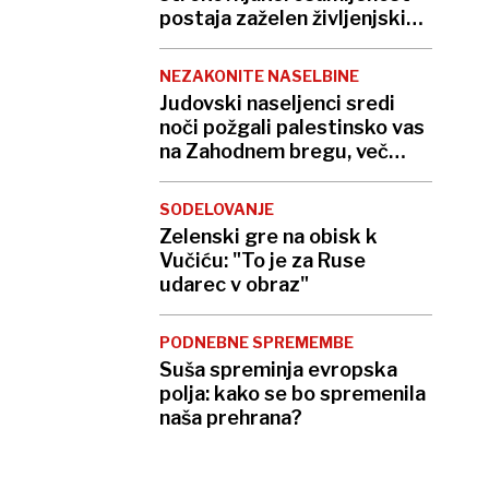
postaja zaželen življenjski
slog
NEZAKONITE NASELBINE
Judovski naseljenci sredi
noči požgali palestinsko vas
na Zahodnem bregu, več
ranjenih
SODELOVANJE
Zelenski gre na obisk k
Vučiću: "To je za Ruse
udarec v obraz"
PODNEBNE SPREMEMBE
Suša spreminja evropska
polja: kako se bo spremenila
naša prehrana?