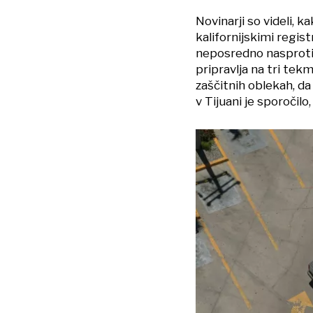
Novinarji so videli, ka
kalifornijskimi regis
neposredno nasproti s
pripravlja na tri tekm
zaščitnih oblekah, da 
v Tijuani je sporočilo