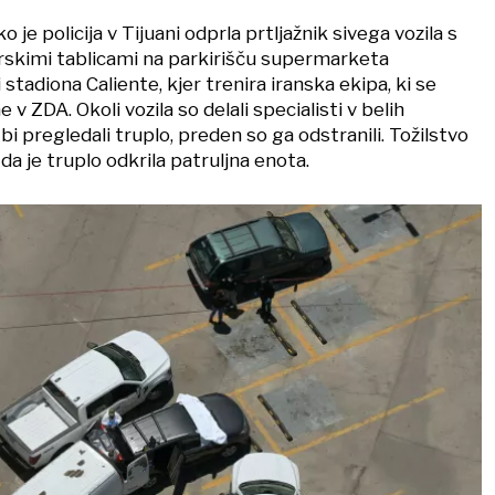
ko je policija v Tijuani odprla prtljažnik sivega vozila s
trskimi tablicami na parkirišču supermarketa
tadiona Caliente, kjer trenira iranska ekipa, ki se
e v ZDA. Okoli vozila so delali specialisti v belih
bi pregledali truplo, preden so ga odstranili. Tožilstvo
, da je truplo odkrila patruljna enota.