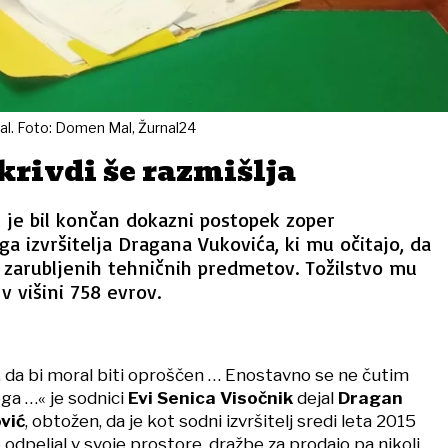
kal. Foto: Domen Mal, Žurnal24
krivdi še razmišlja
 je bil končan dokazni postopek zoper
 izvršitelja Dragana Vukovića, ki mu očitajo, da
aj zarubljenih tehničnih predmetov. Tožilstvo mu
v višini 758 evrov.
m, da bi moral biti oproščen … Enostavno se ne čutim
ega …« je sodnici
Evi Senica Visočnik
dejal
Dragan
vić
, obtožen, da je kot sodni izvršitelj sredi leta 2015
dpeljal v svoje prostore, dražbe za prodajo pa nikoli