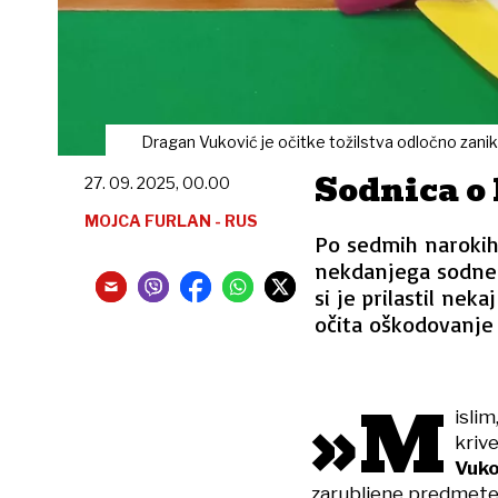
Dragan Vuković je očitke tožilstva odločno zani
Sodnica o 
27. 09. 2025, 00.00
MOJCA FURLAN - RUS
Po sedmih narokih
nekdanjega sodnega
si je prilastil nek
očita oškodovanje 
»M
isli
kriv
Vuko
zarubljene predmete o