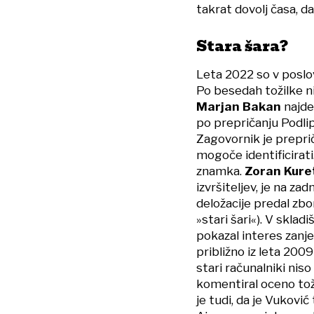
takrat dovolj časa, d
Stara šara?
Leta 2022 so v poslov
Po besedah tožilke ni
Marjan Bakan
najde
po prepričanju Podli
Zagovornik je prepriča
mogoče identificirat
znamka.
Zoran Kure
izvršiteljev, je na za
deložacije predal zbor
»stari šari«). V skladi
pokazal interes zanje
približno iz leta 200
stari računalniki niso
komentiral oceno toži
je tudi, da je Vukovi