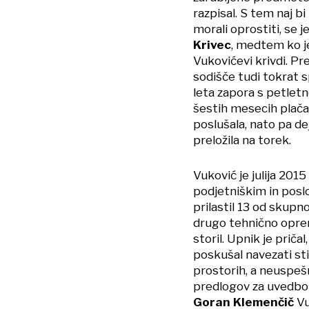
razpisal. S tem naj b
morali oprostiti, se 
Krivec
, medtem ko j
Vukovićevi krivdi. Pr
sodišče tudi tokrat 
leta zapora s petlet
šestih mesecih plača
poslušala, nato pa de
preložila na torek.
Vuković je julija 2015
podjetniškim in poslo
prilastil 13 od skupn
drugo tehnično oprem
storil. Upnik je priča
poskušal navezati sti
prostorih, a neuspešn
predlogov za uvedbo 
Goran Klemenčič
Vu