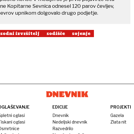
vine Kopitarne Sevnica odnesel 120 parov čevljev,
 evrov upnikom dolgovalo drugo podjetje.
sodni izvršitelj
sodišče
sojenje
OGLAŠEVANJE
EDICIJE
PROJEKTI
pletni oglasi
Dnevnik
Gazela
iskani oglasi
Nedeljski dnevnik
Zlata nit
Osmrtnice
Razvedrilo