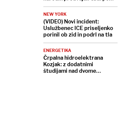
zvočnikih v Gazi
NEW YORK
(VIDEO) Novi incident:
Uslužbenec ICE priseljenko
porinil ob zid in podrl na tla
ENERGETIKA
Črpalna hidroelektrana
Kozjak: z dodatnimi
študijami nad dvome
krajanov