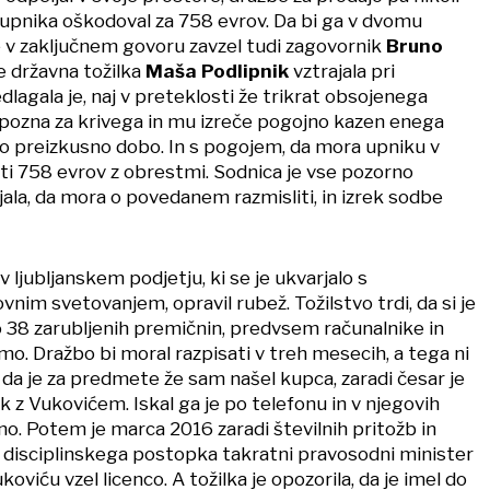
i upnika oškodoval za 758 evrov. Da bi ga v dvomu
je v zaključnem govoru zavzel tudi zagovornik
Bruno
e državna tožilka
Maša Podlipnik
vztrajala pri
edlagala je, naj v preteklosti že trikrat obsojenega
spozna za krivega in mu izreče pogojno kazen enega
no preizkusno dobo. In s pogojem, da mora upniku v
ti 758 evrov z obrestmi. Sodnica je vse pozorno
jala, da mora o povedanem razmisliti, in izrek sodbe
 v ljubljanskem podjetju, ki se je ukvarjalo s
vnim svetovanjem, opravil rubež. Tožilstvo trdi, da si je
o 38 zarubljenih premičnin, predvsem računalnike in
o. Dražbo bi moral razpisati v treh mesecih, a tega ni
l, da je za predmete že sam našel kupca, zaradi česar je
k z Vukovićem. Iskal ga je po telefonu in v njegovih
o. Potem je marca 2016 zaradi številnih pritožb in
disciplinskega postopka takratni pravosodni minister
koviću vzel licenco. A tožilka je opozorila, da je imel do