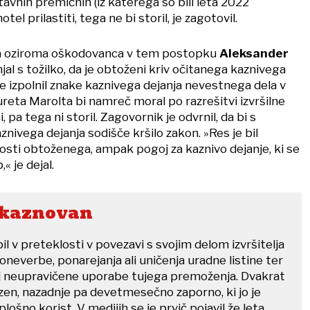
avnih premičnin (iz katerega so bili leta 2022
 hotel prilastiti, tega ne bi storil, je zagotovil.
a oziroma oškodovanca v tem postopku
Aleksander
njal s tožilko, da je obtoženi kriv očitanega kaznivega
 je izpolnil znake kaznivega dejanja nevestnega dela v
reta Marolta bi namreč moral po razrešitvi izvršilne
, pa tega ni storil. Zagovornik je odvrnil, da bi s
ivega dejanja sodišče kršilo zakon. »Res je bil
ti obtoženega, ampak pogoj za kaznivo dejanje, ki se
,« je dejal.
 kaznovan
il v preteklosti v povezavi s svojim delom izvršitelja
oneverbe, ponarejanja ali uničenja uradne listine ter
nj neupravičene uporabe tujega premoženja. Dvakrat
zen, nazadnje pa devetmesečno zaporno, ki jo je
plošno korist. V medijih se je prvič pojavil že leta