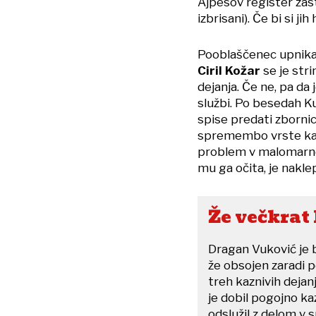
Ajpesov register zast
izbrisani). Če bi si jih
Pooblaščenec upnik
Ciril Kožar
se je stri
dejanja. Če ne, pa da
službi. Po besedah Ku
spise predati zbornici
spremembo vrste kazn
problem v malomarnos
mu ga očita, je naklep
Že večkrat
Dragan Vuković je b
že obsojen zaradi p
treh kaznivih deja
je dobil pogojno ka
odslužil z delom v s