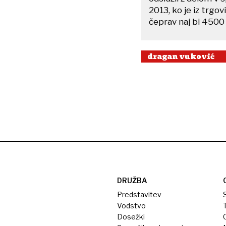
2013, ko je iz trgo
čeprav naj bi 4500
dragan vuković
DRUŽBA
Predstavitev
S
Vodstvo
T
Dosežki