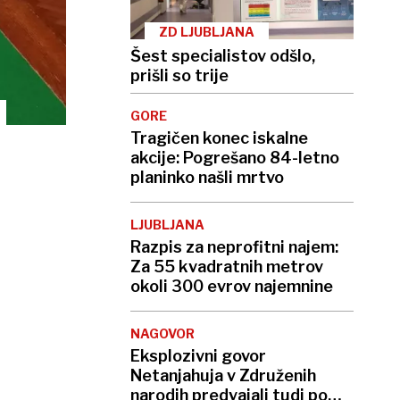
ZD LJUBLJANA
Šest specialistov odšlo,
prišli so trije
GORE
Tragičen konec iskalne
akcije: Pogrešano 84-letno
planinko našli mrtvo
LJUBLJANA
Razpis za neprofitni najem:
Za 55 kvadratnih metrov
okoli 300 evrov najemnine
NAGOVOR
Eksplozivni govor
Netanjahuja v Združenih
narodih predvajali tudi po