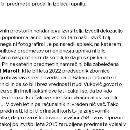
a bi predmete prodal in izplačal upnika.
nih prostorih nekdanjega izvršitelja izvedli deložacijo.
 popolnoma jasno, kaj vse so tam našli, izvršitelj
nega ni fotografiral. Je pa naredil spisek, na katerem
pnikove predmetov omenjenega upnika ni bilo.
n o nasprotnem: da so bili, le da jih s spiska ni
i. Pri nekaterih predmetih namreč ni bila zabeležena
t Marolt
, ki je bil leta 2022 predsednik zbornice
dnji obravnavi sicer povedal, da je Bakan predmete iz
nici in da so bili brez vrednosti (tudi Vuković govori o
šču so jih imeli kakšni dve leti, čakali so, da bo kdo
. Potem so končali na smetišču. »Računalniki so bili
9 … V dveh letih pa računalnik ni vreden nič več. Tako
 predmeti, ki bi ti prinašali korist,« je zagovornik
lke, da gre za oškodovanje v višini 758 evrov. Opozoril
ć takoj po izvršbi leta 2015 zarubljene predmete vpisal v