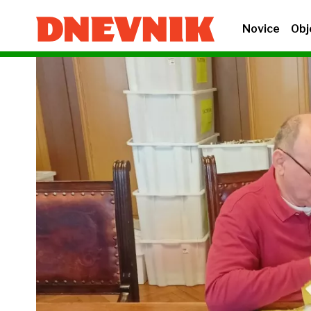
Novice
Obj