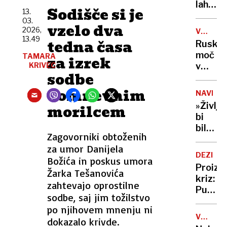
vode
lahko
selfije
Sodišče si je
13.
zaskrbl
zaščitil
03.
tudi
vzelo dva
že v
2026,
VOJNA
v
porodni
13.49
V
tedna časa
Ruska
kočah
UKRAJIN
moč
TAMARA
za izrek
KRIVEC
v
sodbe
Tihem
oceanu
domnevnim
NAVDIH
z
»Življe
morilcem
obsež
bi
vojašk
bilo
vajo
Zagovorniki obtoženih
dolgoč
preizku
za umor Danijela
97-
mornar
DEZINF
Božića in poskus umora
letnica
in
Proizv
Žarka Tešanovića
z
balisti
kriz:
neverj
zahtevajo oprostilne
rakete
Putin
podvi
sodbe, saj jim tožilstvo
je
podrla
po njihovem mnenju ni
našel
lastni
V
dokazalo krivde.
novo
ZDA