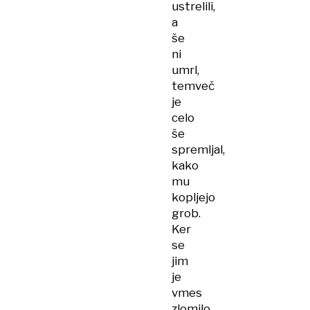
ustrelili,
a
še
ni
umrl,
temveč
je
celo
še
spremljal,
kako
mu
kopljejo
grob.
Ker
se
jim
je
vmes
zlomilo