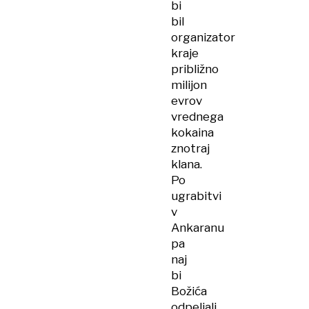
bi
bil
organizator
kraje
približno
milijon
evrov
vrednega
kokaina
znotraj
klana.
Po
ugrabitvi
v
Ankaranu
pa
naj
bi
Božića
odpeljali