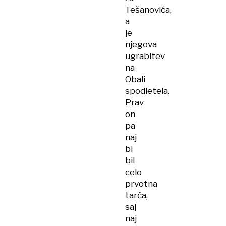
Tešanovića,
a
je
njegova
ugrabitev
na
Obali
spodletela.
Prav
on
pa
naj
bi
bil
celo
prvotna
tarča,
saj
naj