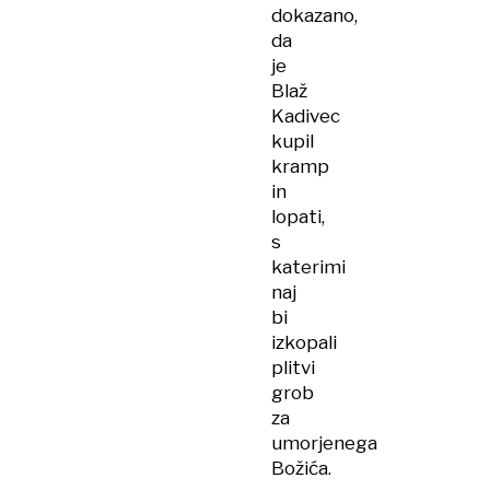
dokazano,
da
je
Blaž
Kadivec
kupil
kramp
in
lopati,
s
katerimi
naj
bi
izkopali
plitvi
grob
za
umorjenega
Božića.