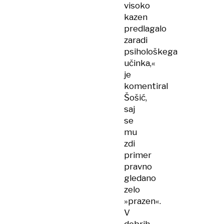
visoko
kazen
predlagalo
zaradi
psihološkega
učinka,«
je
komentiral
Šošić,
saj
se
mu
zdi
primer
pravno
gledano
zelo
»prazen«.
V