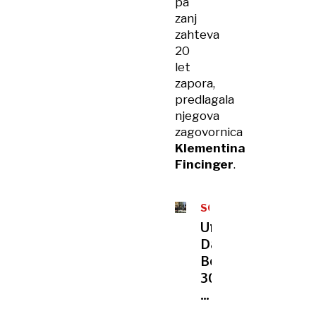
pa
zanj
zahteva
20
let
zapora,
predlagala
njegova
zagovornica
Klementina
Fincinger
.
SOJENJE
Umor
Danijela
Božića:
30
let
zapora