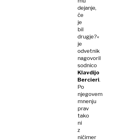
mu
dejanje,
če
je
bil
drugje?«
je
odvetnik
nagovoril
sodnico
Klavdijo
Bercieri
.
Po
njegovem
mnenju
prav
tako
ni
z
ničimer