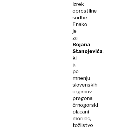
izrek
oprostilne
sodbe.
Enako
je
za
Bojana
Stanojevića
,
ki
je
po
mnenju
slovenskih
organov
pregona
črnogorski
plačani
morilec,
tožilstvo