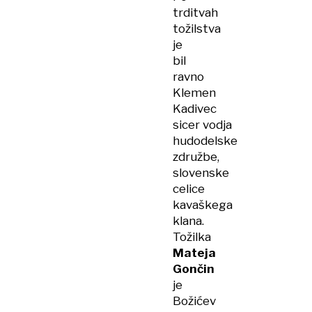
trditvah
tožilstva
je
bil
ravno
Klemen
Kadivec
sicer vodja
hudodelske
združbe,
slovenske
celice
kavaškega
klana.
Tožilka
Mateja
Gončin
je
Božićev