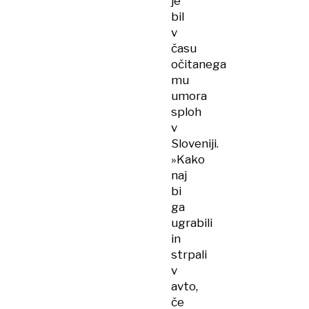
je
bil
v
času
očitanega
mu
umora
sploh
v
Sloveniji.
»Kako
naj
bi
ga
ugrabili
in
strpali
v
avto,
če