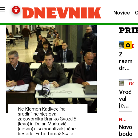
Novice
O
PRI
RE
Z
razma
družbe
omreži
na
GOR
Vršič
TUR
Vročin
leze
val
vsak,
je
ki
Ne Klemen Kadivec (na
dosege
sredini) ne njegova
potreb
gore,
zagovornika Branko Gvozdič
NALEZLJ
pravlji
(levo) in Dejan Markovič
BOLEZN
zaradi
Novoro
ozadje
(desno) niso podali zaključne
pomanj
bodo
besede. Foto: Tomaž Skale
za