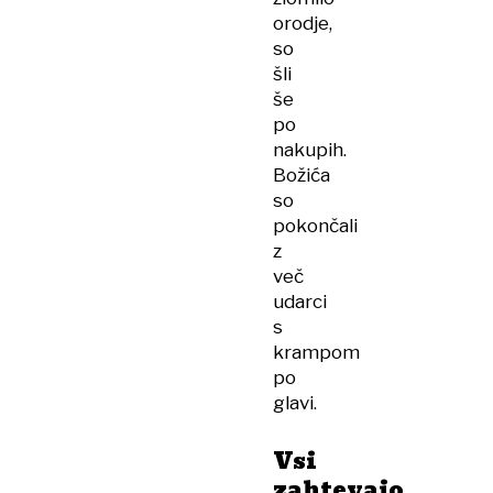
orodje,
so
šli
še
po
nakupih.
Božića
so
pokončali
z
več
udarci
s
krampom
po
glavi.
Vsi
zahtevajo