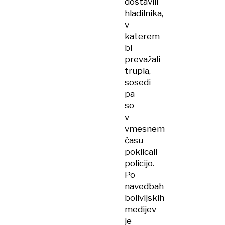
dostavili
hladilnika,
v
katerem
bi
prevažali
trupla,
sosedi
pa
so
v
vmesnem
času
poklicali
policijo.
Po
navedbah
bolivijskih
medijev
je