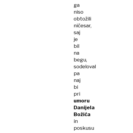
ga
niso
obtožili
ničesar,
saj
je
bil
na
begu,
sodeloval
pa
naj
bi
pri
umoru
Danijela
Božića
in
poskusu