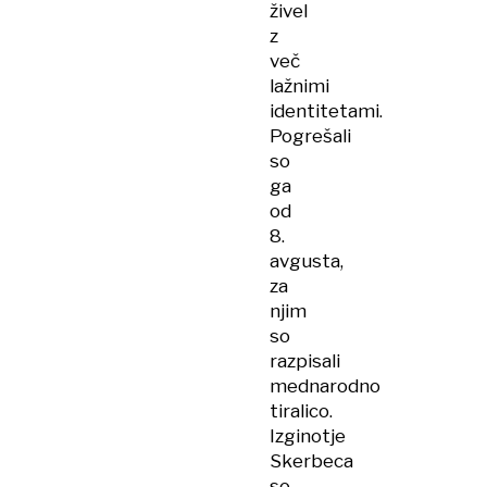
živel
z
več
lažnimi
identitetami.
Pogrešali
so
ga
od
8.
avgusta,
za
njim
so
razpisali
mednarodno
tiralico.
Izginotje
Skerbeca
so