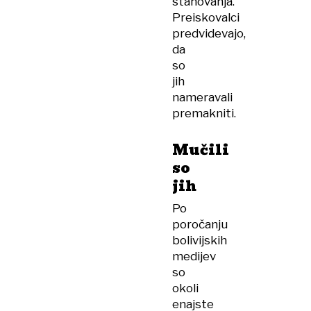
stanovanja.
Preiskovalci
predvidevajo,
da
so
jih
nameravali
premakniti.
Mučili
so
jih
Po
poročanju
bolivijskih
medijev
so
okoli
enajste