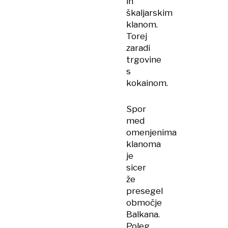
in
škaljarskim
klanom.
Torej
zaradi
trgovine
s
kokainom.
Spor
med
omenjenima
klanoma
je
sicer
že
presegel
območje
Balkana.
Poleg