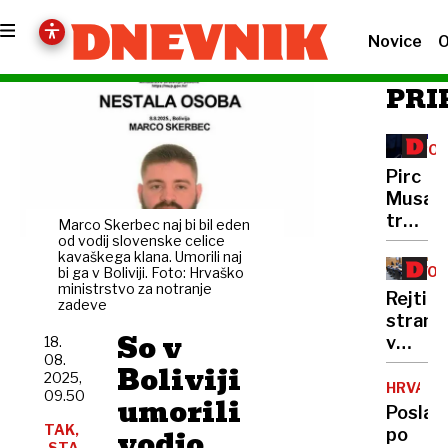
Novice
O
PRI
POL
BA
Pirc
Musar
trdno
Marco Skerbec naj bi bil eden
na
od vodij slovenske celice
kavaškega klana. Umorili naj
čelu
VOX
bi ga v Boliviji. Foto: Hrvaško
lestvic
ministrstvo za notranje
POP
Rejting
zadeve
padec
strank
odhaja
So v
v
18.
Tonina
08.
primež
Boliviji
2025,
poletn
HRVAŠK
09.50
umorili
mrtvila
Poslan
zaznav
TAK,
vodjo
po
STA