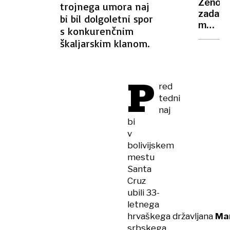
Ženo
trojnega umora naj
bilo
zadavil
bi bil dolgoletni spor
fluore
med
s konkurenčnim
modro
obisk
škaljarskim klanom.
v
zaporu
P
red
tedni
naj
bi
v
bolivijskem
mestu
Santa
Cruz
ubili 33-
letnega
hrvaškega državljana
Ma
srbskega