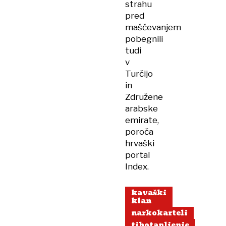
strahu
pred
maščevanjem
pobegnili
tudi
v
Turčijo
in
Združene
arabske
emirate,
poroča
hrvaški
portal
Index.
kavaški
klan
narkokarteli
tihotapljenje