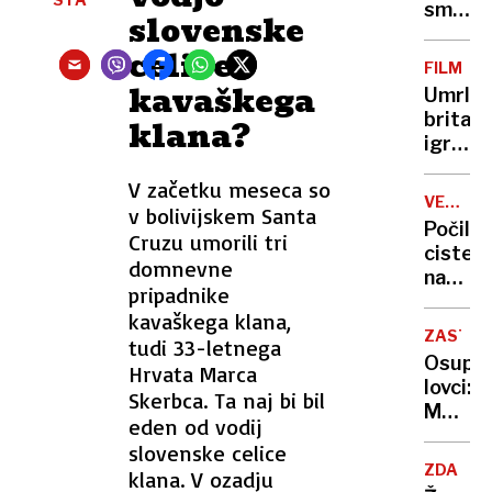
padec
smrti
slovenske
beležij
nemšk
celice
zgolj
turist
FILM
v
na
kavaškega
Umrl
SDS
Pašma
britans
klana?
širil
igralec
lažne
Terenc
novice
V začetku meseca so
Stamp
VERIŽN
v bolivijskem Santa
TRČENJ
Počila
Cruzu umorili tri
cistern
domnevne
na
pripadnike
spolzk
kavaškega klana,
cesti
ZASTRU
tudi 33-letnega
se je
Osupli
Hrvata Marca
zalete
lovci:
Skerbca. Ta naj bi bil
33
Meso
vozil
eden od vodij
divjih
slovenske celice
prašič
ZDA
klana. V ozadju
je