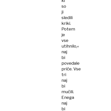
ki
so
ji
sledili
kriki.
Potem
je
vse
utihnilo,«
naj
bi
povedale
priče. Vse
tri
naj
bi
mučili.
Enega
naj
bi