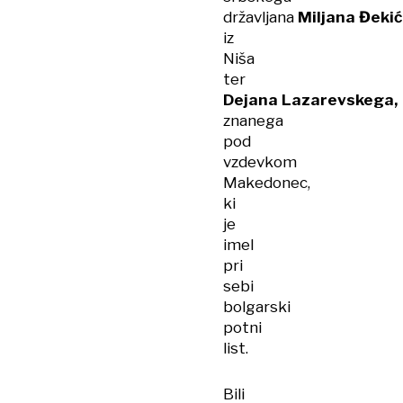
državljana
Miljana Đeki
iz
Niša
ter
Dejana Lazarevskega,
znanega
pod
vzdevkom
Makedonec,
ki
je
imel
pri
sebi
bolgarski
potni
list.
Bili