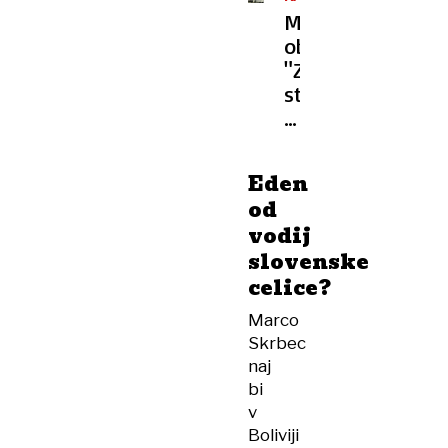
KLAN
Mama
obtoženim:
"Zakaj
ste
ga
ubili?
Moj
Eden
Dani
od
ni
vodij
vedel,
slovenske
kje
celice?
je
roba!"
Marco
Skrbec
naj
bi
v
Boliviji