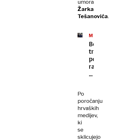
umora
Žarka
Tešanovića
.
MAFIJSKI
UMOR
Božićevo
truplo
polno
ran,
usodna
je
bila
Po
poškodba
poročanju
glave
hrvaških
medijev,
ki
se
sklicujejo