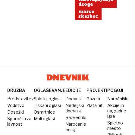
droge
marco
skerbec
DRUŽBA
OGLAŠEVANJE
EDICIJE
PROJEKTI
POGOJI
Predstavitev
Spletni oglasi
Dnevnik
Gazela
Naročniški
Vodstvo
Tiskani oglasi
Nedeljski
Zlata nit
Akcije in
dnevnik
nagradne
Dosežki
Osmrtnice
igre
Razvedrilo
Sporočila za
Mali oglasi
Spletno
javnost
Naročanje
mesto
edicij
Piškotki