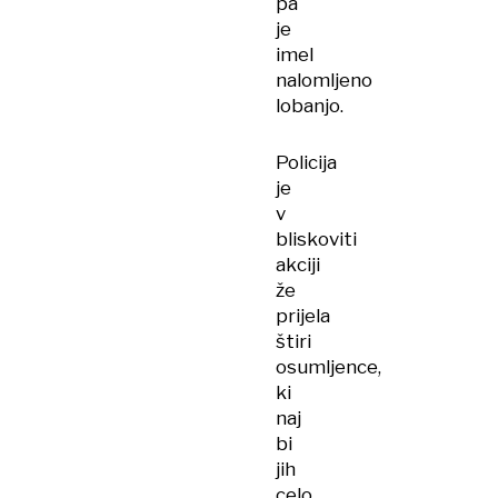
pa
je
imel
nalomljeno
lobanjo.
Policija
je
v
bliskoviti
akciji
že
prijela
štiri
osumljence,
ki
naj
bi
jih
celo