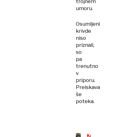
trojnem
umoru.
Osumljeni
krivde
niso
priznali,
so
pa
trenutno
v
priporu.
Preiskava
še
poteka.
KAVAŠKI